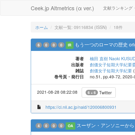
Ceek.jp Altmetrics (α ver.)
文献ランキング
ホーム
文献一覧: 09116834 (ISSN)
18件
もう一つのローマの歴史 origo 
6
0
0
0
IR
著者
楠田 直樹
Naoki KUSU
出版者
創価女子短期大学紀要
雑誌
創価女子短期大学紀要
(
巻号頁・発行日
no.51, pp.49-72, 2020-
2021-08-28 08:22:08
Twitter
6 + 6
https://ci.nii.ac.jp/naid/120006800931
スーザン・アンソニーからヒ
4
0
0
0
OA