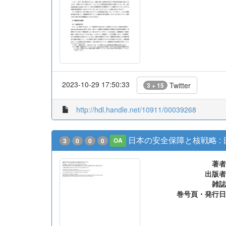
2023-10-29 17:50:33
Twitter
3 + 15
http://hdl.handle.net/10911/00039268
日本の安全保障と核戦略 : 
3
0
0
0
OA
著者
出版者
雑誌
巻号頁・発行日