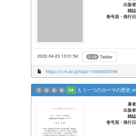
出版者
雑誌
巻号頁・発行日
2022-04-23 13:01:54
Twitter
1 + 0
https://ci.nii.ac.jp/naid/110006608798
もう一つのローマの歴史 origo 
1
0
0
0
OA
著者
出版者
雑誌
巻号頁・発行日