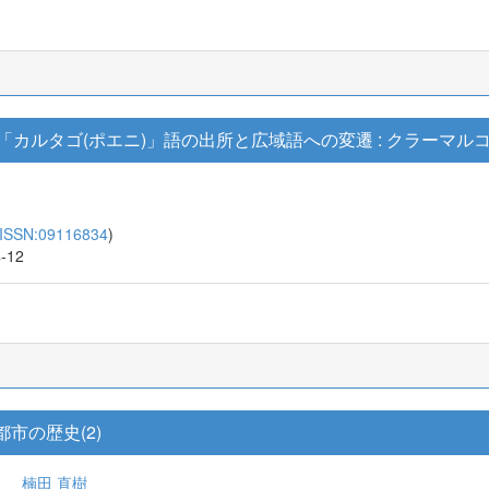
「カルタゴ(ポエニ)」語の出所と広域語への変遷 : クラーマル
ISSN:09116834
)
4-12
都市の歴史(2)
楠田 直樹