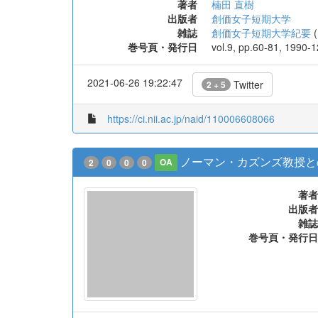
著者
楠田 直樹
出版者
創価女子短期大学
雑誌
創価女子短期大学紀要
(
巻号頁・発行日
vol.9, pp.60-81, 1990-1
2021-06-26 19:22:47
Twitter
2 + 5
https://ci.nii.ac.jp/naid/110006608066
ノーマン・カズンズ教授と
2
0
0
0
OA
著者
出版者
雑誌
巻号頁・発行日