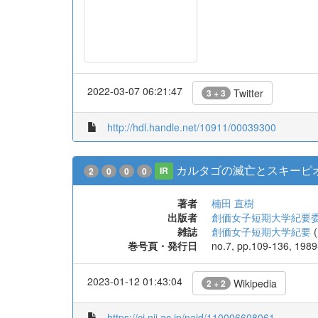
2022-03-07 06:21:47
Twitter
3 + 3
http://hdl.handle.net/10911/00039300
カルタゴの滅亡とスキーピ
2
0
0
0
IR
著者
楠田 直樹
出版者
創価女子短期大学紀要
雑誌
創価女子短期大学紀要
(
巻号頁・発行日
no.7, pp.109-136, 198
2023-01-12 01:43:04
Wikipedia
2 + 2
https://ci.nii.ac.jp/naid/110006608061