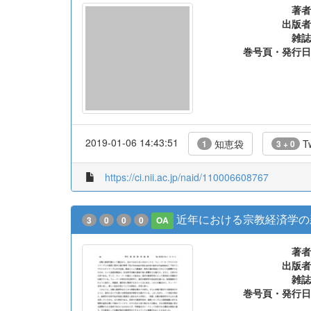
著者
出版者
雑誌
巻号頁・発行日
2019-01-06 14:43:51
知恵袋
Tw
1
3 + 0
https://ci.nii.ac.jp/naid/110006608767
近年における宗教経済学の
3
0
0
0
OA
著者
出版者
雑誌
巻号頁・発行日