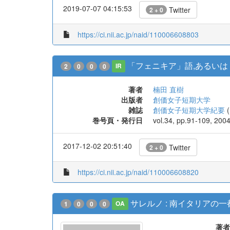
2019-07-07 04:15:53
Twitter
2 + 0
https://ci.nii.ac.jp/naid/110006608803
「フェニキア」語,あるいは
2
0
0
0
IR
著者
楠田 直樹
出版者
創価女子短期大学
雑誌
創価女子短期大学紀要
(
巻号頁・発行日
vol.34, pp.91-109, 200
2017-12-02 20:51:40
Twitter
2 + 0
https://ci.nii.ac.jp/naid/110006608820
サレルノ : 南イタリアの一
1
0
0
0
OA
著者