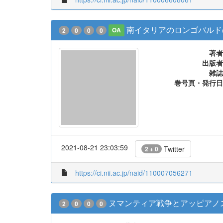
南イタリアのロンゴバルド
2
0
0
0
OA
著者
出版者
雑誌
巻号頁・発行日
2021-08-21 23:03:59
Twitter
2 + 0
https://ci.nii.ac.jp/naid/110007056271
ヌマンティア戦争とアッピアノ
2
0
0
0