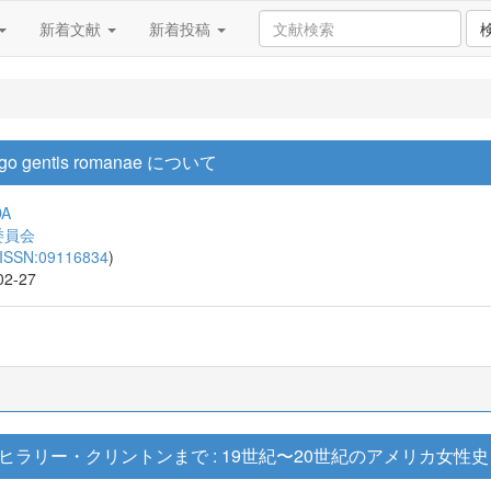
新着文献
新着投稿
gentis romanae について
DA
委員会
ISSN:09116834
)
02-27
ラリー・クリントンまで : 19世紀〜20世紀のアメリカ女性史