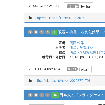
2014-07-02 12:36:38
Twitter
10 + 20
http://id.nii.ac.jp/1225/00000501/
観客を挑発する異化効果--
9
0
0
0
IR
著者
岡田 恒雄
出版者
明星大学青梅校
雑誌
明星大学研究紀要 日本
巻号頁・発行日
no.18, pp.134-126, 20
2021-11-24 08:54:24
Twitter
9 + 13
https://ci.nii.ac.jp/naid/120006771728
日本人の『フランダースの
9
0
0
0
OA