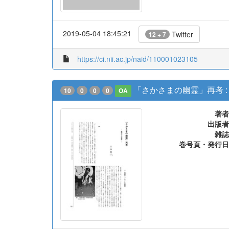
2019-05-04 18:45:21
Twitter
12 + 7
https://ci.nii.ac.jp/naid/110001023105
「さかさまの幽霊」再考 :
10
0
0
0
OA
著者
出版者
雑誌
巻号頁・発行日