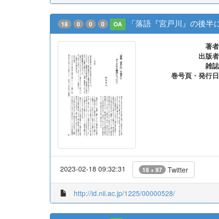
「落語『宮戸川』の後半
18
0
0
0
OA
著者
出版者
雑誌
巻号頁・発行日
2023-02-18 09:32:31
Twitter
18 + 97
http://id.nii.ac.jp/1225/00000528/