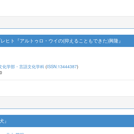
ブレヒト『アルトゥロ・ウイの(抑えることもできた)興隆』
文化学部・言語文化学科
(
ISSN:13444387
)
10
犬』