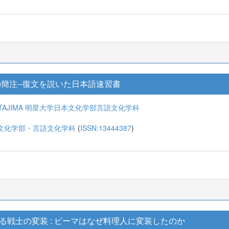
)簡注--復文を説いた日本語速習書
TAJIMA
明星大学日本文化学部言語文化学科
文化学部・言語文化学科
(
ISSN:13444387
)
る戦士の変装 : ビーマはなぜ料理人に変装したのか