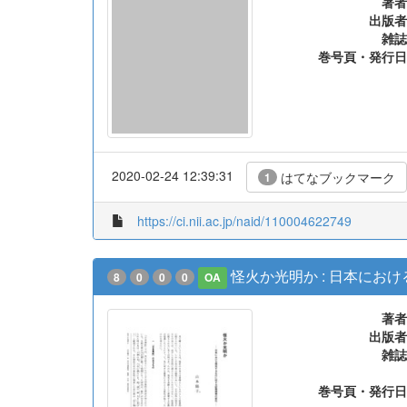
著者
出版者
雑誌
巻号頁・発行日
2020-02-24 12:39:31
はてなブックマーク
1
https://ci.nii.ac.jp/naid/110004622749
怪火か光明か : 日本にお
8
0
0
0
OA
著者
出版者
雑誌
巻号頁・発行日