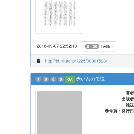
2018-09-07 22:52:10
Twitter
8 + 20
http://id.nii.ac.jp/1225/00001526/
赤い糸の伝説
7
0
0
0
OA
著者
出版者
雑誌
巻号頁・発行日