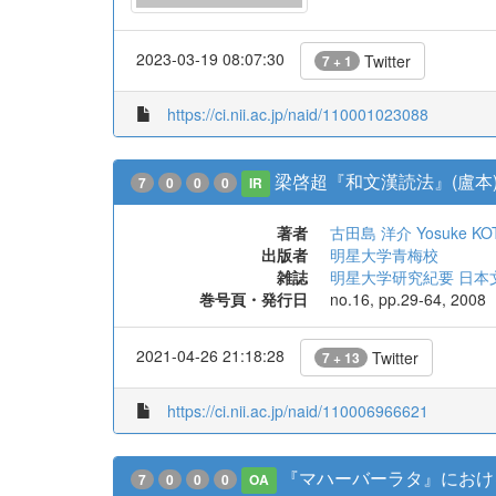
2023-03-19 08:07:30
Twitter
7 + 1
https://ci.nii.ac.jp/naid/110001023088
梁啓超『和文漢読法』(盧本
7
0
0
0
IR
著者
古田島 洋介
Yosuke KO
出版者
明星大学青梅校
雑誌
明星大学研究紀要 日本
巻号頁・発行日
no.16, pp.29-64, 2008
2021-04-26 21:18:28
Twitter
7 + 13
https://ci.nii.ac.jp/naid/110006966621
『マハーバーラタ』におけ
7
0
0
0
OA