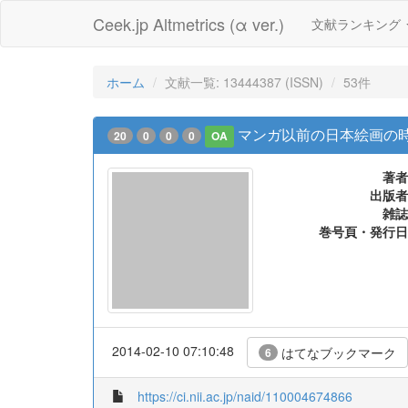
Ceek.jp Altmetrics (α ver.)
文献ランキング
ホーム
文献一覧: 13444387 (ISSN)
53件
マンガ以前の日本絵画の時
20
0
0
0
OA
著者
出版者
雑誌
巻号頁・発行日
2014-02-10 07:10:48
はてなブックマーク
6
https://ci.nii.ac.jp/naid/110004674866