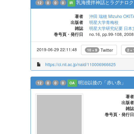
乳海攪拌神話とラグナロク
12
0
0
0
IR
著者
沖田 瑞穂
Mizuho OKIT
出版者
明星大学青梅校
雑誌
明星大学研究紀要 日本
巻号頁・発行日
no.16, pp.99-108, 2008
2019-06-29 22:11:48
Twitter
10 + 9
2 + 
https://ci.nii.ac.jp/naid/110006966625
明治以後の「赤い糸」
12
0
0
0
OA
著者
出版者
雑誌
巻号頁・発行日