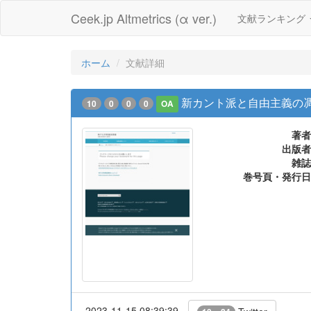
Ceek.jp Altmetrics (α ver.)
文献ランキング
ホーム
文献詳細
新カント派と自由主義の凋
10
0
0
0
OA
著者
出版者
雑誌
巻号頁・発行日
2023-11-15 08:39:39