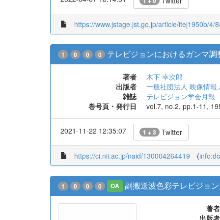
Twitter
1 + 0
https://www.jstage.jst.go.jp/article/itej1950b/4/8
テレビジョンにおけるガンマ調
1
0
0
0
著者
木下 幸次郎
出版者
一般社団法人 映像情報
雑誌
テレビジョン学会月報
巻号頁・発行日
vol.7, no.2, pp.1-11, 1
2021-11-22 12:35:07
Twitter
1 + 3
https://ci.nii.ac.jp/naid/130004264419
(
info:d
副搬送波色彩テレビジョン
1
0
0
0
OA
著者
出版者