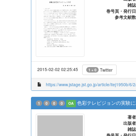
雑誌
巻号頁・発行日
参考文献数
2015-02-02 02:25:45
Twitter
1 + 0
https://www.jstage.jst.go.jp/article/itej1950b/6/2
色彩テレビジョンの実験に
1
0
0
0
OA
著者
出版者
雑誌
巻号頁・発行日