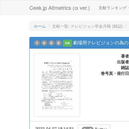
Ceek.jp Altmetrics (α ver.)
文献ランキング
ホーム
文献一覧: テレビジョン学会月報 (雑誌)
劇場用テレビジョンの為の Ei
1
0
0
0
OA
著者
出版者
雑誌
巻号頁・発行日
2022-04-07 18:14:51