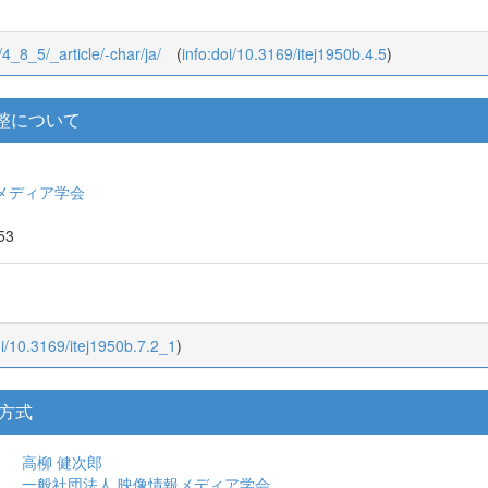
/4_8_5/_article/-char/ja/
(
info:doi/10.3169/itej1950b.4.5
)
整について
メディア学会
953
oi/10.3169/itej1950b.7.2_1
)
方式
高柳 健次郎
一般社団法人 映像情報メディア学会