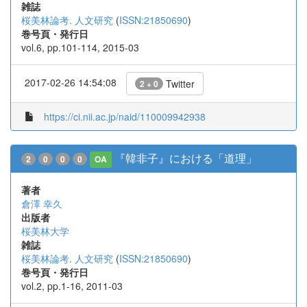
雑誌
桜美林論考. 人文研究
(
ISSN:21850690
)
巻号頁・発行日
vol.6, pp.101-114, 2015-03
2017-02-26 14:54:08
Twitter
2 + 0
https://ci.nii.ac.jp/naid/110009942938
『韓非子』における「道理」
2
0
0
0
OA
著者
倉澤 幸久
出版者
桜美林大学
雑誌
桜美林論考. 人文研究
(
ISSN:21850690
)
巻号頁・発行日
vol.2, pp.1-16, 2011-03