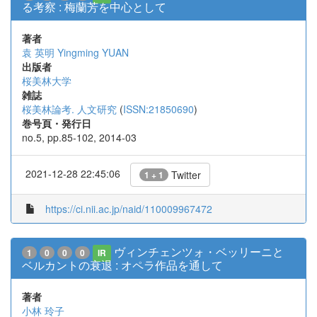
る考察 : 梅蘭芳を中心として
著者
袁 英明
Yingming YUAN
出版者
桜美林大学
雑誌
桜美林論考. 人文研究
(
ISSN:21850690
)
巻号頁・発行日
no.5, pp.85-102, 2014-03
2021-12-28 22:45:06
Twitter
1 + 1
https://ci.nii.ac.jp/naid/110009967472
ヴィンチェンツォ・ベッリーニと
1
0
0
0
IR
ベルカントの衰退 : オペラ作品を通して
著者
小林 玲子