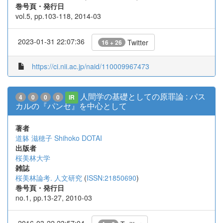
巻号頁・発行日
vol.5, pp.103-118, 2014-03
2023-01-31 22:07:36
Twitter
16 + 26
https://ci.nii.ac.jp/naid/110009967473
人間学の基礎としての原罪論 : パス
4
0
0
0
IR
カルの『パンセ』を中心として
著者
道躰 滋穂子
Shihoko DOTAI
出版者
桜美林大学
雑誌
桜美林論考. 人文研究
(
ISSN:21850690
)
巻号頁・発行日
no.1, pp.13-27, 2010-03
2016-03-22 23:57:04