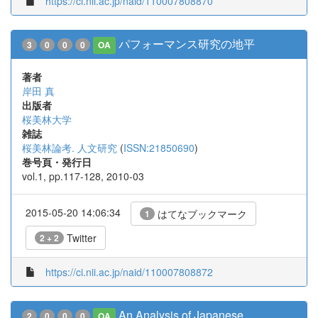
https://ci.nii.ac.jp/naid/110007808870
パフォーマンス研究の地平
3
0
0
0
OA
著者
岸田 真
出版者
桜美林大学
雑誌
桜美林論考. 人文研究
(
ISSN:21850690
)
巻号頁・発行日
vol.1, pp.117-128, 2010-03
2015-05-20 14:06:34
はてなブックマーク
1
Twitter
2 + 2
https://ci.nii.ac.jp/naid/110007808872
An Analysis of Japanese
2
0
0
0
OA