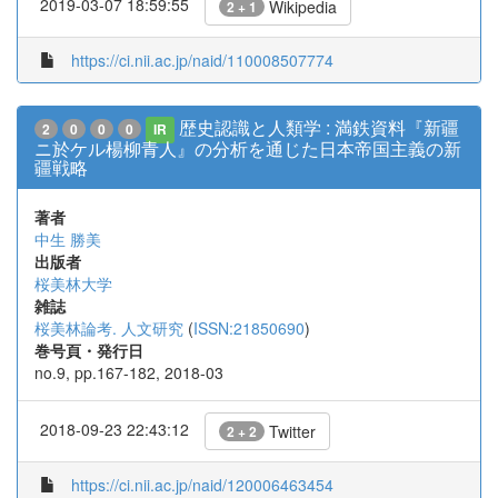
2019-03-07 18:59:55
Wikipedia
2 + 1
https://ci.nii.ac.jp/naid/110008507774
歴史認識と人類学 : 満鉄資料『新疆
2
0
0
0
IR
ニ於ケル楊柳青人』の分析を通じた日本帝国主義の新
疆戦略
著者
中生 勝美
出版者
桜美林大学
雑誌
桜美林論考. 人文研究
(
ISSN:21850690
)
巻号頁・発行日
no.9, pp.167-182, 2018-03
2018-09-23 22:43:12
Twitter
2 + 2
https://ci.nii.ac.jp/naid/120006463454