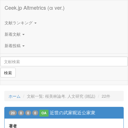
Ceek.jp Altmetrics (α ver.)
文献ランキング
新着文献
新着投稿
検索
ホーム
文献一覧: 桜美林論考. 人文研究 (雑誌)
22件
近世の武家昵近公家衆
20
0
0
0
OA
著者