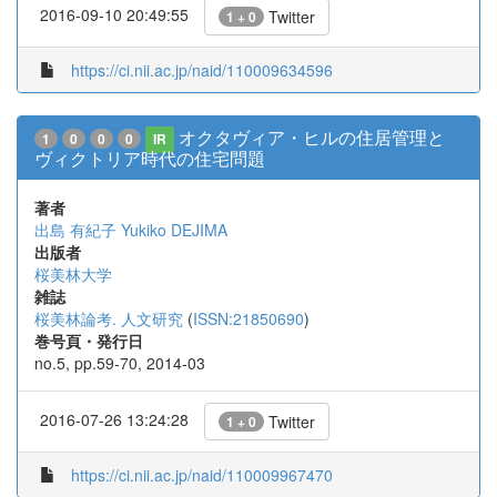
2016-09-10 20:49:55
Twitter
1 + 0
https://ci.nii.ac.jp/naid/110009634596
オクタヴィア・ヒルの住居管理と
1
0
0
0
IR
ヴィクトリア時代の住宅問題
著者
出島 有紀子
Yukiko DEJIMA
出版者
桜美林大学
雑誌
桜美林論考. 人文研究
(
ISSN:21850690
)
巻号頁・発行日
no.5, pp.59-70, 2014-03
2016-07-26 13:24:28
Twitter
1 + 0
https://ci.nii.ac.jp/naid/110009967470