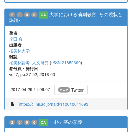
大学における演劇教育 -その現状と
2
0
0
0
OA
課題-
著者
岸田 真
出版者
桜美林大学
雑誌
桜美林論考. 人文研究
(
ISSN:21850690
)
巻号頁・発行日
vol.7, pp.37-52, 2016-03
2017-04-29 11:09:07
Twitter
2 + 2
https://ci.nii.ac.jp/naid/110010041093
「朴」字の意義
2
0
0
0
OA