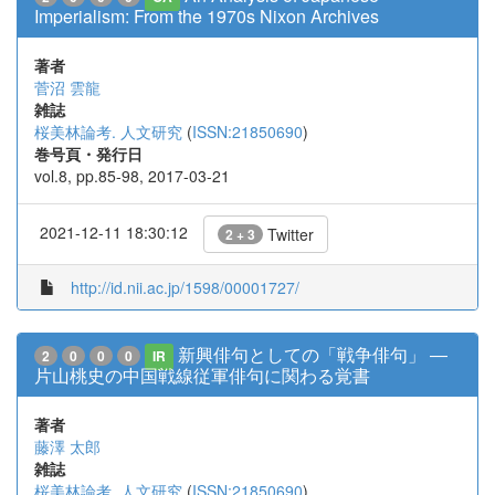
Imperialism: From the 1970s Nixon Archives
著者
菅沼 雲龍
雑誌
桜美林論考. 人文研究
(
ISSN:21850690
)
巻号頁・発行日
vol.8, pp.85-98, 2017-03-21
2021-12-11 18:30:12
Twitter
2 + 3
http://id.nii.ac.jp/1598/00001727/
新興俳句としての「戦争俳句」 ―
2
0
0
0
IR
片山桃史の中国戦線従軍俳句に関わる覚書
著者
藤澤 太郎
雑誌
桜美林論考. 人文研究
(
ISSN:21850690
)