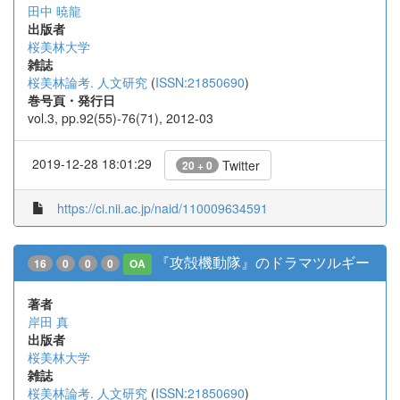
田中 暁龍
出版者
桜美林大学
雑誌
桜美林論考. 人文研究
(
ISSN:21850690
)
巻号頁・発行日
vol.3, pp.92(55)-76(71), 2012-03
2019-12-28 18:01:29
Twitter
20 + 0
https://ci.nii.ac.jp/naid/110009634591
『攻殻機動隊』のドラマツルギー
16
0
0
0
OA
著者
岸田 真
出版者
桜美林大学
雑誌
桜美林論考. 人文研究
(
ISSN:21850690
)