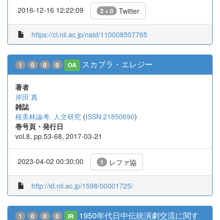
2016-12-16 12:22:09
Twitter
2 + 0
https://ci.nii.ac.jp/naid/110008507765
スカブラ・エレジー
1
0
0
0
OA
著者
岸田 真
雑誌
桜美林論考. 人文研究
(
ISSN:21850690
)
巻号頁・発行日
vol.8, pp.53-68, 2017-03-21
2023-04-02 00:30:00
レファ協
1
http://id.nii.ac.jp/1598/00001725/
1950年代日中伝統演劇交流に関す
1
0
0
0
IR