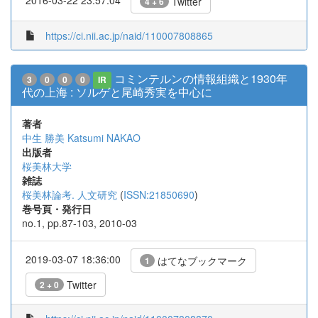
Twitter
4 + 6
https://ci.nii.ac.jp/naid/110007808865
コミンテルンの情報組織と1930年
3
0
0
0
IR
代の上海 : ソルゲと尾崎秀実を中心に
著者
中生 勝美
Katsumi NAKAO
出版者
桜美林大学
雑誌
桜美林論考. 人文研究
(
ISSN:21850690
)
巻号頁・発行日
no.1, pp.87-103, 2010-03
2019-03-07 18:36:00
はてなブックマーク
1
Twitter
2 + 0