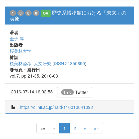
歴史系博物館における「未来」の
1
0
0
0
OA
表象
著者
金子 淳
出版者
桜美林大学
雑誌
桜美林論考. 人文研究
(
ISSN:21850690
)
巻号頁・発行日
vol.7, pp.21-35, 2016-03
2016-07-14 16:02:58
Twitter
1 + 0
https://ci.nii.ac.jp/naid/110010041092
««
«
1
2
»
»»