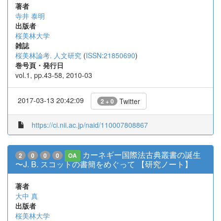
著者
寺井 泰明
出版者
桜美林大学
雑誌
桜美林論考. 人文研究
(
ISSN:21850690
)
巻号頁・発行日
vol.1, pp.43-58, 2010-03
2017-03-13 20:42:09
Twitter
2 + 0
https://ci.nii.ac.jp/naid/110007808867
カーネギー国際法古典叢書の誕生
2
0
0
0
OA
〜J. B. スコットの書簡をめぐって 【研究ノート】
著者
大中 真
出版者
桜美林大学