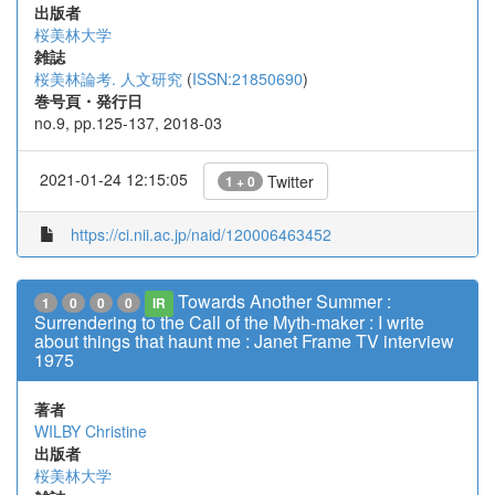
出版者
桜美林大学
雑誌
桜美林論考. 人文研究
(
ISSN:21850690
)
巻号頁・発行日
no.9, pp.125-137, 2018-03
2021-01-24 12:15:05
Twitter
1 + 0
https://ci.nii.ac.jp/naid/120006463452
Towards Another Summer :
1
0
0
0
IR
Surrendering to the Call of the Myth-maker : I write
about things that haunt me : Janet Frame TV interview
1975
著者
WILBY Christine
出版者
桜美林大学