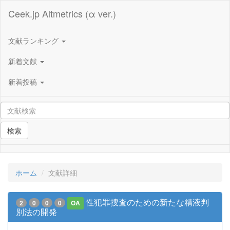
Ceek.jp Altmetrics (α ver.)
文献ランキング
新着文献
新着投稿
検索
ホーム
文献詳細
性犯罪捜査のための新たな精液判
2
0
0
0
OA
別法の開発