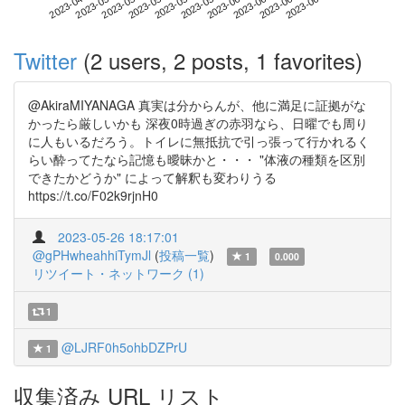
2023-06-15
2023-04-28
2023-05-16
2023-06-03
2023-06-21
2023-05-04
2023-05-22
2023-06-09
2023-05-10
2023-05-28
Twitter
(2 users, 2 posts, 1 favorites)
@AkiraMIYANAGA 真実は分からんが、他に満足に証拠がな
かったら厳しいかも 深夜0時過ぎの赤羽なら、日曜でも周り
に人もいるだろう。トイレに無抵抗で引っ張って行かれるく
らい酔ってたなら記憶も曖昧かと・・・ "体液の種類を区別
できたかどうか" によって解釈も変わりうる
https://t.co/F02k9rjnH0
2023-05-26 18:17:01
@gPHwheahhiTymJl
(
投稿一覧
)
1
0.000
リツイート・ネットワーク (1)
1
@LJRF0h5ohbDZPrU
1
収集済み URL リスト