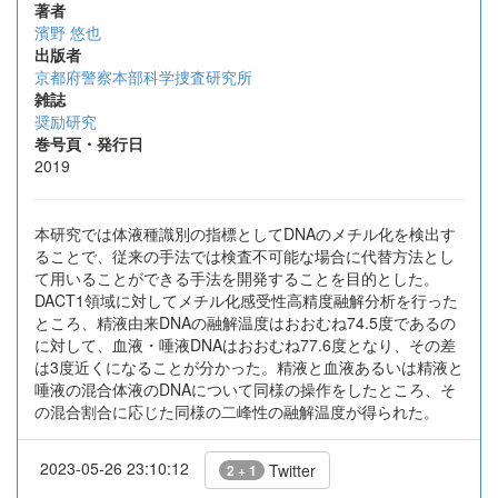
著者
濱野 悠也
出版者
京都府警察本部科学捜査研究所
雑誌
奨励研究
巻号頁・発行日
2019
本研究では体液種識別の指標としてDNAのメチル化を検出す
ることで、従来の手法では検査不可能な場合に代替方法とし
て用いることができる手法を開発することを目的とした。
DACT1領域に対してメチル化感受性高精度融解分析を行った
ところ、精液由来DNAの融解温度はおおむね74.5度であるの
に対して、血液・唾液DNAはおおむね77.6度となり、その差
は3度近くになることが分かった。精液と血液あるいは精液と
唾液の混合体液のDNAについて同様の操作をしたところ、そ
の混合割合に応じた同様の二峰性の融解温度が得られた。
2023-05-26 23:10:12
Twitter
2 + 1