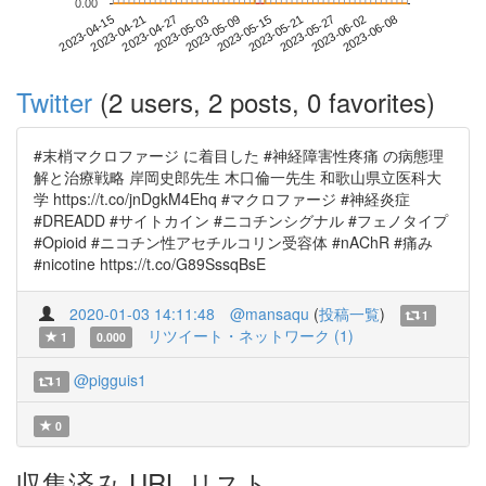
0.00
2023-06-02
2023-04-15
2023-05-03
2023-05-21
2023-06-08
2023-04-21
2023-05-09
2023-05-27
2023-04-27
2023-05-15
Twitter
(2 users, 2 posts, 0 favorites)
#末梢マクロファージ に着目した #神経障害性疼痛 の病態理
解と治療戦略 岸岡史郎先生 木口倫一先生 和歌山県立医科大
学 https://t.co/jnDgkM4Ehq #マクロファージ #神経炎症
#DREADD #サイトカイン #ニコチンシグナル #フェノタイプ
#Opioid #ニコチン性アセチルコリン受容体 #nAChR #痛み
#nicotine https://t.co/G89SssqBsE
2020-01-03 14:11:48
@mansaqu
(
投稿一覧
)
1
リツイート・ネットワーク (1)
1
0.000
@pigguis1
1
0
収集済み URL リスト