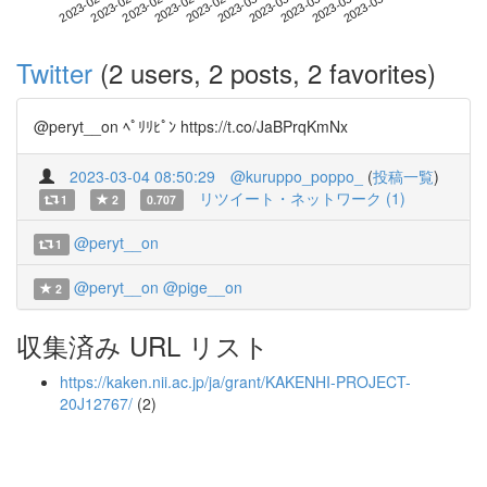
2023-03-24
2023-02-04
2023-02-22
2023-03-12
2023-03-30
2023-02-10
2023-02-28
2023-03-18
2023-02-16
2023-03-06
Twitter
(2 users, 2 posts, 2 favorites)
@peryt__on ﾍﾟﾘﾘﾋﾟﾝ https://t.co/JaBPrqKmNx
2023-03-04 08:50:29
@kuruppo_poppo_
(
投稿一覧
)
リツイート・ネットワーク (1)
1
2
0.707
@peryt__on
1
@peryt__on
@pige__on
2
収集済み URL リスト
https://kaken.nii.ac.jp/ja/grant/KAKENHI-PROJECT-
20J12767/
(2)