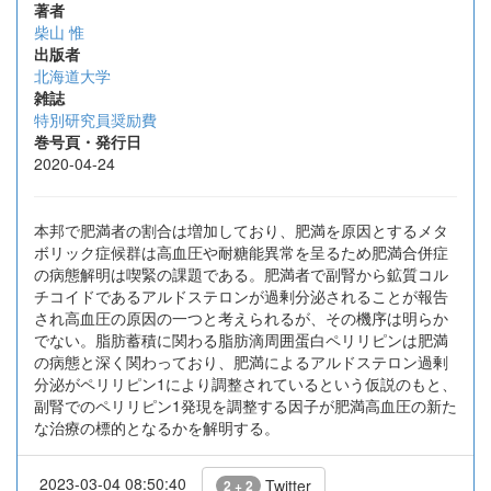
著者
柴山 惟
出版者
北海道大学
雑誌
特別研究員奨励費
巻号頁・発行日
2020-04-24
本邦で肥満者の割合は増加しており、肥満を原因とするメタ
ボリック症候群は高血圧や耐糖能異常を呈るため肥満合併症
の病態解明は喫緊の課題である。肥満者で副腎から鉱質コル
チコイドであるアルドステロンが過剰分泌されることが報告
され高血圧の原因の一つと考えられるが、その機序は明らか
でない。脂肪蓄積に関わる脂肪滴周囲蛋白ペリリピンは肥満
の病態と深く関わっており、肥満によるアルドステロン過剰
分泌がペリリピン1により調整されているという仮説のもと、
副腎でのペリリピン1発現を調整する因子が肥満高血圧の新た
な治療の標的となるかを解明する。
2023-03-04 08:50:40
Twitter
2 + 2