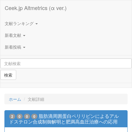
Ceek.jp Altmetrics (α ver.)
文献ランキング
新着文献
新着投稿
検索
ホーム
文献詳細
脂肪滴周囲蛋白ペリリピンによるアル
2
0
0
0
ドステロン合成制御解明と肥満高血圧治療への応用