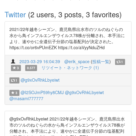
Twitter
(2 users, 3 posts, 3 favorites)
2021/22年越冬シーズン、鹿児島県出水市のツルのねぐらの
水から鳥インフルエンザウイルス78株が分離され、本手法に
より、速やかに全遺伝子分節の塩基配列が決定された。
https://t.co/or6vPUmEZK https://t.co/aVyyNduZHd
2023-03-29 16:04:39
@erik_space
(
投稿一覧
)
1
リツイート・ネットワーク (1)
3
0.577
@g9xOvRhkLbyeiwt
1
@I2SOJmP59hy8CMJ
@g9xOvRhkLbyeiwt
3
@masami777777
@g9xOvRhkLbyeiwt 2021/22年越冬シーズン、鹿児島県出水
市のツルのねぐらの水から鳥インフルエンザウイルス78株が
分離され、本手法により、速やかに全遺伝子分節の塩基配列