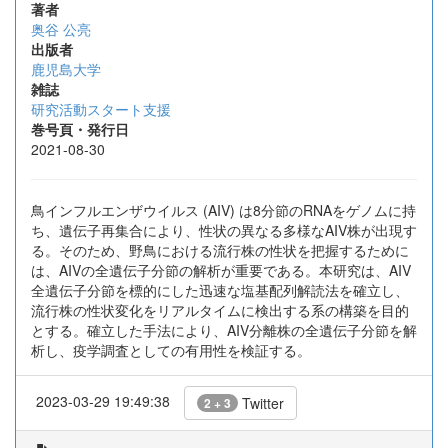
著者
奥谷 公亮
出版者
鹿児島大学
雑誌
研究活動スタート支援
巻号頁・発行日
2021-08-30
鳥インフルエンザウイルス (AIV) は8分節のRNAをゲノムに持
ち、遺伝子再集合により、性状の異なる多様なAIV株が出現す
る。そのため、野鳥における流行株の性状を把握するために
は、AIVの全遺伝子分節の解析が重要である。本研究は、AIV
全遺伝子分節を標的にした迅速な塩基配列解読法を確立し、
流行株の性状変化をリアルタイムに検出する系の構築を目的
とする。確立した手法により、AIV分離株の全遺伝子分節を解
析し、疫学調査としての有用性を検証する。
2023-03-29 19:49:38
Twitter
2 + 3