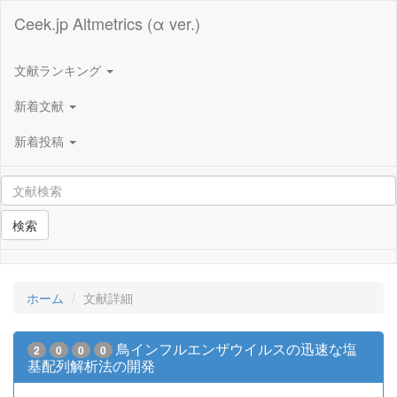
Ceek.jp Altmetrics (α ver.)
文献ランキング
新着文献
新着投稿
検索
ホーム
文献詳細
鳥インフルエンザウイルスの迅速な塩
2
0
0
0
基配列解析法の開発