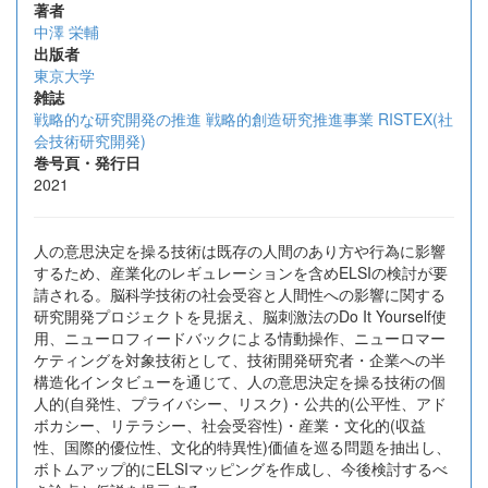
著者
中澤 栄輔
出版者
東京大学
雑誌
戦略的な研究開発の推進 戦略的創造研究推進事業 RISTEX(社
会技術研究開発)
巻号頁・発行日
2021
人の意思決定を操る技術は既存の人間のあり方や行為に影響
するため、産業化のレギュレーションを含めELSIの検討が要
請される。脳科学技術の社会受容と人間性への影響に関する
研究開発プロジェクトを見据え、脳刺激法のDo It Yourself使
用、ニューロフィードバックによる情動操作、ニューロマー
ケティングを対象技術として、技術開発研究者・企業への半
構造化インタビューを通じて、人の意思決定を操る技術の個
人的(自発性、プライバシー、リスク)・公共的(公平性、アド
ボカシー、リテラシー、社会受容性)・産業・文化的(収益
性、国際的優位性、文化的特異性)価値を巡る問題を抽出し、
ボトムアップ的にELSIマッピングを作成し、今後検討するべ