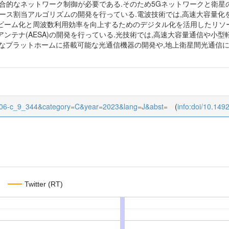
合的なネットワーク制御が必要である.そのため5Gネットワークと衛星
ース割当アルゴリズムの開発を行っている.電波技術では,高速大容量化を実
ビーム化と周波数利用効率を向上するためのデジタル化を活用したリソ
ンテナ(AESA)の開発を行っている.光技術では,高速大容量通信や小型
様々なプラットホームに搭載可能な光通信機器の開発や,地上衛星間光通
d=j106-c_9_344&category=C&year=2023&lang=J&abst=
(
info:doi/10.149
Twitter (RT)