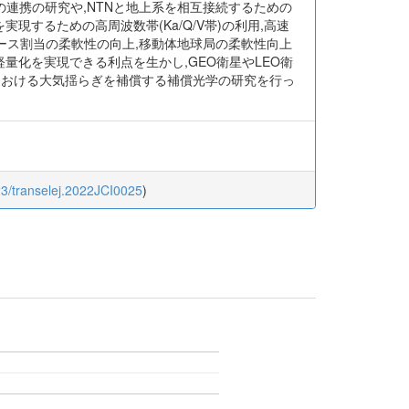
の連携の研究や,NTNと地上系を相互接続するための
現するための高周波数帯(Ka/Q/V帯)の利用,高速
ース割当の柔軟性の向上,移動体地球局の柔軟性向上
軽量化を実現できる利点を生かし,GEO衛星やLEO衛
信における大気揺らぎを補償する補償光学の研究を行っ
23/transelej.2022JCI0025
)