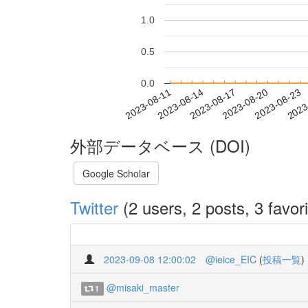
1.0
0.5
0.0
2023-08-17
2023-08-20
2023-08-23
2023
2023-08-11
2023-08-14
外部データベース (DOI)
Google Scholar
Twitter
(2 users, 2 posts, 3 favori
2023-09-08 12:00:02
@ieice_EIC
(
投稿一覧
)
@misaki_master
1