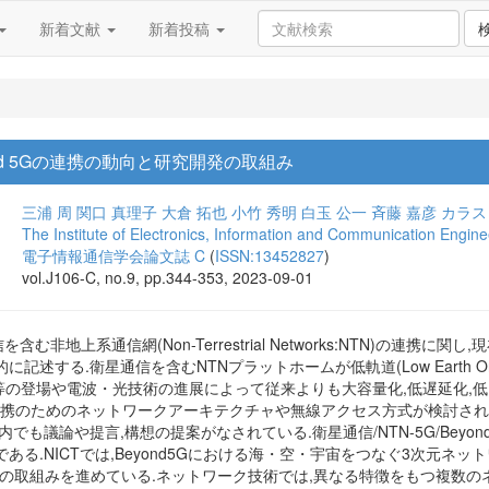
新着文献
新着投稿
ond 5Gの連携の動向と研究開発の取組み
三浦 周
関口 真理子
大倉 拓也
小竹 秀明
白玉 公一
斉藤 嘉彦
カラス
The Institute of Electronics, Information and Communication Engine
電子情報通信学会論文誌 C
(
ISSN:13452827
)
vol.J106-C, no.9, pp.344-353, 2023-09-01
通信を含む非地上系通信網(Non-Terrestrial Networks:NTN)の連
する.衛星通信を含むNTNプラットホームが低軌道(Low Earth Orbit:L
on: HAPS)等の登場や電波・光技術の進展によって従来よりも大容量化,低遅
5G連携のためのネットワークアーキテクチャや無線アクセス方式が検討され,The 3rd Gen
でも議論や提言,構想の提案がなされている.衛星通信/NTN-5G/Beyo
る.NICTでは,Beyond5Gにおける海・空・宇宙をつなぐ3次元ネットワ
発の取組みを進めている.ネットワーク技術では,異なる特徴をもつ複数の