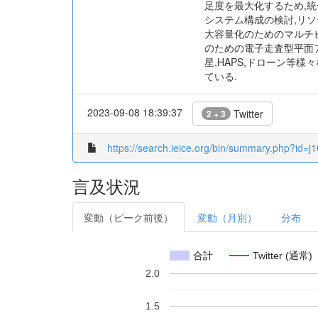
足度を最大化するため,統
システム構成の検討,リソ
大容量化のためのマルチ
のための電子走査型平面ア
星,HAPS,ドローン等
ている.
2023-09-08 18:39:37
Twitter
2 + 3
https://search.ieice.org/bin/summary.php?i
言及状況
変動（ピーク前後）
変動（月別）
分布
合計
Twitter (通常)
2.0
1.5