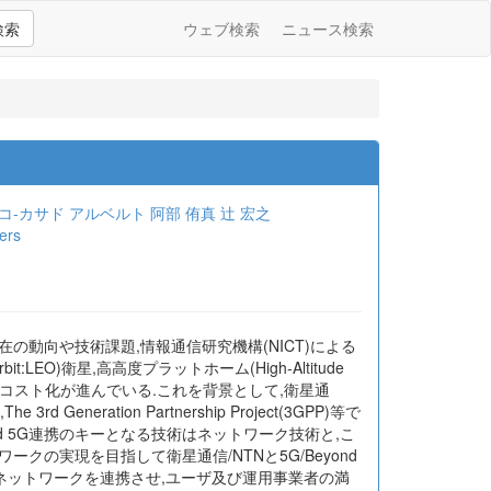
検索
ウェブ検索
ニュース検索
コ-カサド アルベルト
阿部 侑真
辻 宏之
ers
携に関し,現在の動向や技術課題,情報通信研究機構(NICT)による
EO)衛星,高高度プラットホーム(High-Altitude
延化,低コスト化が進んでいる.これを背景として,衛星通
eration Partnership Project(3GPP)等で
nd 5G連携のキーとなる技術はネットワーク技術と,こ
ークの実現を目指して衛星通信/NTNと5G/Beyond
ネットワークを連携させ,ユーザ及び運用事業者の満