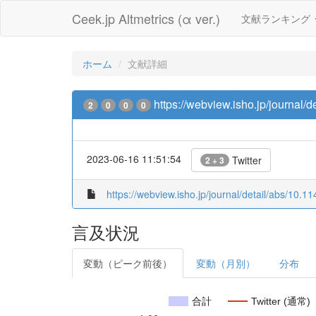
Ceek.jp Altmetrics (α ver.)
文献ランキング
ホーム
文献詳細
https://webview.isho.jp/journal
2
0
0
0
2023-06-16 11:51:54
Twitter
2 + 3
https://webview.isho.jp/journal/detail/abs/10
言及状況
変動（ピーク前後）
変動（月別）
分布
合計
Twitter (通常)