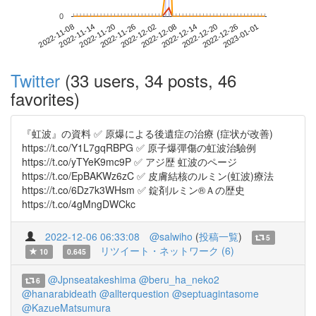
0
2022-12-26
2022-11-08
2022-11-26
2022-12-14
2023-01-01
2022-11-14
2022-12-02
2022-12-20
2022-11-20
2022-12-08
Twitter
(33 users, 34 posts, 46
favorites)
『虹波』の資料 ✅ 原爆による後遺症の治療 (症状が改善)
https://t.co/Y1L7gqRBPG ✅ 原子爆彈傷の虹波治驗例
https://t.co/yTYeK9mc9P ✅ アジ歴 虹波のページ
https://t.co/EpBAKWz6zC ✅ 皮膚結核のルミン(虹波)療法
https://t.co/6Dz7k3WHsm ✅ 錠剤ルミン®Ａの歴史
https://t.co/4gMngDWCkc
2022-12-06 06:33:08
@salwiho
(
投稿一覧
)
5
リツイート・ネットワーク (6)
10
0.645
@Jpnseatakeshima
@beru_ha_neko2
6
@hanarabideath
@allterquestion
@septuagintasome
@KazueMatsumura