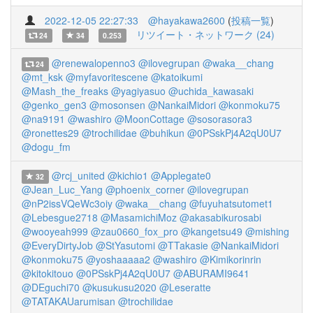
2022-12-05 22:27:33
@hayakawa2600
(
投稿一覧
)
リツイート・ネットワーク (24)
24
34
0.253
@renewalopenno3
@ilovegrupan
@waka__chang
24
@mt_ksk
@myfavoritescene
@katoikumi
@Mash_the_freaks
@yagiyasuo
@uchida_kawasaki
@genko_gen3
@mosonsen
@NankaiMidori
@konmoku75
@na9191
@washiro
@MoonCottage
@sosorasora3
@ronettes29
@trochilidae
@buhikun
@0PSskPj4A2qU0U7
@dogu_fm
@rcj_united
@kichio1
@Applegate0
32
@Jean_Luc_Yang
@phoenix_corner
@ilovegrupan
@nP2issVQeWc3oiy
@waka__chang
@fuyuhatsutomet1
@Lebesgue2718
@MasamichiMoz
@akasabikurosabi
@wooyeah999
@zau0660_fox_pro
@kangetsu49
@mishing
@EveryDirtyJob
@StYasutomi
@TTakasie
@NankaiMidori
@konmoku75
@yoshaaaaa2
@washiro
@Kimikorinrin
@kitokitouo
@0PSskPj4A2qU0U7
@ABURAMI9641
@DEguchi70
@kusukusu2020
@Leseratte
@TATAKAUarumisan
@trochilidae