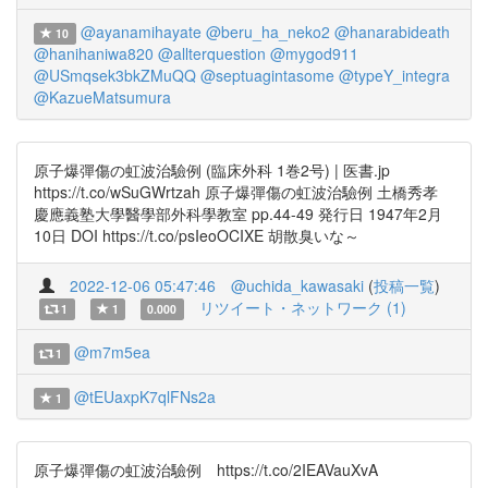
@ayanamihayate
@beru_ha_neko2
@hanarabideath
10
@hanihaniwa820
@allterquestion
@mygod911
@USmqsek3bkZMuQQ
@septuagintasome
@typeY_integra
@KazueMatsumura
原子爆彈傷の虹波治驗例 (臨床外科 1巻2号) | 医書.jp
https://t.co/wSuGWrtzah 原子爆彈傷の虹波治驗例 土橋秀孝
慶應義塾大學醫學部外科學教室 pp.44-49 発行日 1947年2月
10日 DOI https://t.co/psIeoOCIXE 胡散臭いな～
2022-12-06 05:47:46
@uchida_kawasaki
(
投稿一覧
)
リツイート・ネットワーク (1)
1
1
0.000
@m7m5ea
1
@tEUaxpK7qlFNs2a
1
原子爆彈傷の虹波治驗例 https://t.co/2IEAVauXvA