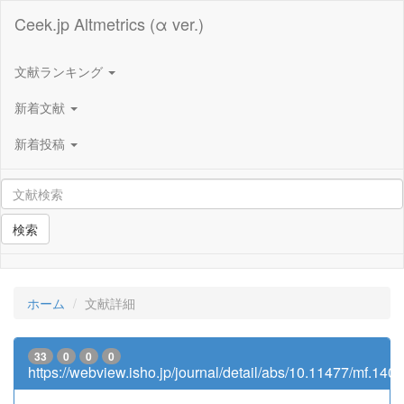
Ceek.jp Altmetrics (α ver.)
文献ランキング
新着文献
新着投稿
検索
ホーム
文献詳細
33
0
0
0
https://webview.isho.jp/journal/detail/abs/10.11477/mf.14