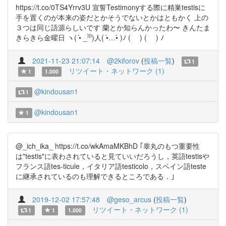
https://t.co/0TS4Yrrv3U 宣誓Testimonyする際に精巣testisに
手を置くのが本来の姿だとかそうでないとかはともかく 上の
３つは同じ語源らしいです 蘭とか知らんかったわ〜 きんたま
きらきら金曜日 ヽ( •̀ _⁾⁾⁾)人( •̀…•́ )ﾉ ( ) ( ) ﾉ
2021-11-23 21:07:14
@2kiforov
(
投稿一覧
)
1
リツイート・ネットワーク (1)
1
1.000
@kindousan1
1
@kindousan1
1
@_ich_ika_ https://t.co/wkAmaMKBhD ｢睾丸のもつ重要性
は"testis"に表わされていると見ていいだろうし，英語testisや
フランス語tes-ticule，イタリア語testicolo，スペイン語teste
に継承されているのも理解できるところである．｣
2019-12-02 17:57:48
@geso_arcus
(
投稿一覧
)
リツイート・ネットワーク (1)
1
1
1.000