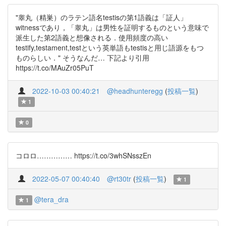
"睾丸（精巣）のラテン語名testisの第1語義は「証人」
witnessであり，「睾丸」は男性を証明するものという意味で
派生した第2語義と想像される．使用頻度の高い
testify,testament,testという英単語もtestisと用じ語源をもつ
ものらしい．" そうなんだ… 下記より引用
https://t.co/MAuZr05PuT
2022-10-03 00:40:21
@headhunteregg
(
投稿一覧
)
1
0
コロロ…………… https://t.co/3whSNsszEn
2022-05-07 00:40:40
@rt30tr
(
投稿一覧
)
1
@tera_dra
1