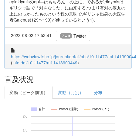
epididymisのepi—はもちろん「の上に」であるが,didymisは
ギリシャ語で「対をなした」に由来する.つまり有対の睾丸の
上にのっかったものという程の意味で,ギリシャ出身の大医学
者Galenus(129〜199)が使っているという1).
2023-08-02 17:52:41
Twitter
7 + 3
https://webview.isho.jp/journal/detail/abs/10.11477/mf.14139004
(
info:doi/10.11477/mf.1413900449
)
言及状況
変動（ピーク前後）
変動（月別）
分布
合計
Twitter (通常)
Twitter (RT)
2.0
1.5