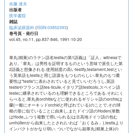
佐藤 達夫
出版者
医学書院
雑誌
臨床泌尿器科
(
ISSN:03852393
)
巻号頁・発行日
vol.45, no.11, pp.837-846, 1991-10-20
睾丸(精巣)のラテン語名testisの第1語義は「証人」witnessで
あり,「睾丸」は男性を証明するものという意味で派生した第
2語義と想像される.使用頻度の高いtestify,testament,testとい
う英単語もtestisと用じ語源をもつものらしい.睾丸のもつ重
要性は"testis"に表わされていると見ていいだろうし,英語
testisやフランス語tes-ticule,イタリア語testicolo,スペイン語
testeに継承されているのも理解できるところである.それにく
らべると,睾丸炎orchitisなどに使われるギリシャ語のorchisは
蘭(一般にオーキッドorchidと呼ばれている)のことで,その球
根の形に似ていることに由来し,またドイツ語のHoden(単数
はHode,ふつう複数で用いられる)は古高地ドイツ語の包む
umhüllenから由来したとされ(いわば「おくるみ」),testisより
インパクトがかなり弱い. ついでながら副睾丸(精巣上体)の