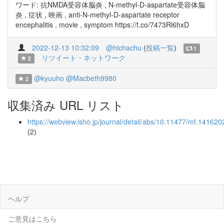
ワード: 抗NMDA受容体脳炎 , N-methyl-D-aspartate受容体脳
炎 , 症状 , 映画 , anti-N-methyl-D-aspartate receptor
encephalitis , movie , symptom https://t.co/7473Rl6hxD
2022-12-13 10:32:09
@hichachu
(
投稿一覧
)
1
リツイート・ネットワーク
2
@kyuuho
@Macbeth9980
2
収集済み URL リスト
https://webview.isho.jp/journal/detail/abs/10.11477/mf.14162
(2)
ヘルプ
ご意見はこちら