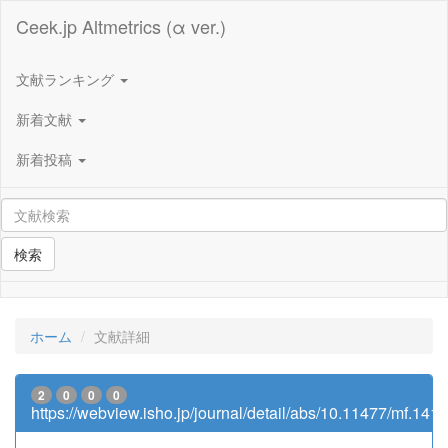
Ceek.jp Altmetrics (α ver.)
文献ランキング
新着文献
新着投稿
検索
ホーム
文献詳細
2
0
0
0
https://webview.isho.jp/journal/detail/abs/10.11477/mf.14