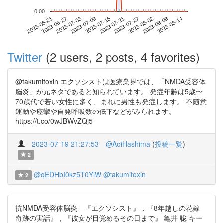
0.00
2023-08-08
2023-06-21
2023-07-09
2023-07-27
2023-08-14
2023-06-27
2023-07-15
2023-08-02
2023-07-03
2023-07-21
Twitter
(2 users, 2 posts, 4 favorites)
@takumitoxin エクソシストは医療業界では、「NMDA受容体
脳炎」が元ネタであると知られています。 発症年齢は5歳〜
70歳代で若い女性に多く、まれに男性も発症します。 不随意
運動や痙攣や自発呼吸数の低下などがみられます。
https://t.co/0wJBWvZQj5
2023-07-19 21:27:53
@AoiHashima
(
投稿一覧
)
2
@qEDHbI0kz5T0YlW
@takumitoxin
2
抗NMDA受容体脳炎—『エクソシスト』，『8年越しの花嫁
奇跡の実話』，『彼女が目覚めるその日まで』 亀井 聡 キー