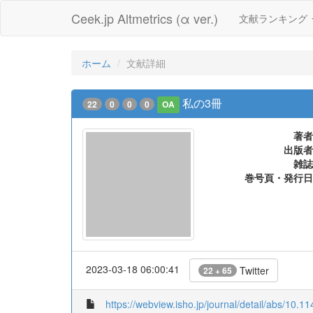
Ceek.jp Altmetrics (α ver.)
文献ランキング
ホーム
文献詳細
私の3冊
22
0
0
0
OA
著者
出版者
雑誌
巻号頁・発行日
2023-03-18 06:00:41
Twitter
22 + 65
https://webview.isho.jp/journal/detail/abs/10