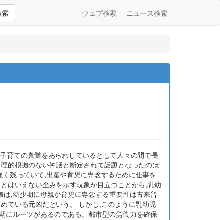
検索
ウェブ検索
ニュース検索
,子育ての真髄をあらわしているとして人々の間で長
合理的根拠のない神話と断定されて話題となったのは
強く残っていて,出産や育児に専念するために仕事を
常とはいえない歪みを示す現象が目立つことから,乳幼
張は,幼少期に母親が育児に専念する重要性は古来普
めている元凶だという。 しかし,このように乳幼児
興期にルーツがあるのである。都市型の労働力を確保