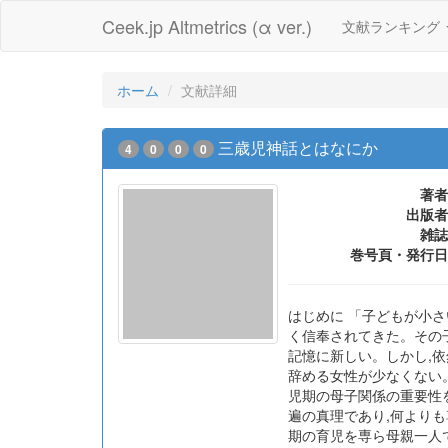
Ceek.jp Altmetrics (α ver.)
文献ランキング
ホーム
文献詳細
三歳児神話とはなにか
4
0
0
0
著者
出版者
雑誌
巻号頁・発行日
はじめに 「子どもが小
く信奉されてきた。その
記憶に新しい。しかし,
辞める女性が少なくない
児期の母子関係の重要性
遍の真理であり,何より
期の育児を専ら母親一人