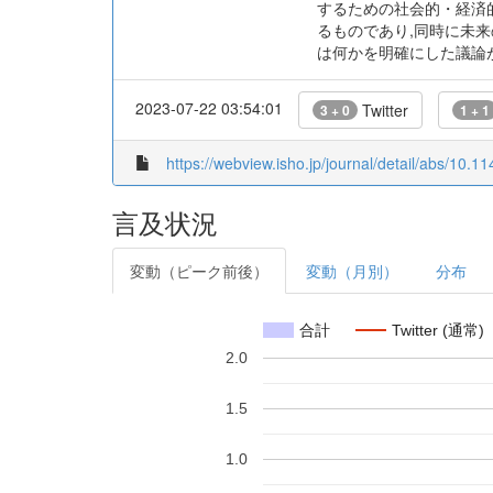
するための社会的・経済
るものであり,同時に未
は何かを明確にした議論
2023-07-22 03:54:01
Twitter
3 + 0
1 + 1
https://webview.isho.jp/journal/detail/abs/10
言及状況
変動（ピーク前後）
変動（月別）
分布
合計
Twitter (通常)
2.0
1.5
1.0