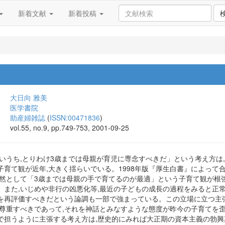
新着文献
新着投稿
大日向 雅美
医学書院
助産婦雑誌
(
ISSN:00471836
)
vol.55, no.9, pp.749-753, 2001-09-25
さいうち,とりわけ3歳までは母親が育児に専念すべきだ」という考え方は
子育て観が近年,大きく揺らいでいる。1998年版『厚生白書』によって
依然として「3歳までは母親の手で育てるのが最適」という子育て観が根
。また,いじめや非行の凶悪化等,最近の子どもの成長の過程をみると正
を再評価すべきだという論調も一部で強まっている。この立場に立つ主
も尊重すべきであって,それを神話とみなすような態度が昨今の子育てを歪
で担うように主張する考え方は,歴史的にみれば大正期の資本主義の勃