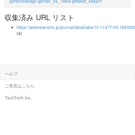
@HiromiMago
@man_ns_TAKA
@takeit_easy01
収集済み URL リスト
https://webview.isho.jp/journal/detail/abs/10.11477/mf.16632
(4)
ヘルプ
ご意見はこちら
TechTech Inc.