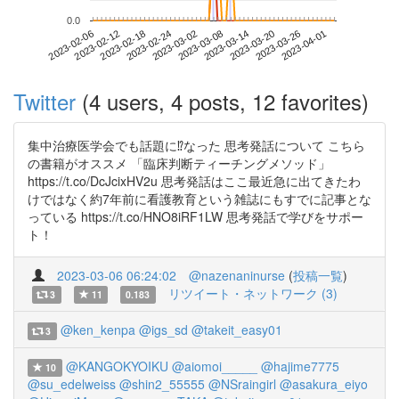
0.0
2023-03-26
2023-02-06
2023-02-24
2023-03-14
2023-04-01
2023-02-12
2023-03-02
2023-03-20
2023-02-18
2023-03-08
Twitter
(4 users, 4 posts, 12 favorites)
集中治療医学会でも話題に⁉︎なった 思考発話について こちら
の書籍がオススメ 「臨床判断ティーチングメソッド」
https://t.co/DcJcixHV2u 思考発話はここ最近急に出てきたわ
けではなく約7年前に看護教育という雑誌にもすでに記事とな
っている https://t.co/HNO8iRF1LW 思考発話で学びをサポー
ト！
2023-03-06 06:24:02
@nazenaninurse
(
投稿一覧
)
リツイート・ネットワーク (3)
3
11
0.183
@ken_kenpa
@igs_sd
@takeit_easy01
3
@KANGOKYOIKU
@aiomoi_____
@hajime7775
10
@su_edelweiss
@shin2_55555
@NSraingirl
@asakura_eiyo