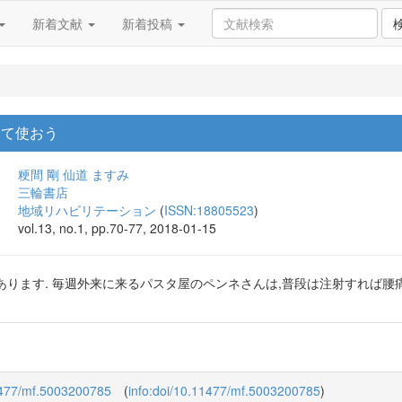
新着文献
新着投稿
して使おう
粳間 剛
仙道 ますみ
三輪書店
地域リハビリテーション
(
ISSN:18805523
)
vol.13, no.1, pp.70-77, 2018-01-15
あります. 毎週外来に来るパスタ屋のペンネさんは,普段は注射すれば
.11477/mf.5003200785
(
info:doi/10.11477/mf.5003200785
)