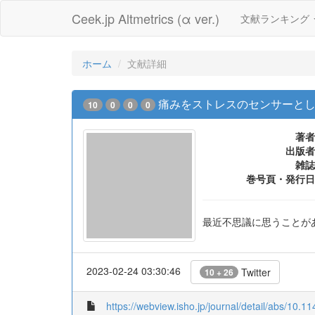
Ceek.jp Altmetrics (α ver.)
文献ランキング
ホーム
文献詳細
痛みをストレスのセンサーと
10
0
0
0
著者
出版者
雑誌
巻号頁・発行日
最近不思議に思うことが
2023-02-24 03:30:46
Twitter
10 + 26
https://webview.isho.jp/journal/detail/abs/10