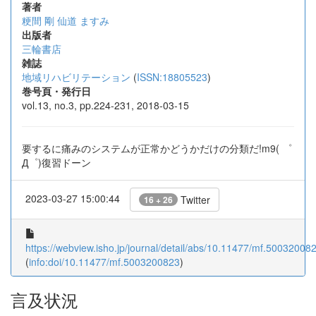
著者
粳間 剛
仙道 ますみ
出版者
三輪書店
雑誌
地域リハビリテーション
(
ISSN:18805523
)
巻号頁・発行日
vol.13, no.3, pp.224-231, 2018-03-15
要するに痛みのシステムが正常かどうかだけの分類だ!m9( ゜
Д゜)復習ドーン
2023-03-27 15:00:44
Twitter
16 + 26
https://webview.isho.jp/journal/detail/abs/10.11477/mf.50032008
(
info:doi/10.11477/mf.5003200823
)
言及状況