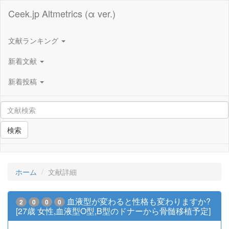
Ceek.jp Altmetrics (α ver.)
文献ランキング
新着文献
新着投稿
検索
ホーム
文献詳細
血液型が変わると性格も変わりますか?
2
0
0
0
[27歳 女性,血液型O型,B型のドナーから骨髄移植予定]