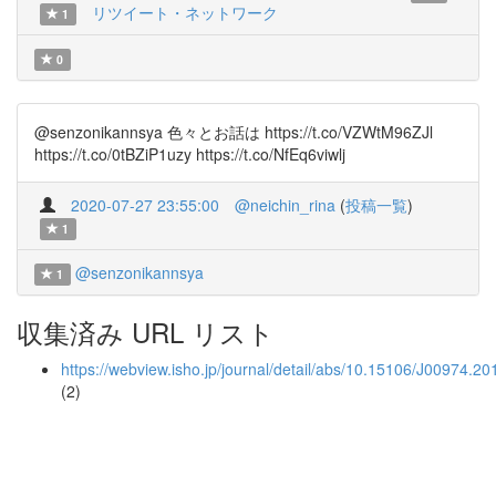
リツイート・ネットワーク
1
0
@senzonikannsya 色々とお話は https://t.co/VZWtM96ZJl
https://t.co/0tBZiP1uzy https://t.co/NfEq6viwlj
2020-07-27 23:55:00
@neichin_rina
(
投稿一覧
)
1
@senzonikannsya
1
収集済み URL リスト
https://webview.isho.jp/journal/detail/abs/10.15106/J00974.
(2)