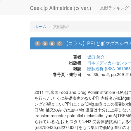
Ceek.jp Altmetrics (α ver.)
文献ランキング
ホーム
文献詳細
【コラム】PPI と低マグネシウ
6
0
0
0
著者
坂口 悠介
出版者
日本メディカルセンタ
雑誌
臨牀透析
(
ISSN:091058
巻号頁・発行日
vol.35, no.2, pp.209-2
2011 年,米国Food and Drug Administ
を行った.とくに基礎疾患のないPPI 内服者が低Mg血症か
ングが望ましい.PPI による低Mg血症はこの薬剤のcl
口Mg 補充のみでは血中Mg 濃度は十分に上昇しな
transientreceptor potential melast
られている.なお,ヒスタミンH2 受容体拮抗薬による低
(rs3750425,rs2274924)をもつ集団で低