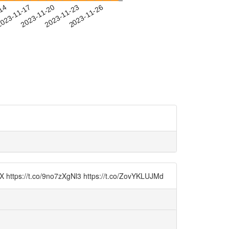
-14
023-11-17
2023-11-20
2023-11-23
2023-11-26
/9no7zXgNl3 https://t.co/ZovYKLUJMd