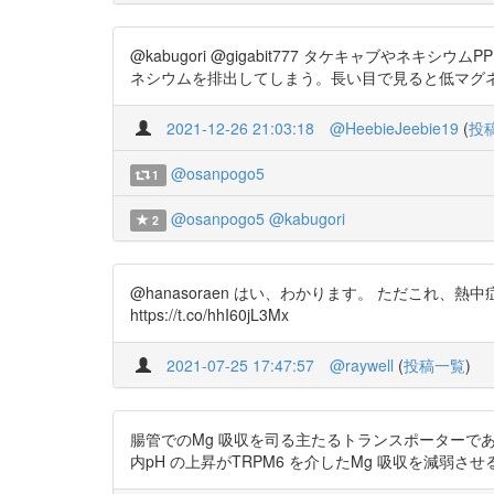
@kabugori @gigabit777 タケキャブや
ネシウムを排出してしまう。長い目で見ると低マグネシウム血症も
2021-12-26 21:03:18
@HeebieJeebie19
(
投
@osanpogo5
1
@osanpogo5
@kabugori
2
@hanasoraen はい、わかります。 ただこれ
https://t.co/hhI60jL3Mx
2021-07-25 17:47:57
@raywell
(
投稿一覧
)
腸管でのMg 吸収を司る主たるトランスポーターであるtransie
内pH の上昇がTRPM6 を介したMg 吸収を減弱させると考えら