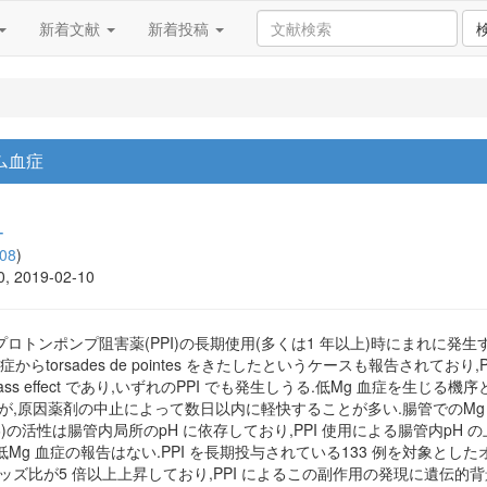
新着文献
新着投稿
ム血症
ー
08
)
10, 2019-02-10
ration(FDA)はプロトンポンプ阻害薬(PPI)の長期使用(多くは1 年以上)時
らtorsades de pointes をきたしたというケースも報告されてお
ass effect であり,いずれのPPI でも発生しうる.低Mg 血症を生じ
いが,原因薬剤の中止によって数日以内に軽快することが多い.腸管でのM
atin type 6(TRPM6)の活性は腸管内局所のpH に依存しており,PPI 使用によ
Mg 血症の報告はない.PPI を長期投与されている133 例を対象とした
Mg 血症のオッズ比が5 倍以上上昇しており,PPI によるこの副作用の発現に