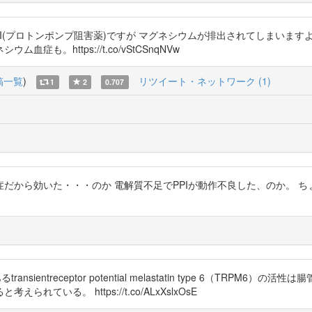
ネキシウムPPI(プロトンポンプ阻害薬)ですが マグネシウムが排出されてしまい
。https://t.co/vStCSnqNVw
稿一覧
)
リツイート・ネットワーク (1)
1
2
0.707
、熱中症だから効いた・・・のか 電解質不足でPPIが動作不良した、のか。
ntreceptor potential melastatin type 6（TRPM6
れている。 https://t.co/ALxXslxOsE