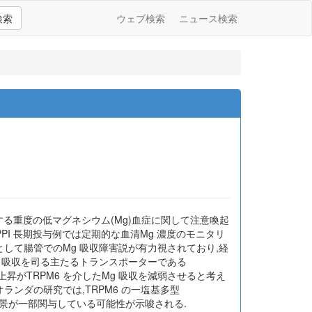
検索
ウェブ検索
ニュース検索
にまれに発生する重度の低マグネシウム(Mg)血症に関して注意喚起
り,PPI 長期投与例では定期的な血清Mg 濃度のモニタリ
る機序として腸管でのMg 吸収障害説が有力視されており,経
g 吸収を司る主たるトランスポーターである
る腸管内pH の上昇がTRPM6 を介したMg 吸収を減弱させると考え
オランダの研究では,TRPM6 の一塩基多型
遺伝的背景が一部関与している可能性が示唆される.