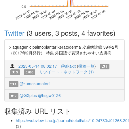
0.0
2023-06-03
2023-04-16
2023-05-04
2023-05-22
2023-06-09
2023-04-22
2023-05-10
2023-05-28
2023-04-28
2023-05-16
Twitter
(3 users, 3 posts, 4 favorites)
> aquagenic palmoplantar keratoderma 皮膚病診療 39巻2号
（2017年2月発行） 特集 外国語で表現されやすい皮膚病
2023-05-14 08:02:17
@akakit
(
投稿一覧
)
1
リツイート・ネットワーク (1)
3
0.000
@kumokumotori
1
@GXplus
@hsgw0126
2
収集済み URL リスト
https://webview.isho.jp/journal/detail/abs/10.24733/J01268.
(3)