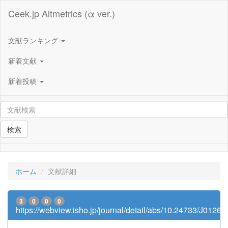
Ceek.jp Altmetrics (α ver.)
文献ランキング
新着文献
新着投稿
検索
ホーム
文献詳細
3
0
0
0
https://webview.isho.jp/journal/detail/abs/10.24733/J012