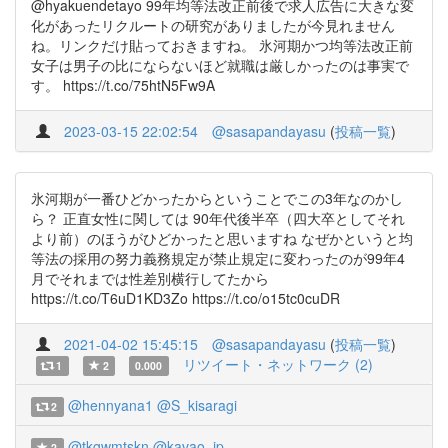
@hyakuendetayo 99年均等法改正前後で求人広告に大きな変
化があったリクルートの研究がありましたが今見れません
ね。リンクだけ貼っておきますね。 氷河期かつ均等法改正前
女子は男子の比にならないほど就職は厳しかったのは事実で
す。 https://t.co/75htN5Fw9A
2023-03-15 22:02:54
@sasapandayasu
(
投稿一覧
)
氷河期が一番ひどかったからということでこの3年なのかし
ら？ 正直女性に関しては 90年代後半卒（四大卒としてそれ
より前）のほうがひどかったと思いますね なぜかというと均
等法の採用の努力義務規定が禁止規定に変わったのが99年4
月でそれまでは性差別横行してたから
https://t.co/T6uD1KD3Zo https://t.co/o15tc0cuDR
2021-04-02 15:45:15
@sasapandayasu
(
投稿一覧
)
リツイート・ネットワーク (2)
1
2
0.000
@hennyana1
@S_kisaragi
2
@tkgwmtskn
@kavao_jp
2