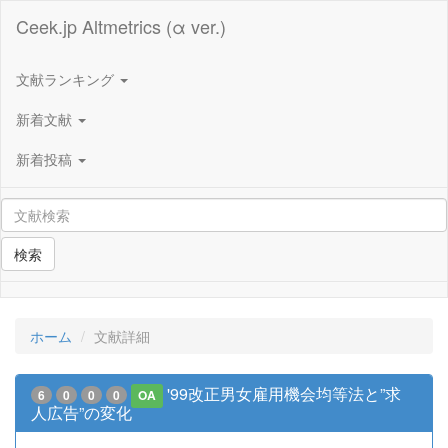
Ceek.jp Altmetrics (α ver.)
文献ランキング
新着文献
新着投稿
検索
ホーム
文献詳細
'99改正男女雇用機会均等法と”求
6
0
0
0
OA
人広告”の変化