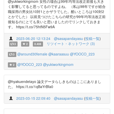
@yukiworkingmom 女性の場合は99年均等法改正前後も大き
く影響してると思ってるのですよね。 （私は98年ですが総合
職採用の男女比10対1とかザラでした。酷いところは100対2
とかでした） 以前見つけたこちらの研究が99年均等法改正前
後知るのにとても良いと思いましたのでリンクしておきま
す。 https://t.co/75htN5Fw9A
2023-06-20 12:13:24
@sasapandayasu
(
投稿一覧
)
リツイート・ネットワーク (3)
3
2
0.408
@around30female
@kaaraasuu
@YOOCO_223
3
@YOOCO_223
@yukiworkingmom
2
@hyakuendetayo 論文データらしきものはここにありまし
た。 https://t.co/1qBaYrBfa0
2023-03-15 22:09:40
@sasapandayasu
(
投稿一覧
)