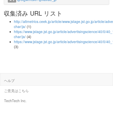
収集済み URL リスト
http://altmetrics.ceek.jp/article/www.jstage.jst.go.jp/article/ad
char/ja/
(1)
https://www.jstage.jst.go.jp/article/advertisingscience/40/0/40_
char/ja/
(4)
https://www.jstage.jst.go.jp/article/advertisingscience/40/0/40
(3)
ヘルプ
ご意見はこちら
TechTech Inc.