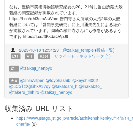
なお、豊橋市美術博物館研究紀要の20、21号に当山所蔵大般
若経の調査記録が掲載されています。
https://t.co/eM3cmAsWhm 普門寺さん所蔵の大治2年の大般
若経については『愛知県史研究』に上川通夫先生による紹介
が掲載されています。岡崎の桜井寺さんにも僚巻があるよう
ですね https://t.co/3KkdaOApJ9
2023-10-18 12:54:23
@zaikaji_temple
(
投稿一覧
)
リツイート・ネットワーク (1)
1
9
0.354
@zaikaji_nenpyo
1
@shinArtpen
@toyohashibi
@keychi6002
8
@uC5TzXgGhkA37qy
@takatoshi_h
@inakabito_
@takeru_thihiro
@zaikaji_nenpyo
収集済み URL リスト
https://www.jstage.jst.go.jp/article/aichikenshikenkyu/14/0/14_1
char/ja/
(2)