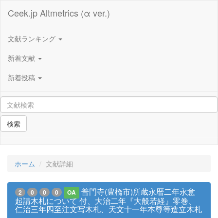
Ceek.jp Altmetrics (α ver.)
文献ランキング
新着文献
新着投稿
検索
ホーム
文献詳細
普門寺(豊橋市)所蔵永暦二年永意
2
0
0
0
OA
起請木札について 付、大治二年『大般若経』零巻、
仁治三年四至注文写木札、天文十一年本尊等造立木札