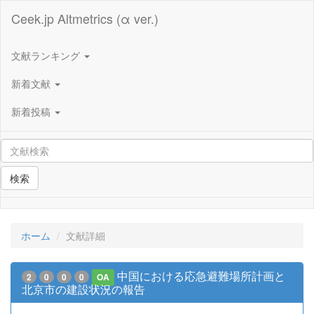
Ceek.jp Altmetrics (α ver.)
文献ランキング
新着文献
新着投稿
検索
ホーム
文献詳細
中国における応急避難場所計画と
2
0
0
0
OA
北京市の建設状況の報告