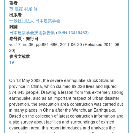
著者
范 麗霞
村尾 修
出版者
一般社団法人 日本建築学会
雑誌
日本建築学会技術報告集
(
ISSN:13419463
)
巻号頁・発行日
vol.17, no.36, pp.681-686, 2011-06-20 (Released:2011-06-
20)
参考文献数
19
On 12 May 2008, the severe earthquake struck Sichuan
province in China, which claimed 69,226 lives and injured
374,643 people. Drawing a lesson from this extremely strong
earthquake, also as an important respect of urban disaster
prevention, the evacuation area construction was carried out
in many places in China after the Wenchuan Earthquake.
Based on the collection of latest construction information and
a site survey about facilities and surroundings of existed
evacuation area, this report introduces and analyzes the