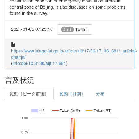
construction condition of emergency evacuation areas in
central zone of Beijing. It also discusses on some problems
found in the survey.
2024-01-05 07:23:10
Twitter
2 + 1
https://www.jstage.jst.go.jp/article/aijt/17/36/17_36_681/_article/-
char/ja/
(
info:doi/10.3130/aijt.17.681
)
言及状況
変動（ピーク前後）
変動（月別）
分布
合計
Twitter (通常)
Twitter (RT)
1.00
0.75