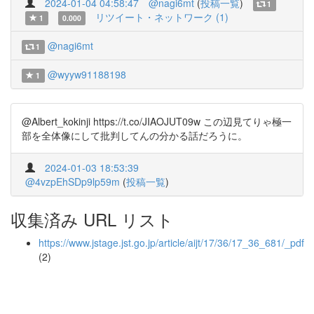
2024-01-04 04:58:47
@nagi6mt
(
投稿一覧
)
1
リツイート・ネットワーク (1)
1
0.000
@nagi6mt
1
@wyyw91188198
1
@Albert_kokinji https://t.co/JIAOJUT09w この辺見てりゃ極一
部を全体像にして批判してんの分かる話だろうに。
2024-01-03 18:53:39
@4vzpEhSDp9lp59m
(
投稿一覧
)
収集済み URL リスト
https://www.jstage.jst.go.jp/article/aijt/17/36/17_36_681/_pdf
(2)