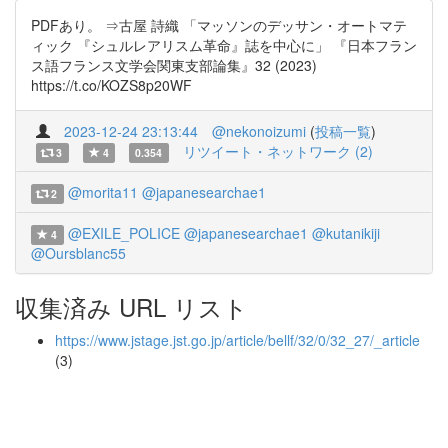
PDFあり。 ⇒古屋 詩織 「マッソンのデッサン・オートマテ
ィック 『シュルレアリスム革命』誌を中心に」 『日本フラン
ス語フランス文学会関東支部論集』32 (2023)
https://t.co/KOZS8p20WF
2023-12-24 23:13:44
@nekonoizumi
(
投稿一覧
)
リツイート・ネットワーク (2)
3
4
0.354
@morita11
@japanesearchae1
2
@EXILE_POLICE
@japanesearchae1
@kutanikiji
4
@Oursblanc55
収集済み URL リスト
https://www.jstage.jst.go.jp/article/bellf/32/0/32_27/_article
(3)