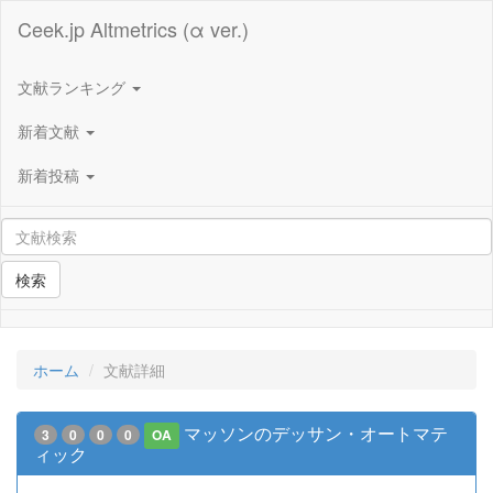
Ceek.jp Altmetrics (α ver.)
文献ランキング
新着文献
新着投稿
検索
ホーム
文献詳細
マッソンのデッサン・オートマテ
3
0
0
0
OA
ィック