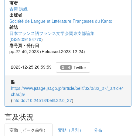
著者
古屋 詩織
出版者
Société de Langue et Littérature Françaises du Kanto
雑誌
日本フランス語フランス文学会関東支部論集
(
ISSN:09194770
)
巻号頁・発行日
pp.27-40, 2023 (Released:2023-12-24)
2023-12-25 20:59:59
Twitter
3 + 4
https://www.jstage.jst.go.jp/article/bellf/32/0/32_27/_article/-
char/ja/
(
info:doi/10.24518/bellf.32.0_27
)
言及状況
変動（ピーク前後）
変動（月別）
分布