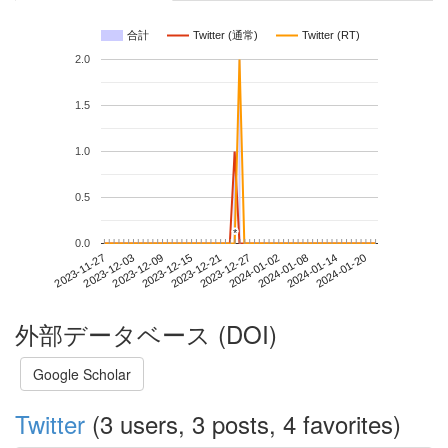
合計
Twitter (通常)
Twitter (RT)
2.0
1.5
1.0
0.5
*
*
0.0
2024-01-14
2023-11-27
2023-12-15
2024-01-02
2024-01-20
2023-12-03
2023-12-21
2024-01-08
2023-12-09
2023-12-27
外部データベース (DOI)
Google Scholar
Twitter
(3 users, 3 posts, 4 favorites)