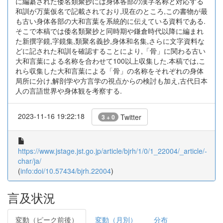
に編纂された倭名類聚抄には身体各部の漢字名称と対応する
和訓が万葉仮名で記載されており,現在のところ,この書物が最
も古い身体各部の大和言葉を系統的に伝えている資料である.
そこで本稿では倭名類聚抄と同時期や鎌倉時代以降に編まれ
た新撰字鏡,字鏡集,類聚名義抄,身体和名集,さらに文字資料な
どに記された和訓を確認することにより,「骨」に関わる古い
大和言葉による名称を合わせて100以上収集した.本稿では,こ
れら収集した大和言葉による「骨」の名称をそれぞれの身体
局所に分け,解剖学や方言学の視点からの検討も加え,古代日本
人の言語世界や身体観を考察する.
2023-11-16 19:22:18
Twitter
3 + 0
https://www.jstage.jst.go.jp/article/bjrh/1/0/1_22004/_article/-
char/ja/
(
info:doi/10.57434/bjrh.22004
)
言及状況
変動（ピーク前後）
変動（月別）
分布