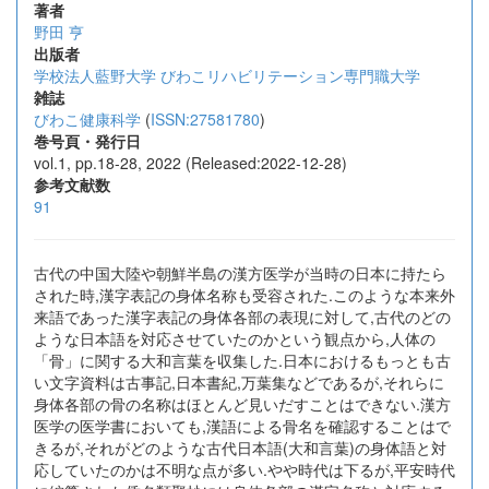
著者
野田 亨
出版者
学校法人藍野大学 びわこリハビリテーション専門職大学
雑誌
びわこ健康科学
(
ISSN:27581780
)
巻号頁・発行日
vol.1, pp.18-28, 2022 (Released:2022-12-28)
参考文献数
91
古代の中国大陸や朝鮮半島の漢方医学が当時の日本に持たら
された時,漢字表記の身体名称も受容された.このような本来外
来語であった漢字表記の身体各部の表現に対して,古代のどの
ような日本語を対応させていたのかという観点から,人体の
「骨」に関する大和言葉を収集した.日本におけるもっとも古
い文字資料は古事記,日本書紀,万葉集などであるが,それらに
身体各部の骨の名称はほとんど見いだすことはできない.漢方
医学の医学書においても,漢語による骨名を確認することはで
きるが,それがどのような古代日本語(大和言葉)の身体語と対
応していたのかは不明な点が多い.やや時代は下るが,平安時代