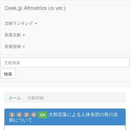
Ceek.jp Altmetrics (α ver.)
文献ランキング
新着文献
新着投稿
検索
ホーム
文献詳細
大和言葉による人体各部の骨の名
3
0
0
0
OA
称について