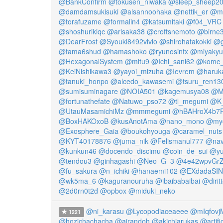
@BankConfirm
@tokusen_niwaka
@sleep_sheep2
@damdamsukisuki
@alsannoohaka
@nettik_er
@m
@torafuzame
@formalin4
@katsumitaki
@f04_VRC
@shoshurikiqc
@arisaka38
@croftsnemoto
@birne
@DearFrost
@Syouki8492vivio
@shirohatakokki
@g
@tama6shud
@hamashoko
@ryunosinfx
@miyakyu
@HexagonalSystem
@mitu9
@Ichi_sani62
@kome_
@KeiNishikawa3
@yayoi_mizuha
@Ievrem
@haruk
@tanuki_honpo
@alcedo_kawasemi
@tsuru_ren13
@sumisuminagare
@NOIA501
@kagemusya08
@M
@fortunathefate
@Natuwo_pso72
@tl_megumi
@K
@UtauMasamichiMz
@mmmegumi
@hBAHroX4b7P
@BoxHAKOxoB
@kusAnotAma
@nano_mono
@myc
@Exosphere_Gaia
@boukohyouga
@caramel_nuts
@KYT40178876
@juma_nik
@Felismanul777
@nav
@kunkun46
@docendo_discimu
@coin_de_sui
@yu
@tendou3
@ginhagashi
@Neo_G_3
@4e42wpvGr
@fu_sakura
@n_ichiki
@hanaemi102
@EXdadaSIN
@wk5ma_6
@kaguranouruha
@ibaibabaibai
@dirit
@2d0rn0t2d
@opbox
@miduki_neko
@ni_karasu
@Lycopodiaceaeee
@mIqfov
1221
@hozichachacha
@airandoh
@akichiarukas
@artifi