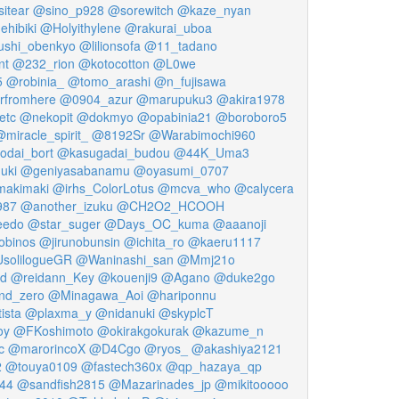
itear
@sino_p928
@sorewitch
@kaze_nyan
hibiki
@Holyithylene
@rakurai_uboa
ushi_obenkyo
@lilionsofa
@11_tadano
nt
@232_rion
@kotocotton
@L0we
5
@robinia_
@tomo_arashi
@n_fujisawa
rfromhere
@0904_azur
@marupuku3
@akira1978
etc
@nekopit
@dokmyo
@opabinia21
@boroboro5
miracle_spirit_
@8192Sr
@Warabimochi960
odai_bort
@kasugadai_budou
@44K_Uma3
uki
@geniyasabanamu
@oyasumi_0707
makimaki
@irhs_ColorLotus
@mcva_who
@calycera
987
@another_izuku
@CH2O2_HCOOH
eedo
@star_suger
@Days_OC_kuma
@aaanoji
obinos
@jirunobunsin
@ichita_ro
@kaeru1117
solilogueGR
@Waninashi_san
@Mmj21o
id
@reidann_Key
@kouenji9
@Agano
@duke2go
nd_zero
@Minagawa_Aoi
@hariponnu
ista
@plaxma_y
@nidanuki
@skyplcT
oy
@FKoshimoto
@okirakgokurak
@kazume_n
c
@marorincoX
@D4Cgo
@ryos_
@akashiya2121
2
@touya0109
@fastech360x
@qp_hazaya_qp
l44
@sandfish2815
@Mazarinades_jp
@mikitooooo