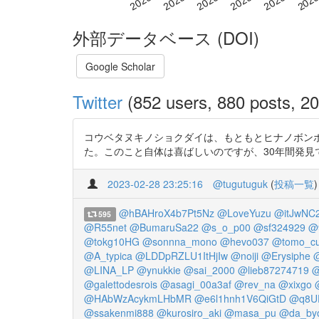
外部データベース (DOI)
Google Scholar
Twitter
(852 users, 880 posts, 20
コウベタヌキノショクダイは、もともとヒナノボンボ
た。このこと自体は喜ばしいのですが、30年間発見できなかったこと
2023-02-28 23:25:16
@tugutuguk
(
投稿一覧
)
@hBAHroX4b7Pt5Nz
@LoveYuzu
@itJwNC
595
@R55net
@BumaruSa22
@s_o_p00
@sf324929
@
@tokg10HG
@sonnna_mono
@hevo037
@tomo_cu
@A_typica
@LDDpRZLU1ItHjIw
@noiji
@Erysiphe
@LINA_LP
@ynukkie
@sai_2000
@lieb87274719
@
@galettodesrois
@asagi_00a3af
@rev_na
@xixgo
@HAbWzAcykmLHbMR
@e6l1hnh1V6QiGtD
@q8U
@ssakenmi888
@kurosiro_aki
@masa_pu
@da_by