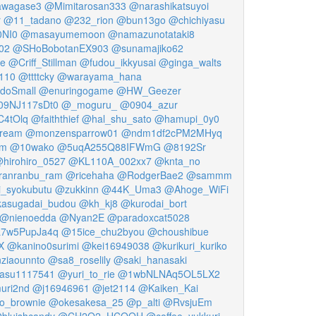
awagase3
@Mimitarosan333
@narashikatsuyoi
r
@11_tadano
@232_rion
@bun13go
@chichiyasu
NI0
@masayumemoon
@namazunotataki8
02
@SHoBobotanEX903
@sunamajiko62
fe
@Criff_Stillman
@fudou_ikkyusai
@ginga_walts
110
@ttttcky
@warayama_hana
doSmall
@enuringogame
@HW_Geezer
09NJ117sDt0
@_moguru_
@0904_azur
4tOlq
@faiththief
@hal_shu_sato
@hamupi_0y0
ream
@monzensparrow01
@ndm1df2cPM2MHyq
am
@10wako
@5uqA255Q88IFWmG
@8192Sr
hirohiro_0527
@KL110A_002xx7
@knta_no
ranranbu_ram
@ricehaha
@RodgerBae2
@sammm
_syokubutu
@zukkinn
@44K_Uma3
@Ahoge_WiFi
asugadai_budou
@kh_kj8
@kurodai_bort
@nienoedda
@Nyan2E
@paradoxcat5028
7w5PupJa4q
@15ice_chu2byou
@choushibue
X
@kanino0surimi
@kei16949038
@kurikuri_kuriko
ziaounnto
@sa8_roselily
@saki_hanasaki
asu1117541
@yuri_to_rie
@1wbNLNAq5OL5LX2
uri2nd
@j16946961
@jet2114
@Kaiken_Kai
o_brownie
@okesakesa_25
@p_alti
@RvsjuEm
bluishcandy
@CH2O2_HCOOH
@coffee_yukkuri