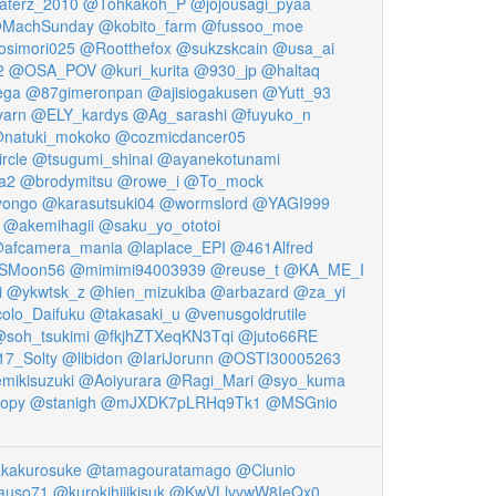
aterz_2010
@Tohkakoh_P
@jojousagi_pyaa
MachSunday
@kobito_farm
@fussoo_moe
simori025
@Rootthefox
@sukzskcain
@usa_ai
2
@OSA_POV
@kuri_kurita
@930_jp
@haltaq
ega
@87gimeronpan
@ajisiogakusen
@Yutt_93
yarn
@ELY_kardys
@Ag_sarashi
@fuyuko_n
natuki_mokoko
@cozmicdancer05
rcle
@tsugumi_shinai
@ayanekotunami
a2
@brodymitsu
@rowe_i
@To_mock
yongo
@karasutsuki04
@wormslord
@YAGI999
@akemihagii
@saku_yo_ototoi
afcamera_mania
@laplace_EPI
@461Alfred
SMoon56
@mimimi94003939
@reuse_t
@KA_ME_I
i
@ykwtsk_z
@hien_mizukiba
@arbazard
@za_yi
olo_Daifuku
@takasaki_u
@venusgoldrutile
soh_tsukimi
@fkjhZTXeqKN3Tqi
@juto66RE
7_Solty
@libidon
@IariJorunn
@OSTI30005263
mikisuzuki
@Aoiyurara
@Ragi_Mari
@syo_kuma
oopy
@stanigh
@mJXDK7pLRHq9Tk1
@MSGnio
akakurosuke
@tamagouratamago
@Clunio
auso71
@kurokihijikisuk
@KwVLlvvwW8IeQx0