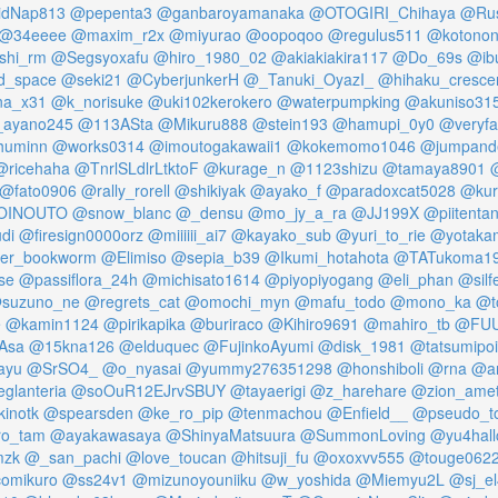
dNap813
@pepenta3
@ganbaroyamanaka
@OTOGIRI_Chihaya
@Rus
@34eeee
@maxim_r2x
@miyurao
@oopoqoo
@regulus511
@kotonone
shi_rm
@Segsyoxafu
@hiro_1980_02
@akiakiakira117
@Do_69s
@ib
d_space
@seki21
@CyberjunkerH
@_Tanuki_OyazI_
@hihaku_cresce
a_x31
@k_norisuke
@uki102kerokero
@waterpumpking
@akuniso31
ayano245
@113ASta
@Mikuru888
@stein193
@hamupi_0y0
@veryfa
huminn
@works0314
@imoutogakawaii1
@kokemomo1046
@jumpand
@ricehaha
@TnrlSLdlrLtktoF
@kurage_n
@1123shizu
@tamaya8901
@
@fato0906
@rally_rorell
@shikiyak
@ayako_f
@paradoxcat5028
@kur
OINOUTO
@snow_blanc
@_densu
@mo_jy_a_ra
@JJ199X
@piitentan
di
@firesign0000orz
@miiiiii_ai7
@kayako_sub
@yuri_to_rie
@yotaka
er_bookworm
@Elimiso
@sepia_b39
@Ikumi_hotahota
@TATukoma1
se
@passiflora_24h
@michisato1614
@piyopiyogang
@eli_phan
@silf
suzuno_ne
@regrets_cat
@omochi_myn
@mafu_todo
@mono_ka
@t
e
@kamin1124
@pirikapika
@buriraco
@Kihiro9691
@mahiro_tb
@FUU
Asa
@15kna126
@elduquec
@FujinkoAyumi
@disk_1981
@tatsumipo
ayu
@SrSO4_
@o_nyasai
@yummy276351298
@honshiboli
@rna
@a
glanteria
@soOuR12EJrvSBUY
@tayaerigi
@z_harehare
@zion_amet
inotk
@spearsden
@ke_ro_pip
@tenmachou
@Enfield__
@pseudo_t
ro_tam
@ayakawasaya
@ShinyaMatsuura
@SummonLoving
@yu4hall
mzk
@_san_pachi
@love_toucan
@hitsuji_fu
@oxoxvv555
@touge062
omikuro
@ss24v1
@mizunoyouniiku
@w_yoshida
@Miemyu2L
@sj_e