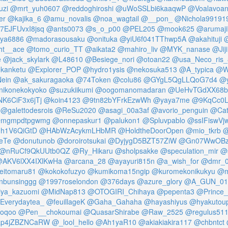
zi
@mrt_yuh0607
@reddoghiroshi
@uWoSSLbi6kaaqwP
@Voalavoan
er
@kajika_6
@amu_novalis
@noa_wagtail
@__pon_
@Nichola99191
7EJFUvxI8jsq
@ants0073
@s_o_p00
@PEL205
@mook625
@arumaji
eya6886
@madorasousaku
@onituka
@yiU6f041TThwp5A
@akahituji
ht__ace
@tomo_curio_TT
@aikata2
@mahiro_liv
@MYK_nanase
@Jij
e
@jack_skylark
@L48610
@Besiege_nori
@otoan22
@usa_Neco_ris_
kanketu
@Explorer_POP
@hydro1ysis
@nekosuka513
@A_typica
@W
ein
@ak_sakuragaoka
@74Token
@colu86
@GYgL5QgLLQoG7d4
@y
ikonekokyoko
@suzukiikumi
@oogomanomadaran
@UeHvTGdXX68b
K6CiF3x6jTj
@koin4123
@9tn82bYFrkEzwWh
@yaya7me
@9KqCc0
@galettodesrois
@ReSu2020
@asagi_00a3af
@avorio_penguin
@Cat
mgmpdtpgwmg
@onnepaskur1
@palukon1
@Spluvpablo
@ssIFiswVj
nh1V6QiGtD
@HAbWzAcykmLHbMR
@HoldtheDoorOpen
@mio_tkrb
@
eTe
@donutunob
@doroirotsukai
@DyjygD5BZT57ZiW
@Gn07WwOBz
@nRuCf9QkUUtb0QZ
@Ry_Hikaru
@sholpsakke
@speculation_mir
@
AKV6lXX4IXlKwHa
@arcana_28
@ayayuri815n
@a_wish_for
@dmr_0
eitomaru81
@kokokofuzyo
@kumikoma15ngip
@kuromekonikukyu
@m
nbunsinggg
@1997roselondon
@376days
@azure_glory
@A_GUN_01
ya_kazuomi
@MidNap813
@OTOGIRI_Chihaya
@pepenta3
@Prince_o
Everydaytea_
@feuillageK
@Gaha_Gahaha
@hayashiyus
@hyakutoup
oqoo
@Pen__chokoumai
@QuasarShirabe
@Raw_2525
@regulus51
p4jZBZNCaRW
@_lool_hello
@Ah1yaR10
@akiakiakira117
@chbntct