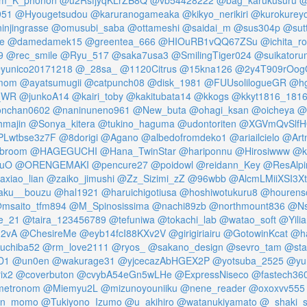
951
@Hyougetsudou
@karuranogameaka
@kikyo_nerikiri
@kurokurey
injingrasse
@omusubi_saba
@ottameshi
@saidai_m
@sus304p
@sut
e
@damedamek15
@greentea_666
@HIOuRB1vQQ67ZSu
@ichita_ro
9
@rec_smile
@Ryu_517
@saka7usa3
@SmilingTiger024
@suikatoru
yunico20171218
@_28sa_
@1120Citrus
@15kna126
@2y4T909rOog
_mom
@ayatsumugii
@catpunch08
@disk_1981
@FUUsolilogueGR
@hg
_WR
@junkoA14
@kairi_toby
@kakitubata14
@kkogs
@kkyt1816_181
nchan0602
@naninuneno961
@New_buta
@ohagi_ksan
@oicheya
@
majin
@Sonya_kitera
@tukino_haguma
@udontoriten
@XGVmQvSlfH
Lwtbse3z7F
@8dorigi
@Agano
@albedofromdeko1
@ariailcielo
@Art
_broom
@HAGEGUCHI
@Hana_TwinStar
@hariponnu
@Hirosiwww
@k
uO
@ORENGEMAKI
@pencure27
@poidowl
@reidann_Key
@ResAlpi
axiao_lian
@zaiko_jimushi
@Zz_Sizimi_zZ
@96wbb
@AlcmLMiiXSI3Xt
aku__bouzu
@hal1921
@haruichigotiusa
@hoshiwotukuru8
@hourenso
msaito_tfm894
@M_Spinosissima
@nachi89zb
@northmount836
@Ns
e_21
@taira_123456789
@tefuniwa
@tokachi_lab
@watao_soft
@Yilia
2vA
@ChesireMe
@eyb14fcI88KXv2V
@girigiriairu
@GotowinKcat
@h
uchiba52
@rm_love2111
@ryos_
@sakano_design
@sevro_tam
@sta
D1
@un0en
@wakurage31
@yjcecazAbHGEX2P
@yotsuba_2525
@yur
ix2
@coverbuton
@cvybA54eGn5wLHe
@ExpressNiseco
@fastech36
etronom
@Miemyu2L
@mizunoyouniiku
@nene_reader
@oxoxvv555
un_momo
@Tukiyono_Izumo
@u_akihiro
@watanukiyamato
@_shaki_s