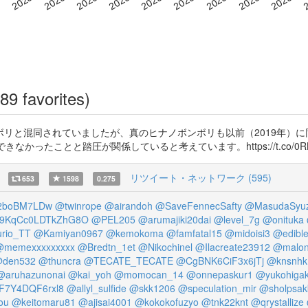
89 favorites)
リと混同されていましたが、真のヒナノボンボリも以前（2019年）に
と踏圧が関係していると考えています。https://t.co/0RBefEpwcJ ht
リツイート・ネットワーク (595)
653
1598
0.275
2boBM7LDw
@twinrope
@airandoh
@SaveFennecSafty
@MasudaSyuz
9KqCc0LDTkZhG8O
@PEL205
@arumajiki20dai
@level_7g
@onituka
rio_TT
@Kamiyan0967
@kemokoma
@famfatal15
@midoisi3
@edible
@memexxxxxxxxx
@Bredtn_1et
@Nikochinel
@Ilacreate23912
@malon
den532
@thuncra
@TECATE_TECATE
@CgBNK6CiF3x6jTj
@knsnhk
@aruhazunonai
@kai_yoh
@momocan_14
@onnepaskur1
@yukohigak
F7Y4DQF6rxl8
@allyl_sulfide
@skk1206
@speculation_mir
@sholpsak
ou
@keitomaru81
@ajisai4001
@kokokofuzyo
@tnk22knt
@qrystallize