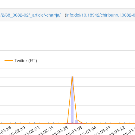
68/2/68_0682-02/_article/-char/ja/
(
info:doi/10.18942/chiribunrui.0682-
Twitter (RT)
2023-03-09
2023-03-12
2023-03
-02-16
2
2023-02-19
2023-02-22
2023-02-25
2023-02-28
2023-03-03
2023-03-06