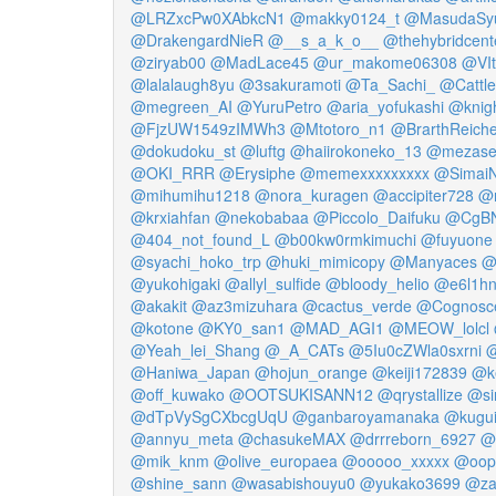
@LRZxcPw0XAbkcN1
@makky0124_t
@MasudaSyu
@DrakengardNieR
@__s_a_k_o__
@thehybridcent
@ziryab00
@MadLace45
@ur_makome06308
@VIt
@lalalaugh8yu
@3sakuramoti
@Ta_Sachi_
@Cattl
@megreen_AI
@YuruPetro
@aria_yofukashi
@knig
@FjzUW1549zIMWh3
@Mtotoro_n1
@BrarthReich
@dokudoku_st
@luftg
@haiirokoneko_13
@mezase
@OKI_RRR
@Erysiphe
@memexxxxxxxxx
@SimaiN
@mihumihu1218
@nora_kuragen
@accipiter728
@n
@krxiahfan
@nekobabaa
@Piccolo_Daifuku
@CgBN
@404_not_found_L
@b00kw0rmkimuchi
@fuyuone
@syachi_hoko_trp
@huki_mimicopy
@Manyaces
@
@yukohigaki
@allyl_sulfide
@bloody_helio
@e6l1h
@akakit
@az3mizuhara
@cactus_verde
@Cognosc
@kotone
@KY0_san1
@MAD_AGI1
@MEOW_lolcl
@Yeah_lei_Shang
@_A_CATs
@5Iu0cZWla0sxrni
@
@Haniwa_Japan
@hojun_orange
@keiji172839
@k
@off_kuwako
@OOTSUKISANN12
@qrystallize
@si
@dTpVySgCXbcgUqU
@ganbaroyamanaka
@kugui
@annyu_meta
@chasukeMAX
@drrreborn_6927
@
@mik_knm
@olive_europaea
@ooooo_xxxxx
@oop
@shine_sann
@wasabishouyu0
@yukako3699
@za