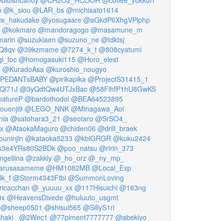
o
@k_siou
@LAR_bs
@michisato1614
te_hakudake
@yosugaare
@aGkdP6XhgVPlphp
@kokmaro
@mandoragogo
@masamune_m
marin
@suzukiaen
@suzuno_ne
@tdktsj
Q8qv
@39kzmame
@7274_k_t
@808cyatumi
l_foc
@homogasuki115
@Horo_elest
6
@KuradoAsa
@kuroshio_nougyo
PEDANTsBABY
@pirikapika
@ProjectS31415_1
Ql71J
@3yQdtQw4UTJxBac
@58FlhfP1hU8GwKS
natureP
@bardothodol
@BEA64523895
ouenji9
@LEGO_NNK
@Minagawa_Aoi
nia
@satohara3_21
@seotaro
@SrSO4_
x
@AtaokaMaguro
@chiden06
@drill_braek
uninjin
@kataoka5233
@kbiGRGR
@kuku2424
3e4YRs80S2BDk
@poo_natsu
@ririn_373
ngellina
@zakkly
@_ho_orz
@_ny_mp_
arusasameme
@HM1082MB
@Local_Exp
lk_f
@Storm4343Ftbi
@SummonLoving
icacchan
@_yuuuu_xx
@117Hisuichi
@163ng
0x
@HeavensDivede
@huluuto_usgmt
@sheep0501
@shisui565
@SillyS1ri
haki_
@2Wec1
@77piment7777777
@abekiyo