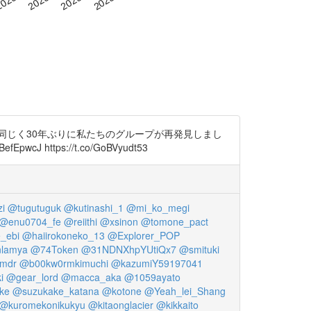
同じく30年ぶりに私たちのグループが再発見しまし
tps://t.co/GoBVyudt53
i
@tugutuguk
@kutinashi_1
@mi_ko_megi
@enu0704_fe
@reiithi
@xsinon
@tomone_pact
_ebi
@haiirokoneko_13
@Explorer_POP
lamya
@74Token
@31NDNXhpYUtiQx7
@smituki
mdr
@b00kw0rmkimuchi
@kazumiY59197041
i
@gear_lord
@macca_aka
@1059ayato
ke
@suzukake_katana
@kotone
@Yeah_lei_Shang
@kuromekonikukyu
@kitaonglacier
@kikkaito