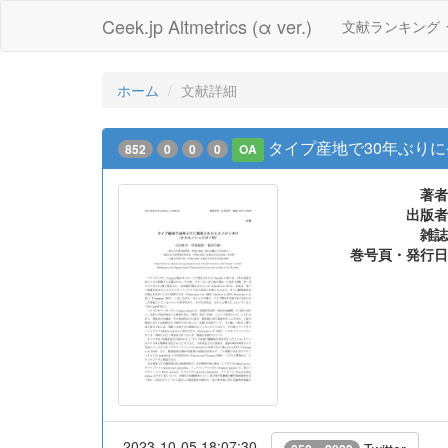
Ceek.jp Altmetrics (α ver.)
文献ランキング
ホーム
文献詳細
タイプ産地で30年ぶりに
852
0
0
0
OA
著者
出版者
雑誌
巻号頁・発行日
2023-10-05 18:07:30