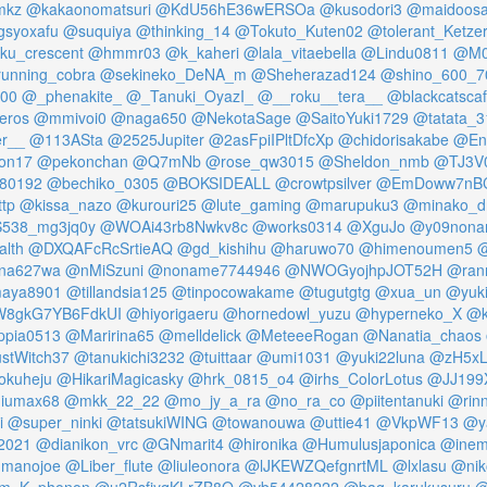
mkz
@kakaonomatsuri
@KdU56hE36wERSOa
@kusodori3
@maidoos
syoxafu
@suquiya
@thinking_14
@Tokuto_Kuten02
@tolerant_Ketze
ku_crescent
@hmmr03
@k_kaheri
@lala_vitaebella
@Lindu0811
@M0
unning_cobra
@sekineko_DeNA_m
@Sheherazad124
@shino_600_7
000
@_phenakite_
@_Tanuki_OyazI_
@__roku__tera__
@blackcatsca
eros
@mmivoi0
@naga650
@NekotaSage
@SaitoYuki1729
@tatata_3
r__
@113ASta
@2525Jupiter
@2asFpiIPltDfcXp
@chidorisakabe
@En
on17
@pekonchan
@Q7mNb
@rose_qw3015
@Sheldon_nmb
@TJ3V
80192
@bechiko_0305
@BOKSIDEALL
@crowtpsilver
@EmDoww7nBC
tp
@kissa_nazo
@kurouri25
@lute_gaming
@marupuku3
@minako_d
538_mg3jq0y
@WOAi43rb8Nwkv8c
@works0314
@XguJo
@y09non
lth
@DXQAFcRcSrtieAQ
@gd_kishihu
@haruwo70
@himenoumen5
@
na627wa
@nMiSzuni
@noname7744946
@NWOGyojhpJOT52H
@ran
aya8901
@tillandsia125
@tinpocowakame
@tugutgtg
@xua_un
@yuki
8gkG7YB6FdkUI
@hiyorigaeru
@hornedowl_yuzu
@hyperneko_X
@k
ppia0513
@Maririna65
@melldelick
@MeteeeRogan
@Nanatia_chaos
stWitch37
@tanukichi3232
@tuittaar
@umi1031
@yuki22luna
@zH5xL
kuheju
@HikariMagicasky
@hrk_0815_o4
@irhs_ColorLotus
@JJ199
iumax68
@mkk_22_22
@mo_jy_a_ra
@no_ra_co
@piitentanuki
@rinn
i
@super_ninki
@tatsukiWING
@towanouwa
@uttie41
@VkpWF13
@y
2021
@dianikon_vrc
@GNmarit4
@hironika
@Humulusjaponica
@inem
manojoe
@Liber_flute
@liuleonora
@lJKEWZQefgnrtML
@lxlasu
@nik
m_K_phonon
@u2RsfjyqKLrZB8Q
@vb54428222
@bag_karukusuru
@