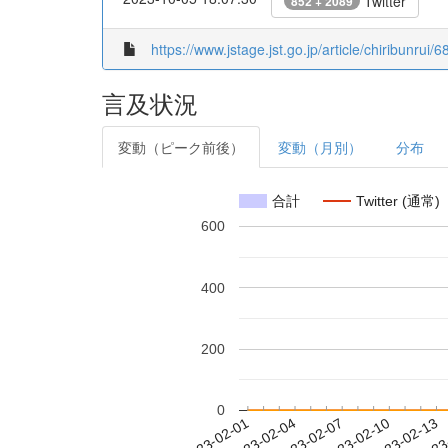
Twitter
852 + 2089
https://www.jstage.jst.go.jp/article/chiribunrui/
言及状況
変動（ピーク前後）
変動（月別）
分布
合計
Twitter (通常)
600
400
200
0
2023-02-07
2023-02-10
2023-02-13
2023
2023-02-01
2023-02-04