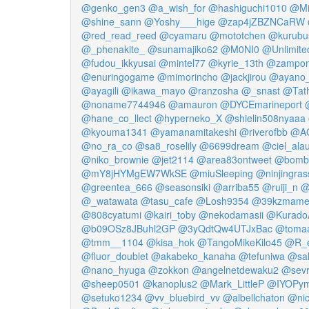
@genko_gen3
@a_wish_for
@hashiguchi1010
@Mi
@shine_sann
@Yoshy___hige
@zap4jZBZNCaRW
@red_read_reed
@cyamaru
@mototchen
@kurubu
@_phenakite_
@sunamajiko62
@M0NI0
@Unlimite
@fudou_ikkyusai
@mintel77
@kyrie_13th
@zampon
@enuringogame
@mimorincho
@jackjirou
@ayano_
@ayagili
@ikawa_mayo
@ranzosha
@_snast
@Tat
@noname7744946
@amauron
@DYCEmarineport
@hane_co_llect
@hyperneko_X
@shielin508nyaaa
@kyouma1341
@yamanamitakeshi
@riverofbb
@A
@no_ra_co
@sa8_roselily
@6699dream
@ciel_alau
@niko_brownie
@jet2114
@area83ontweet
@bomb
@mY8jHYMgEW7WkSE
@miuSleeping
@ninjingras
@greentea_666
@seasonsiki
@arriba55
@ruiji_n
@
@_watawata
@tasu_cafe
@Losh9354
@39kzmam
@808cyatumi
@kairi_toby
@nekodamasii
@Kurado
@b09OSz8JBuhl2GP
@3yQdtQw4UTJxBac
@toma
@tmm__1104
@kisa_hok
@TangoMikeKilo45
@R_e
@fluor_doublet
@akabeko_kanaha
@tefuniwa
@sak
@nano_hyuga
@zokkon
@angelnetdewaku2
@sev
@sheep0501
@kanoplus2
@Mark_LittleP
@IYOPy
@setuko1234
@vv_bluebird_vv
@albellchaton
@nic