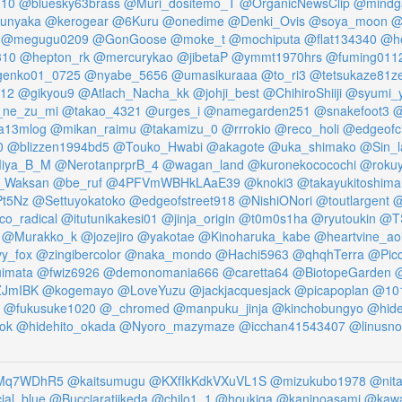
010
@bluesky63brass
@Muri_dositemo_T
@OrganicNewsClip
@mindg
unyaka
@kerogear
@6Kuru
@onedime
@Denki_Ovis
@soya_moon
@
@megugu0209
@GonGoose
@moke_t
@mochiputa
@flat134340
@ho
310
@hepton_rk
@mercurykao
@jibetaP
@ymmt1970hrs
@fuming011
enko01_0725
@nyabe_5656
@umasikuraaa
@to_ri3
@tetsukaze81z
12
@gikyou9
@Atlach_Nacha_kk
@johji_best
@ChihiroShiiji
@syumi_
ne_zu_mi
@takao_4321
@urges_i
@namegarden251
@snakefoot3
@
a13mlog
@mikan_raimu
@takamizu_0
@rrrokio
@reco_holi
@edgeofci
0
@blizzen1994bd5
@Touko_Hwabi
@akagote
@uka_shimako
@Sin_l
iya_B_M
@NerotanprprB_4
@wagan_land
@kuronekococochi
@roku
_Waksan
@be_ruf
@4PFVmWBHkLAaE39
@knoki3
@takayukitoshima
t5Nz
@Settuyokatoko
@edgeofstreet918
@NishiONori
@toutlargent
@
o_radical
@itutunikakesi01
@jinja_origin
@t0m0s1ha
@ryutoukin
@T
@Murakko_k
@jozejiro
@yakotae
@Kinoharuka_kabe
@heartvine_ao
y_fox
@zingibercolor
@naka_mondo
@Hachi5963
@qhqhTerra
@Picc
imata
@fwiz6926
@demonomania666
@caretta64
@BiotopeGarden
@
ZJmIBK
@kogemayo
@LoveYuzu
@jackjacquesjack
@picapoplan
@101
@fukusuke1020
@_chromed
@manpuku_jinja
@kinchobungyo
@hide
tok
@hidehito_okada
@Nyoro_mazymaze
@icchan41543407
@linusn
jMq7WDhR5
@kaitsumugu
@KXfIkKdkVXuVL1S
@mizukubo1978
@nit
cial_blue
@Bucciaratiikeda
@chilo1_1
@houkiga
@kaninoasami
@kaw