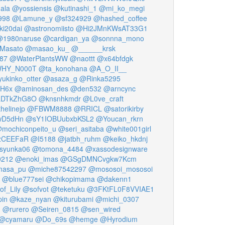
ala
@yossiensis
@kutinashi_1
@mi_ko_megi
998
@Lamune_y
@sf324929
@hashed_coffee
ki20dai
@astronomiisto
@Hi2JMnKWsAT33G1
@1980naruse
@cardigan_ya
@sonnna_mono
iMasato
@masao_ku_
@______krsk
87
@WaterPlantsWW
@naottt
@x64bfdgk
HY_N000T
@ta_konohana
@A_O_II__
ukinko_otter
@asaza_g
@Rinka5295
H6x
@aminosan_des
@den532
@arncync
LDTkZhG8O
@knsnhkmdr
@L0ve_craft
helinejp
@FBWM8888
@RRICL
@satorikirby
wD5dHn
@sY1IOBUubxbKSL2
@Youcan_rkrn
mochiconpeito_u
@seri_asitaba
@white001girl
CEEFaR
@I5188
@jatbh_ruhm
@keiko_hkdnj
syunka06
@tomona_4484
@xassodesignware
212
@enoki_imas
@GSgDMNCvgkw7Kcm
asa_pu
@miche87542297
@mososoi_mososoi
@blue777sei
@chikopimama
@dakenn1
f_Lily
@sofvot
@teketuku
@3FKtFL0F8VVIAE1
in
@kaze_nyan
@kiturubami
@michi_0307
1
@rurero
@Seiren_0815
@sen_wired
@cyamaru
@Do_69s
@hemge
@Hyrodium