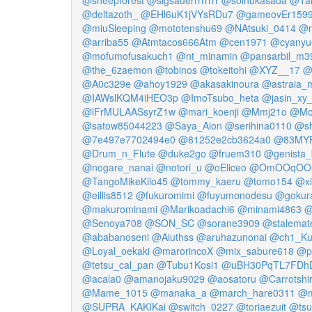
@deltazoth_
@EHl6uK1jVYsRDu7
@gameovEr159
@miuSleeping
@mototenshu69
@NAtsuki_0414
@n
@arriba55
@Atmtacos666Atm
@cen1971
@cyanyu
@mofumofusakuch1
@nt_minamin
@pansarbil_m3
@the_6zaemon
@tobinos
@tokeitohi
@XYZ__17
@
@A0c329e
@ahoy1929
@akasakinoura
@astraia
@IAWslKQM4iHEO3p
@ImoTsubo_heta
@jasin_xy
@lFrMULAASsyrZ1w
@mari_koenji
@Mmj21o
@Mo
@satow85044223
@Saya_Aion
@serihina0110
@sh
@7e497e7702494e0
@81252e2cb3624a0
@83MYP
@Drum_n_Flute
@duke2go
@fruem310
@genista
@nogare_nanai
@notori_u
@oEliceo
@OmOOqOO
@TangoMikeKilo45
@tommy_kaeru
@tomo154
@xi
@eillis8512
@fukuromimi
@fuyumonodesu
@gokur
@makurominami
@Marikoadachi6
@minami4863
@
@Senoya708
@SON_SC
@sorane3909
@stalemat
@ababanoseni
@Aiuthss
@aruhazunonai
@ch1_Ku
@Loyal_oekaki
@marorincoX
@mix_sabure618
@p
@tetsu_cal_pan
@Tubu1Kosi1
@uBH30PqTL7FDh
@acala0
@amanojaku9029
@aosatoru
@Carrotshir
@Mame_1015
@manaka_a
@march_hare0311
@m
@SUPRA_KAKIKai
@switch_0227
@toriaezuit
@ts