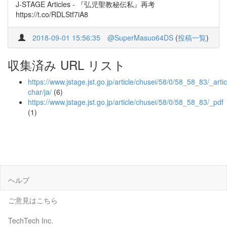
J-STAGE Articles - 『弘児聖教秘伝私』再考
https://t.co/RDLStf7iA8
2018-09-01 15:56:35
@SuperMasuo64DS
(
投稿一覧
)
収集済み URL リスト
https://www.jstage.jst.go.jp/article/chusei/58/0/58_58_83/_artic
char/ja/
(6)
https://www.jstage.jst.go.jp/article/chusei/58/0/58_58_83/_pdf
(1)
ヘルプ
ご意見はこちら
TechTech Inc.