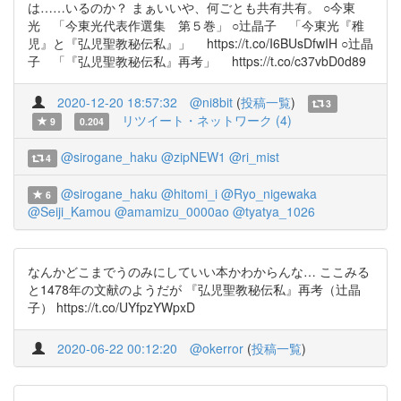
は……いるのか？ まぁいいや、何ごとも共有共有。 ○今東
光 「今東光代表作選集 第５巻」 ○辻晶子 「今東光『稚
児』と『弘児聖教秘伝私』」 https://t.co/I6BUsDfwIH ○辻晶
子 「『弘児聖教秘伝私』再考」 https://t.co/c37vbD0d89
2020-12-20 18:57:32
@ni8bit
(
投稿一覧
)
3
リツイート・ネットワーク (4)
9
0.204
@sirogane_haku
@zipNEW1
@ri_mist
4
@sirogane_haku
@hitomi_i
@Ryo_nigewaka
6
@Seiji_Kamou
@amamizu_0000ao
@tyatya_1026
なんかどこまでうのみにしていい本かわからんな… ここみる
と1478年の文献のようだが 『弘児聖教秘伝私』再考（辻晶
子） https://t.co/UYfpzYWpxD
2020-06-22 00:12:20
@okerror
(
投稿一覧
)