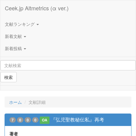
Ceek.jp Altmetrics (α ver.)
文献ランキング
新着文献
新着投稿
検索
ホーム
文献詳細
『弘児聖教秘伝私』再考
7
0
0
0
OA
著者