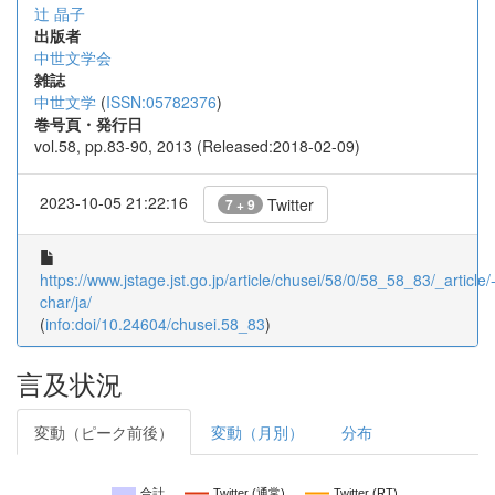
辻 晶子
出版者
中世文学会
雑誌
中世文学
(
ISSN:05782376
)
巻号頁・発行日
vol.58, pp.83-90, 2013 (Released:2018-02-09)
2023-10-05 21:22:16
Twitter
7 + 9
https://www.jstage.jst.go.jp/article/chusei/58/0/58_58_83/_article/
char/ja/
(
info:doi/10.24604/chusei.58_83
)
言及状況
変動（ピーク前後）
変動（月別）
分布
合計
Twitter (通常)
Twitter (RT)