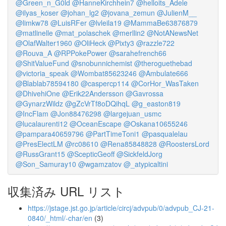
@Green_n_G0ld
@HanneKirchhein7
@helloits_Adele
@ilyas_koser
@johan_lg2
@jovana_zemun
@JulienM__
@limkw78
@LuisRFer
@lvleila19
@MammaBe63876879
@matlinelle
@mat_polaschek
@merllin2
@NotANewsNet
@OlafWalter1960
@OliHeck
@Pixty3
@razzle722
@Rouva_A
@RPPokePower
@sarahefrench66
@ShitValueFund
@snobunnichemist
@theroguethebad
@victoria_speak
@Wombat85623246
@Ambulate666
@Blablab78594180
@caspercp114
@CorHor_WasTaken
@DhivehiOne
@Erik22Andersson
@Gavrossa
@GynarzWildz
@gZcVrTf8oDQihqL
@g_easton819
@IncFlam
@Jon88476298
@largejuan_usmc
@lucalaurenti12
@OceanEscape
@Oskana10655246
@pampara40659796
@PartTimeToni1
@pasqualelau
@PresElectLM
@rc08610
@Rena85848828
@RoostersLord
@RussGrant15
@ScepticGeoff
@SickfeldJorg
@Son_Samuray10
@wgamzatov
@_atypicaltini
収集済み URL リスト
https://jstage.jst.go.jp/article/circj/advpub/0/advpub_CJ-21-
0840/_html/-char/en
(3)