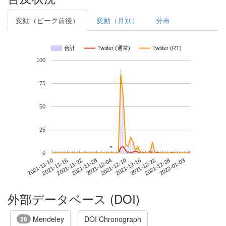
変動（ピーク前後）
変動（月別）
分布
合計
Twitter (通常)
Twitter (RT)
100
75
50
25
*
*
0
2021-12-28
2021-11-10
2021-11-28
2021-12-16
2022-01-03
2021-11-16
2021-12-04
2021-12-22
2021-11-22
2021-12-10
外部データベース (DOI)
Mendeley
DOI Chronograph
26