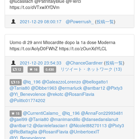
@lucasllach @PatriItalyBlue @Flerci
https://t.co/dVTxwXYDVm
2021-12-29 08:00:17
@Powerrush_
(
投稿一覧
)
Uomo di 29 anni Miocardite dopo la 1a dose Moderna
https://t.co/AoIyD0FWhZ https://t.co/zOunXdYLCL
2021-12-20 23:54:33
@ChanceGardiner
(
投稿一覧
)
リツイート・ネットワーク (13)
12
16
0.430
@iq_196
@GaleazzoLorenzo
@bellogatto1
13
@Tania80
@Dibbe1963
@ermarluck
@antbar12
@Pixty3
@Yi_Benevolence
@rekotc
@RosaniFlavia
@Politic01774202
@CurrentiCalamo_
@iq_196
@AnnaFon22993481
15
@gael99
@Tania80
@manimandillo
@dansedanslanuit
@antbar12
@danielefascian1
@Nicolet88270113
@Pixty3
@RicBattaglia
@RosaniFlavia
@UmbertoexIT
@Yi_Benevolence