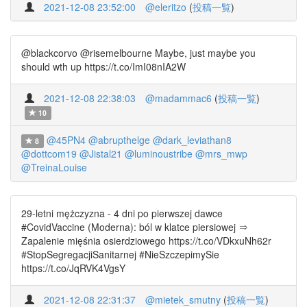
2021-12-08 23:52:00
@eleritzo
(
投稿一覧
)
@blackcorvo @risemelbourne Maybe, just maybe you
should wth up https://t.co/ImI08nIA2W
2021-12-08 22:38:03
@madammac6
(
投稿一覧
)
10
@45PN4
@abrupthelge
@dark_leviathan8
8
@dottcom19
@Jistal21
@luminoustribe
@mrs_mwp
@TreinaLouise
29-letni mężczyzna - 4 dni po pierwszej dawce
#CovidVaccine (Moderna): ból w klatce piersiowej ⇒
Zapalenie mięśnia osierdziowego https://t.co/VDkxuNh62r
#StopSegregacjiSanitarnej #NieSzczepimySie
https://t.co/JqRVK4VgsY
2021-12-08 22:31:37
@mietek_smutny
(
投稿一覧
)