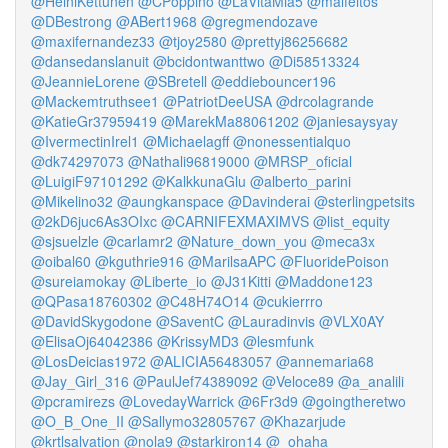
@HeiniKettunen
@CPoppino
@LaVitaMia5
@malfeitos
@DBestrong
@ABert1968
@gregmendozave
@maxifernandez33
@tjoy2580
@prettyj86256682
@dansedanslanuit
@bcidontwanttwo
@Di58513324
@JeannieLorene
@SBretell
@eddiebouncer196
@Mackemtruthsee1
@PatriotDeeUSA
@drcolagrande
@KatieGr37959419
@MarekMa88061202
@janiesaysyay
@IvermectinIrel1
@Michaelagff
@nonessentialquo
@dk74297073
@Nathali96819000
@MRSP_oficial
@LuigiF97101292
@KalkkunaGlu
@alberto_parini
@Mikelino32
@aungkanspace
@Davinderai
@sterlingpetsits
@2kD6juc6As3OIxc
@CARNIFEXMAXIMVS
@list_equity
@sjsuelzle
@carlamr2
@Nature_down_you
@meca3x
@oibal60
@kguthrie916
@MarilsaAPC
@FluoridePoison
@sureiamokay
@Liberte_io
@J31Kitti
@Maddone123
@QPasa18760302
@C48H74O14
@cukierrro
@DavidSkygodone
@SaventC
@Lauradinvis
@VLX0AY
@ElisaOj64042386
@KrissyMD3
@lesmfunk
@LosDeicias1972
@ALICIA56483057
@annemaria68
@Jay_Girl_316
@PaulJef74389092
@Veloce89
@a_analili
@pcramirezs
@LovedayWarrick
@6Fr3d9
@goingtheretwo
@O_B_One_II
@Sallymo32805767
@Khazarjude
@krtlsalvation
@nola9
@starkiron14
@_ohaha_