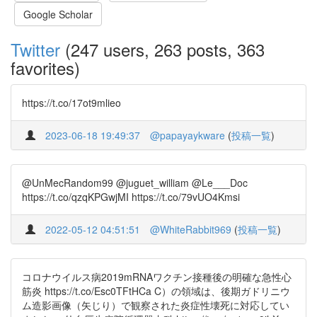
Google Scholar
Twitter
(247 users, 263 posts, 363
favorites)
https://t.co/17ot9mlieo
2023-06-18 19:49:37
@papayaykware
(
投稿一覧
)
@UnMecRandom99 @juguet_william @Le___Doc
https://t.co/qzqKPGwjMI https://t.co/79vUO4Kmsi
2022-05-12 04:51:51
@WhiteRabbit969
(
投稿一覧
)
コロナウイルス病2019mRNAワクチン接種後の明確な急性心
筋炎 https://t.co/Esc0TFtHCa C）の領域は、後期ガドリニウ
ム造影画像（矢じり）で観察された炎症性壊死に対応してい