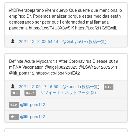
@DRverabejarano @enriquevp Que suerte que menciona lo
empírico Dr. Podemos analizar porque estas medidas están
demostrando ser peor que l enfermedad mal llamada
pandemia https://t.co/F4U8X3wSiK https://t.co/2t1G5EwtlL
2021-12-10 02:54:14
@GabytaGE
(
投稿一覧
)
Definite Acute Myocarditis After Coronavirus Disease 2019
mRNA Vaccination @nigelj08223325 @LSW12612672511
@lili_pom112 https://t.co/I5q4Np4EA2
2021-12-09 17:16:50
@kunc_t
(
投稿一覧
)
2
リツイート・ネットワーク (2)
2
0.707
@lili_pom112
2
@lili_pom112
1