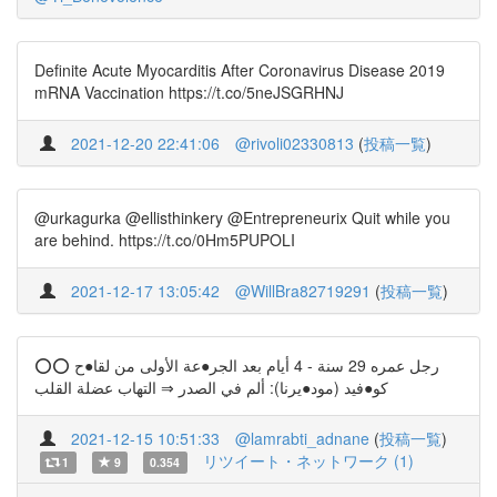
Definite Acute Myocarditis After Coronavirus Disease 2019
mRNA Vaccination https://t.co/5neJSGRHNJ
2021-12-20 22:41:06
@rivoli02330813
(
投稿一覧
)
@urkagurka @ellisthinkery @Entrepreneurix Quit while you
are behind. https://t.co/0Hm5PUPOLI
2021-12-17 13:05:42
@WillBra82719291
(
投稿一覧
)
⭕️⭕️ رجل عمره 29 سنة - 4 أيام بعد الجر●عة الأولى من لقا●ح
كو●فيد (مود●يرنا): ألم في الصدر ⇒ التهاب عضلة القلب
2021-12-15 10:51:33
@lamrabti_adnane
(
投稿一覧
)
リツイート・ネットワーク (1)
1
9
0.354