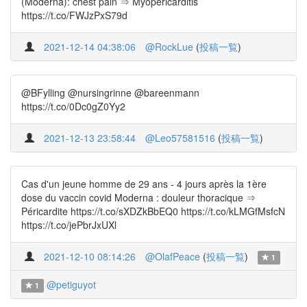
(Moderna): chest pain ⇒ Myopericarditis
https://t.co/FWJzPxS79d
2021-12-14 04:38:06
@RockLue
(
投稿一覧
)
@BFylling @nursingrinne @bareenmann
https://t.co/0Dc0gZ0Yy2
2021-12-13 23:58:44
@Leo57581516
(
投稿一覧
)
Cas d'un jeune homme de 29 ans - 4 jours après la 1ère
dose du vaccin covid Moderna : douleur thoracique ⇒
Péricardite https://t.co/sXDZkBbEQ0 https://t.co/kLMGfMsfcN
https://t.co/jePbrJxUXl
2021-12-10 08:14:26
@OlafPeace
(
投稿一覧
)
1
@petiguyot
1