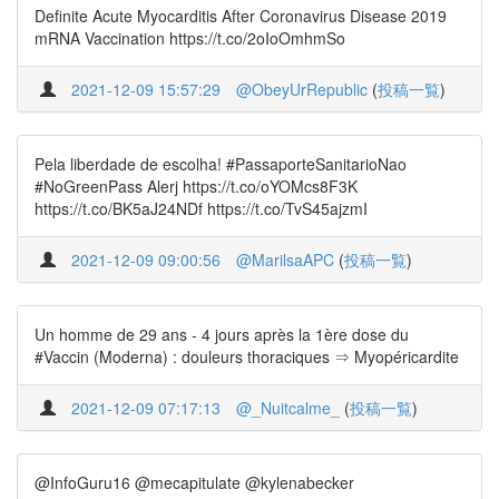
Definite Acute Myocarditis After Coronavirus Disease 2019
mRNA Vaccination https://t.co/2oIoOmhmSo
2021-12-09 15:57:29
@ObeyUrRepublic
(
投稿一覧
)
Pela liberdade de escolha! #PassaporteSanitarioNao
#NoGreenPass Alerj https://t.co/oYOMcs8F3K
https://t.co/BK5aJ24NDf https://t.co/TvS45ajzmI
2021-12-09 09:00:56
@MarilsaAPC
(
投稿一覧
)
Un homme de 29 ans - 4 jours après la 1ère dose du
#Vaccin (Moderna) : douleurs thoraciques ⇒ Myopéricardite
2021-12-09 07:17:13
@_Nuitcalme_
(
投稿一覧
)
@InfoGuru16 @mecapitulate @kylenabecker