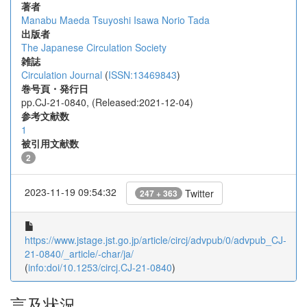
著者
Manabu Maeda
Tsuyoshi Isawa
Norio Tada
出版者
The Japanese Circulation Society
雑誌
Circulation Journal
(
ISSN:13469843
)
巻号頁・発行日
pp.CJ-21-0840, (Released:2021-12-04)
参考文献数
1
被引用文献数
2
2023-11-19 09:54:32
Twitter
247 + 363
https://www.jstage.jst.go.jp/article/circj/advpub/0/advpub_CJ-
21-0840/_article/-char/ja/
(
info:doi/10.1253/circj.CJ-21-0840
)
言及状況