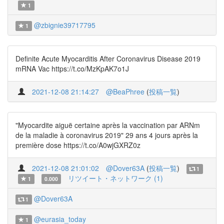
1
@zbignie39717795
1
Definite Acute Myocarditis After Coronavirus Disease 2019
mRNA Vac https://t.co/MzKpAK7o1J
2021-12-08 21:14:27
@BeaPhree
(
投稿一覧
)
"Myocardite aiguë certaine après la vaccination par ARNm
de la maladie à coronavirus 2019" 29 ans 4 jours après la
première dose https://t.co/A0wjGXRZ0z
2021-12-08 21:01:02
@Dover63A
(
投稿一覧
)
1
リツイート・ネットワーク (1)
1
0.000
@Dover63A
1
@eurasia_today
1