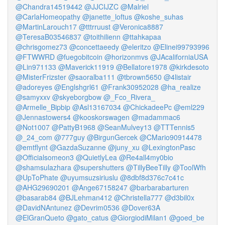
@Chandra14519442
@JJCIJZC
@Malriel
@CarlaHomeopathy
@janette_loftus
@koshe_suhas
@MartinLarouch17
@tttrruust
@Veronica8887
@TeresaB03546837
@toithilienn
@ttahkapaa
@chrisgomez73
@concettaeedy
@eleritzo
@Elinei99793996
@FTWWRD
@fuegobitcoin
@horizonmvs
@JAcaliforniaUSA
@Lin971133
@Maverick11919
@Bellatore1978
@kirkdesoto
@MisterFrizster
@saoralba111
@tbrown5650
@4listair
@adoreyes
@Englshgrl61
@Frank30952028
@ha_realize
@samyxxv
@skyeborgbow
@_Fco_Rivera_
@Armelle_Bipbip
@Asl13167034
@ChickadeePc
@eml229
@Jennastowers4
@kooskorswagen
@madammac6
@Not1007
@PattyB1968
@SeanMulvey13
@TTTennis5
@_24_com
@777guy
@BirgunGercek
@CMario90914478
@emtflynt
@GazdaSuzanne
@juny_xu
@LexingtonPasc
@Officialsomeon3
@QuietlyLea
@Re4all4my0bio
@shamsulazhara
@supershutters
@TillyBeeTilly
@ToolWfh
@UpToPhate
@uyumsuzsiriuslu
@8dbf8d376c7c41c
@AHG29690201
@Ange67158247
@barbarabarturen
@basarab84
@BJLehman412
@Christella777
@d3bil0x
@DavidNAntunez
@Devrim0536
@Dover63A
@ElGranQueto
@gato_catus
@GiorgiodiMilan1
@goed_be