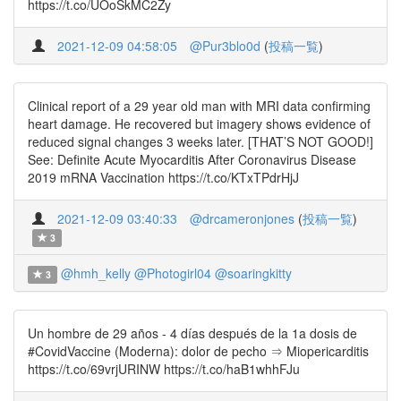
https://t.co/UOoSkMC2Zy
2021-12-09 04:58:05
@Pur3blo0d
(
投稿一覧
)
Clinical report of a 29 year old man with MRI data confirming
heart damage. He recovered but imagery shows evidence of
reduced signal changes 3 weeks later. [THAT’S NOT GOOD!]
See: Definite Acute Myocarditis After Coronavirus Disease
2019 mRNA Vaccination https://t.co/KTxTPdrHjJ
2021-12-09 03:40:33
@drcameronjones
(
投稿一覧
)
3
@hmh_kelly
@Photogirl04
@soaringkitty
3
Un hombre de 29 años - 4 días después de la 1a dosis de
#CovidVaccine (Moderna): dolor de pecho ⇒ Miopericarditis
https://t.co/69vrjURINW https://t.co/haB1whhFJu