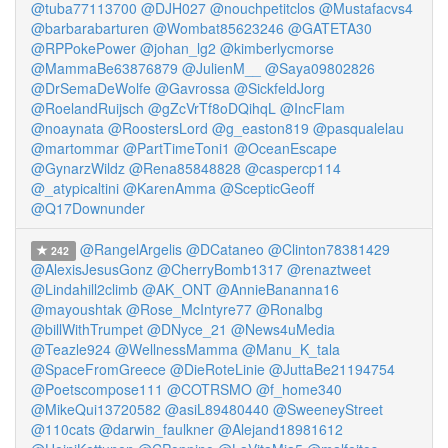
@tuba77113700
@DJH027
@nouchpetitclos
@Mustafacvs4
@barbarabarturen
@Wombat85623246
@GATETA30
@RPPokePower
@johan_lg2
@kimberlycmorse
@MammaBe63876879
@JulienM__
@Saya09802826
@DrSemaDeWolfe
@Gavrossa
@SickfeldJorg
@RoelandRuijsch
@gZcVrTf8oDQihqL
@IncFlam
@noaynata
@RoostersLord
@g_easton819
@pasqualelau
@martommar
@PartTimeToni1
@OceanEscape
@GynarzWildz
@Rena85848828
@caspercp114
@_atypicaltini
@KarenAmma
@ScepticGeoff
@Q17Downunder
@RangelArgelis
@DCataneo
@Clinton78381429
242
@AlexisJesusGonz
@CherryBomb1317
@renaztweet
@Lindahill2climb
@AK_ONT
@AnnieBananna16
@mayoushtak
@Rose_McIntyre77
@Ronalbg
@billWithTrumpet
@DNyce_21
@News4uMedia
@Teazle924
@WellnessMamma
@Manu_K_tala
@SpaceFromGreece
@DieRoteLinie
@JuttaBe21194754
@Poetscompose111
@COTRSMO
@f_home340
@MikeQui13720582
@asiL89480440
@SweeneyStreet
@110cats
@darwin_faulkner
@Alejand18981612