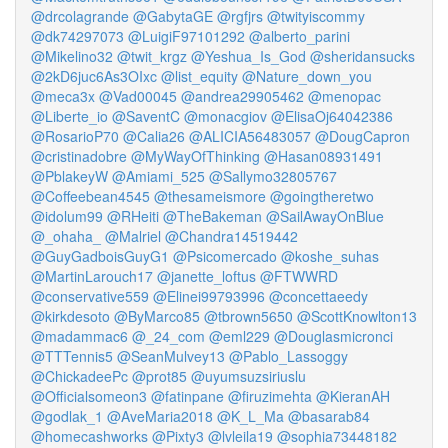
@drcolagrande
@GabytaGE
@rgfjrs
@twityiscommy
@dk74297073
@LuigiF97101292
@alberto_parini
@Mikelino32
@twit_krgz
@Yeshua_Is_God
@sheridansucks
@2kD6juc6As3OIxc
@list_equity
@Nature_down_you
@meca3x
@Vad00045
@andrea29905462
@menopac
@Liberte_io
@SaventC
@monacgiov
@ElisaOj64042386
@RosarioP70
@Calia26
@ALICIA56483057
@DougCapron
@cristinadobre
@MyWayOfThinking
@Hasan08931491
@PblakeyW
@Amiami_525
@Sallymo32805767
@Coffeebean4545
@thesameismore
@goingtheretwo
@idolum99
@RHeiti
@TheBakeman
@SailAwayOnBlue
@_ohaha_
@Malriel
@Chandra14519442
@GuyGadboisGuyG1
@Psicomercado
@koshe_suhas
@MartinLarouch17
@janette_loftus
@FTWWRD
@conservative559
@Elinei99793996
@concettaeedy
@kirkdesoto
@ByMarco85
@tbrown5650
@ScottKnowlton13
@madammac6
@_24_com
@eml229
@Douglasmicronci
@TTTennis5
@SeanMulvey13
@Pablo_Lassoggy
@ChickadeePc
@prot85
@uyumsuzsiriuslu
@Officialsomeon3
@fatinpane
@firuzimehta
@KieranAH
@godlak_1
@AveMaria2018
@K_L_Ma
@basarab84
@homecashworks
@Pixty3
@lvleila19
@sophia73448182