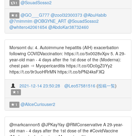
@SouadSosso2
1
@GO___G777
@zool32300373
@AbuHabib
8
@7mimmim
@OBGYNE_ART
@SouadSosso2
@whitero42061654
@AbdoKar38732460
Morsomt du: 4. Autoimmune hepatitis (AIH) exacerbation
following COVIDVaccination: https://t.co/5x0028vXpv 5. A 29-
year-old man - 4 days after the 1st dose of the (Moderna):
chest pain ⇒ Myopericarditis https://t.co/0Dc0gZ0Yy2
https://t.co/9r3uoHRrMN https://t.co/bPN24ksFXQ
2021-12-14 23:50:28
@Leo57581516
(
投稿一覧
)
1
@AliceCuriouser2
1
@markcannon5 @JPKayYay @RMConservative A 29-year-
old man - 4 days after the 1st dose of the #CovidVaccine