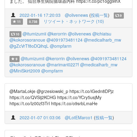
ました。 仙台厚生病院循環器内科 https://t.co/pc1ogg9ihX
2022-01-16 17:20:03
@olivenews
(
投稿一覧
)
9
リツイート・ネットワーク (10)
11
0.738
@itumizumii
@kerorrin
@olivenews
@ichiatsu
10
@kokorosoranoue
@4091973481124
@medicalharb_mw
@gZcVrTf8oDQihqL
@ompfarm
@itumizumii
@kerorrin
@olivenews
@4091973481124
9
@kokorosoranoue
@marimari0227f
@medicalharb_mw
@MiniSkirt2009
@ompfarm
@MartaLokje @grzesiowski_p https://t.co/iGedn8DPjz
https://t.co/QVSij2KCHG https://t.co/YCry5usjMy
https://t.co/lz00zf3TrI https://t.co/o9srbLmaHe
2022-01-07 01:03:06
@LotEMarco1
(
投稿一覧
)