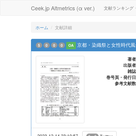
Ceek.jp Altmetrics (α ver.)
文献ランキング
ホーム
文献詳細
京都・染織祭と女性時代風
5
0
0
0
OA
著者
出版者
雑誌
巻号頁・発行日
参考文献数
2023-12-14 23:10:57