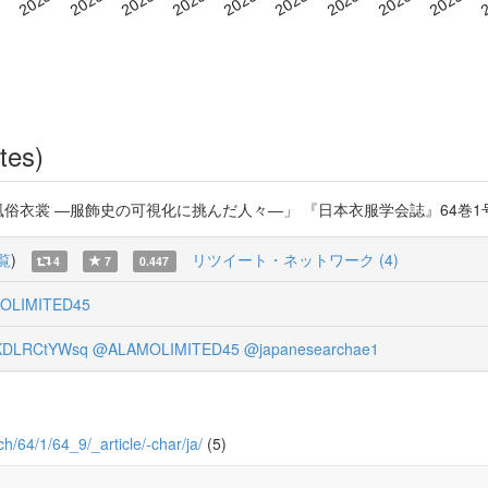
tes)
―服飾史の可視化に挑んだ人々―」 『日本衣服学会誌』64巻1号 (2020) htt
覧
)
リツイート・ネットワーク (4)
4
7
0.447
OLIMITED45
DLRCtYWsq
@ALAMOLIMITED45
@japanesearchae1
ch/64/1/64_9/_article/-char/ja/
(5)