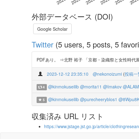
外部データベース (DOI)
Google Scholar
Twitter
(5 users, 5 posts, 5 favori
PDFあり。 ⇒北野 裕子 「京都・染織祭と女性時代風俗衣裳 
2023-12-12 23:35:10
@nekonoizumi
(
投稿一
@kinmokuseilib
@morita11
@Imakov
@ALAM
4
@kinmokuseilib
@purecheeryblos1
@8Wpu8K
5
収集済み URL リスト
https://www.jstage.jst.go.jp/article/clothingresear