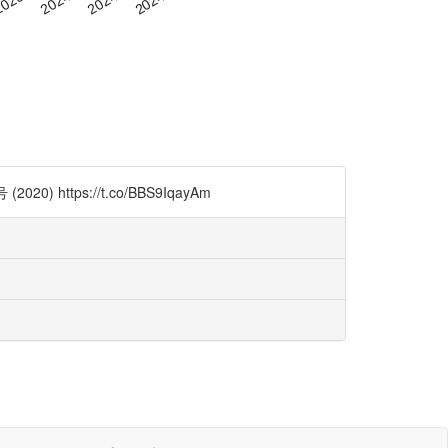
ps://t.co/BBS9IqayAm