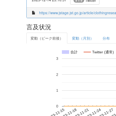
Twitter
5 + 5
https://www.jstage.jst.go.jp/article/clothingrese
言及状況
変動（ピーク前後）
変動（月別）
分布
合計
Twitter (通常)
3
2
1
0
2023-11-21
2023-11-24
2023-11-27
2023
2023-11-15
2023-11-18