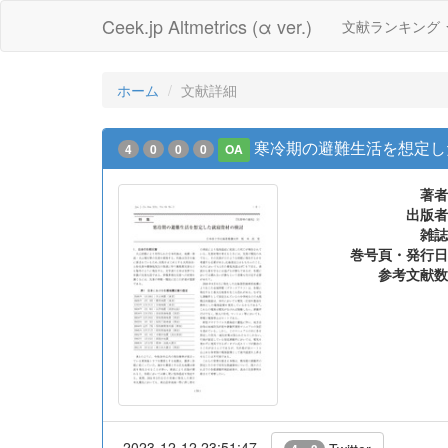
Ceek.jp Altmetrics (α ver.)
文献ランキング
ホーム
文献詳細
寒冷期の避難生活を想定し
4
0
0
0
OA
著者
出版者
雑誌
巻号頁・発行日
参考文献数
2023-12-12 23:51:47