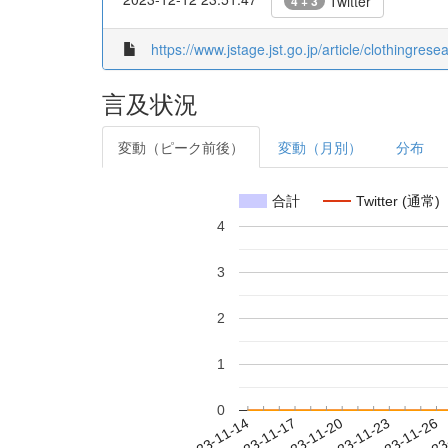
Twitter
4 + 3
https://www.jstage.jst.go.jp/article/clothingrese
言及状況
変動（ピーク前後）
変動（月別）
分布
合計
Twitter (通常)
4
3
2
1
0
2023-11-20
2023-11-23
2023-11-26
2023
2023-11-14
2023-11-17