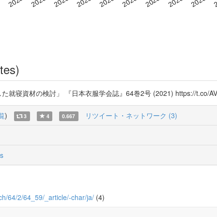
tes)
材の検討」 『日本衣服学会誌』64巻2号 (2021) https://t.co/AVE
覧
)
リツイート・ネットワーク (3)
3
4
0.667
s
rch/64/2/64_59/_article/-char/ja/
(4)