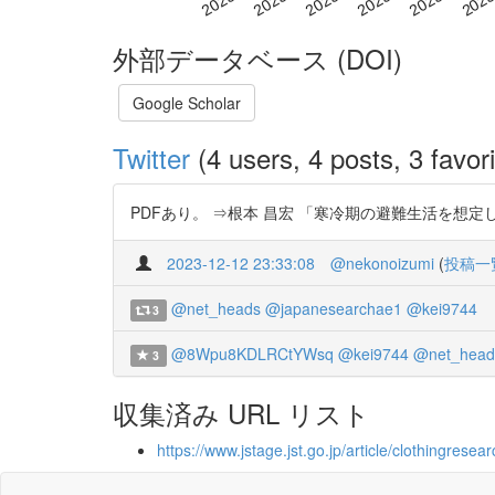
外部データベース (DOI)
Google Scholar
Twitter
(4 users, 4 posts, 3 favori
PDFあり。 ⇒根本 昌宏 「寒冷期の避難生活を想定した就寝資
2023-12-12 23:33:08
@nekonoizumi
(
投稿一
@net_heads
@japanesearchae1
@kei9744
3
@8Wpu8KDLRCtYWsq
@kei9744
@net_head
3
収集済み URL リスト
https://www.jstage.jst.go.jp/article/clothingresea