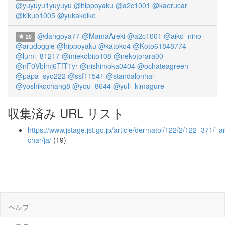
@yuyuyu1yuyuyu
@hippoyaku
@a2c1001
@kaerucar
@kikuo1005
@yukakoike
@dangoya77
@MamaAreki
@a2c1001
@aiko_nino_
20
@arudoggie
@hippoyaku
@katoko4
@Koto61848774
@lumi_81217
@miekobito108
@nekotorara00
@nF0Vblmj6TfT1yr
@nishimoka0404
@ochateagreen
@papa_syo222
@ssf11541
@standalonhal
@yoshikochang8
@you_8644
@yuli_kimagure
収集済み URL リスト
https://www.jstage.jst.go.jp/article/dermatol/122/2/122_371/_art
char/ja/
(19)
ヘルプ