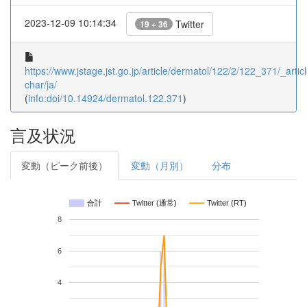
2023-12-09 10:14:34
Twitter
19 + 36
https://www.jstage.jst.go.jp/article/dermatol/122/2/122_371/_articl
char/ja/
(
info:doi/10.14924/dermatol.122.371
)
言及状況
変動（ピーク前後）
変動（月別）
分布
合計
Twitter (通常)
Twitter (RT)
8
6
4