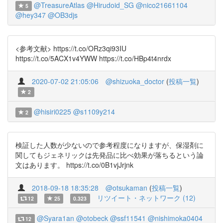
@TreasureAtlas
@Hirudoid_SG
@nico21661104
5
@hey347
@OB3djs
<参考文献> https://t.co/ORz3qi93IU
https://t.co/5ACX1v4YWW https://t.co/HBp4t4nrdx
2020-07-02 21:05:06
@shizuoka_doctor
(
投稿一覧
)
2
@hisiri0225
@s1109y214
2
検証した人数が少ないので参考程度になりますが、保湿剤に
関してもジェネリックは先発品に比べ効果が落ちるという論
文はあります。 https://t.co/0B1vjJrjnk
2018-09-18 18:35:28
@otsukaman
(
投稿一覧
)
リツイート・ネットワーク (12)
12
25
0.323
@Syara1an
@otobeck
@ssf11541
@nishimoka0404
12