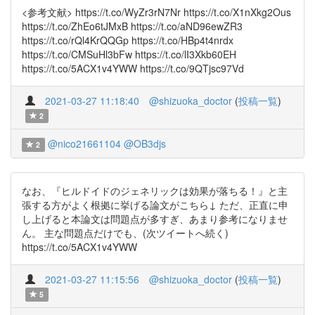
<参考文献> https://t.co/WyZr3rN7Nr https://t.co/X1nXkg2Ous
https://t.co/ZhEo6tJMxB https://t.co/aND96ewZR3
https://t.co/rQl4KrQQGp https://t.co/HBp4t4nrdx
https://t.co/CMSuHl3bFw https://t.co/lI3Xkb60EH
https://t.co/5ACX1v4YWW https://t.co/9QTjsc97Vd
2021-03-27 11:18:40
@shizuoka_doctor
(
投稿一覧
)
2
@nico21661104
@OB3djs
2
なお、『ヒルドイドのジェネリックは効果が落ちる！』と主
張する方がよく根拠に挙げる論文がこちら↓ ただ、正直に申
し上げると本論文は問題点が多すぎ、あまり参考になりませ
ん。 主な問題点だけでも、(次ツイートへ続く)
https://t.co/5ACX1v4YWW
2021-03-27 11:15:56
@shizuoka_doctor
(
投稿一覧
)
5