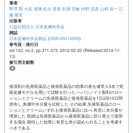
著者
野澤 茜
大谷 道輝
松元 美香
杉浦 宗敏
内野 克喜
山村 喜一
江
藤 隆史
出版者
公益社団法人 日本皮膚科学会
雑誌
日本皮膚科学会雑誌
(
ISSN:0021499X
)
巻号頁・発行日
vol.122, no.2, pp.371-373, 2012-02-20 (Released:2014-11-
13)
被引用文献数
1
保湿剤の先発医薬品と後発医薬品の効果の差を健常人5名で乾
燥皮膚モデルを用いて試験を行った.ヘパリノイド製剤のロー
ションとクリームの先発医薬品と後発医薬品を1日2回10日間
塗布し,角層中水分量を比較した.その結果,先発医薬品のロー
ションとクリームいずれも後発医薬品に比べ,有意に水分量が
増加した.医師は先発医薬品から後発医薬品に切り替えて使用
する場合,期待した効果に有意な差が認められることを考慮す
べきである.