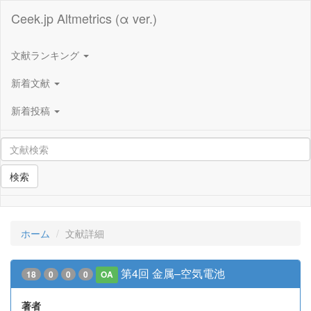
Ceek.jp Altmetrics (α ver.)
文献ランキング
新着文献
新着投稿
検索
ホーム
文献詳細
第4回 金属–空気電池
18
0
0
0
OA
著者