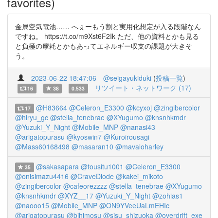
favorites)
金属空気電池…… へぇーもう割と実用化想定が入る段階なん
ですね。 https://t.co/m9Xst6F2Ik ただ、他の資料とかも見る
と負極の摩耗とかもあってエネルギー収支の課題が大きそ
う。
2023-06-22 18:47:06
@seigayukiduki
(
投稿一覧
)
リツイート・ネットワーク (17)
16
38
0.533
@H83664
@Celeron_E3300
@kcyxoj
@zingibercolor
17
@hiryu_gc
@stella_tenebrae
@XYugumo
@knsnhkmdr
@Yuzuki_Y_Night
@Mobile_MNP
@nanasi43
@arigatopurasu
@kyoswin7
@Kuroirousagi
@Mass60168498
@masaran10
@mavaloharley
@sakasapara
@tousitu1001
@Celeron_E3300
35
@onisimazu4416
@CraveDiode
@kakei_mikoto
@zingibercolor
@cafeorezzzz
@stella_tenebrae
@XYugumo
@knsnhkmdr
@XYZ__17
@Yuzuki_Y_Night
@zohias1
@naooo15
@Mobile_MNP
@ON9YVeeUaLmEHIc
@arigatopurasu
@bihimosu
@sisu_shizuoka
@overdrift_exe