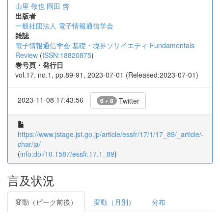
山里 敬也
岡田 啓
出版者
一般社団法人 電子情報通信学会
雑誌
電子情報通信学会 基礎・境界ソサイエティ Fundamentals
Review
(
ISSN:18820875
)
巻号頁・発行日
vol.17, no.1, pp.89-91, 2023-07-01 (Released:2023-07-01)
2023-11-08 17:43:56
Twitter
6 + 8
https://www.jstage.jst.go.jp/article/essfr/17/1/17_89/_article/-
char/ja/
(
info:doi/10.1587/essfr.17.1_89
)
言及状況
変動（ピーク前後）
変動（月別）
分布