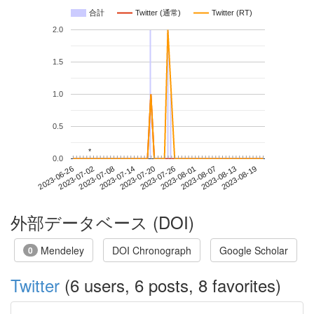
合計
Twitter (通常)
Twitter (RT)
2.0
1.5
1.0
0.5
*
*
0.0
2023-08-13
2023-06-26
2023-07-14
2023-08-01
2023-08-19
2023-07-02
2023-07-20
2023-08-07
2023-07-08
2023-07-26
外部データベース (DOI)
Mendeley
DOI Chronograph
Google Scholar
0
Twitter
(6 users, 6 posts, 8 favorites)