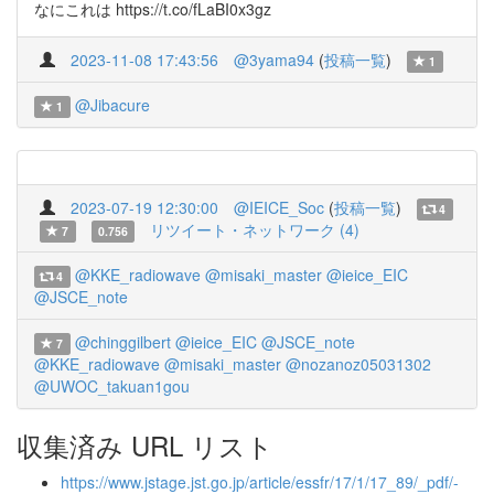
なにこれは https://t.co/fLaBI0x3gz
2023-11-08 17:43:56
@3yama94
(
投稿一覧
)
1
@Jibacure
1
2023-07-19 12:30:00
@IEICE_Soc
(
投稿一覧
)
4
リツイート・ネットワーク (4)
7
0.756
@KKE_radiowave
@misaki_master
@ieice_EIC
4
@JSCE_note
@chinggilbert
@ieice_EIC
@JSCE_note
7
@KKE_radiowave
@misaki_master
@nozanoz05031302
@UWOC_takuan1gou
収集済み URL リスト
https://www.jstage.jst.go.jp/article/essfr/17/1/17_89/_pdf/-