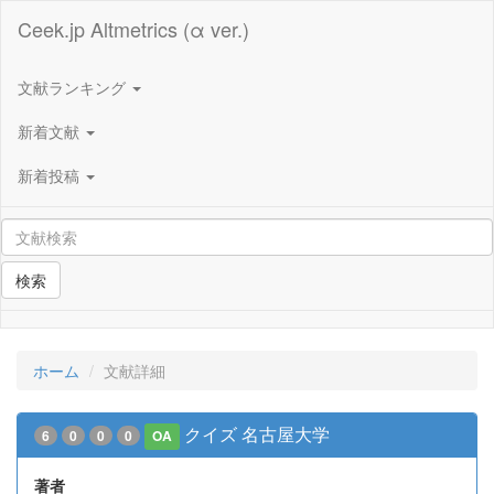
Ceek.jp Altmetrics (α ver.)
文献ランキング
新着文献
新着投稿
検索
ホーム
文献詳細
クイズ 名古屋大学
6
0
0
0
OA
著者