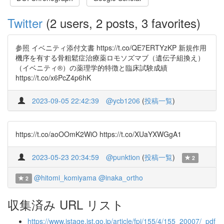
Twitter
(2 users, 2 posts, 3 favorites)
参照 イベニティ添付文書 https://t.co/QE7ERTYzKP 新規作用
機序を有する骨粗鬆症治療薬ロモソズマブ（遺伝子組換え）
（イベニティ®）の薬理学的特徴と臨床試験成績
https://t.co/x6PcZ4p6hK
2023-09-05 22:42:39
@ycb1206
(
投稿一覧
)
https://t.co/aoOOmK2WiO https://t.co/XUaYXWGgA1
2023-05-23 20:34:59
@punktion
(
投稿一覧
)
2
@hitomi_komiyama
@inaka_ortho
2
収集済み URL リスト
https://www.jstage.jst.go.jp/article/fpj/155/4/155_20007/_pdf