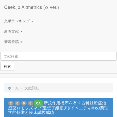
Ceek.jp Altmetrics (α ver.)
文献ランキング
新着文献
新着投稿
検索
ホーム
文献詳細
新規作用機序を有する骨粗鬆症治
2
0
0
0
OA
療薬ロモソズマブ(遺伝子組換え)(イベニティ®)の薬理
学的特徴と臨床試験成績