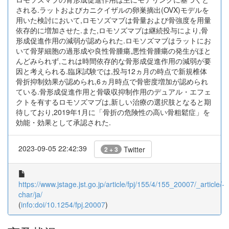
される.ラットおよびカニクイザルの卵巣摘出(OVX)モデルを
用いた検討において,ロモソズマブは骨量および骨強度を用量
依存的に増加させた.また,ロモソズマブは継続投与により,骨
形成促進作用の減弱が認められた.ロモソズマブはラットにお
いて骨芽細胞の過形成や良性骨腫瘍,悪性骨腫瘍の発生がほと
んどみられず,これは時間依存的な骨形成促進作用の減弱が要
因と考えられる.臨床試験では,投与12ヵ月の時点で新規椎体
骨折抑制効果が認められ,6ヵ月時点で骨密度増加が認められ
ている.骨形成促進作用と骨吸収抑制作用のデュアル・エフェ
クトを有するロモソズマブは,新しい治療の選択肢となると期
待しており,2019年1月に「骨折の危険性の高い骨粗鬆症」を
効能・効果として承認された.
2023-09-05 22:42:39
Twitter
2 + 3
https://www.jstage.jst.go.jp/article/fpj/155/4/155_20007/_article/-
char/ja/
(
info:doi/10.1254/fpj.20007
)