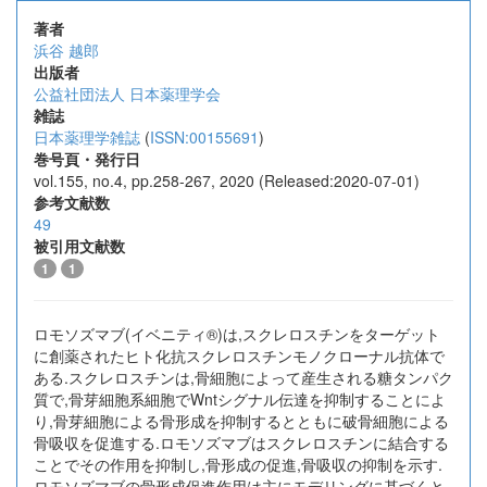
著者
浜谷 越郎
出版者
公益社団法人 日本薬理学会
雑誌
日本薬理学雑誌
(
ISSN:00155691
)
巻号頁・発行日
vol.155, no.4, pp.258-267, 2020 (Released:2020-07-01)
参考文献数
49
被引用文献数
1
1
ロモソズマブ(イベニティ®)は,スクレロスチンをターゲット
に創薬されたヒト化抗スクレロスチンモノクローナル抗体で
ある.スクレロスチンは,骨細胞によって産生される糖タンパク
質で,骨芽細胞系細胞でWntシグナル伝達を抑制することによ
り,骨芽細胞による骨形成を抑制するとともに破骨細胞による
骨吸収を促進する.ロモソズマブはスクレロスチンに結合する
ことでその作用を抑制し,骨形成の促進,骨吸収の抑制を示す.
ロモソズマブの骨形成促進作用は主にモデリングに基づくと