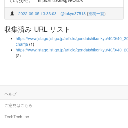
ていたから。 https://t.co/3swgVEQsDK
2022-09-05 13:33:03
@tokyo37518
(
投稿一覧
)
収集済み URL リスト
https://www.jstage.jst.go.jp/article/gendaishikenkyu/40/0/40_20/
char/ja
(1)
https://www.jstage.jst.go.jp/article/gendaishikenkyu/40/0/40_2
(2)
ヘルプ
ご意見はこちら
TechTech Inc.