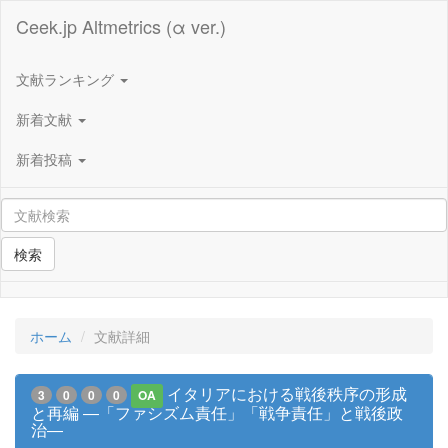
Ceek.jp Altmetrics (α ver.)
文献ランキング
新着文献
新着投稿
検索
ホーム
文献詳細
イタリアにおける戦後秩序の形成
3
0
0
0
OA
と再編 ―「ファシズム責任」「戦争責任」と戦後政
治―