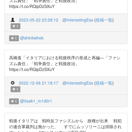
ズム責任」「戦争責任」と戦後政治」
https://t.co/RQipDzSXuY
2023-05-22 23:28:12
@InterestingEss
(
投稿一覧
)
1
@shinkwhek
1
高橋進「イタリアにおける戦後秩序の形成と再編―「ファシ
ズム責任」「戦争責任」と戦後政治」
https://t.co/RQipDzSXuY
2022-12-06 21:18:17
@InterestingEss
(
投稿一覧
)
1
@0sak1_m1d0r1
1
戦後イタリアは 戦時反ファシズムから 政権が出来 戦犯
の連合軍裁判は無かった、 すでにムッソリーニは排除され