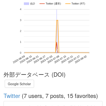
合計
Twitter (通常)
Twitter (RT)
4
3
2
1
*
*
0
2023-07-27
2023-06-09
2023-06-27
2023-07-15
2023-08-02
2023-06-15
2023-07-03
2023-07-21
2023-06-21
2023-07-09
外部データベース (DOI)
Google Scholar
Twitter
(7 users, 7 posts, 15 favorites)