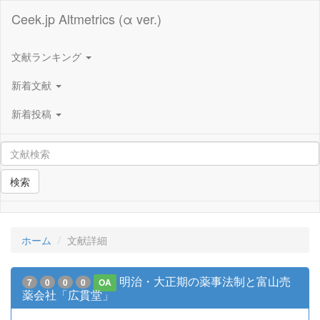
Ceek.jp Altmetrics (α ver.)
文献ランキング
新着文献
新着投稿
検索
ホーム
文献詳細
明治・大正期の薬事法制と富山売
7
0
0
0
OA
薬会社「広貫堂」