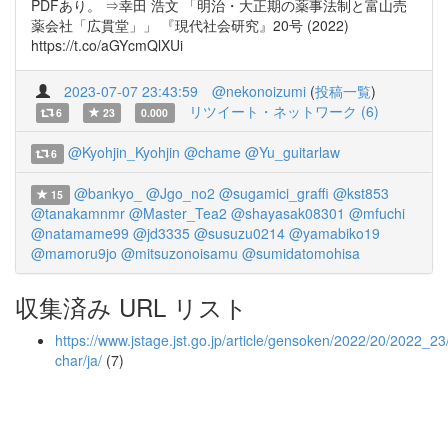
PDFあり。 ⇒幸田 浩文 「明治・大正期の薬事法制と富山売
薬会社「広貫堂」」 『現代社会研究』20号 (2022)
https://t.co/aGYcmQlXUi
2023-07-07 23:43:59
@nekonoizumi
(
投稿一覧
)
リツイート・ネットワーク (6)
6
23
0.000
@Kyohjin_Kyohjin
@chame
@Yu_guitarlaw
6
@bankyo_
@Jgo_no2
@sugamici_graffi
@kst853
15
@tanakamnmr
@Master_Tea2
@shayasak08301
@mfuchi
@natamame99
@jd3335
@susuzu0214
@yamabiko19
@mamoru9jo
@mitsuzonoisamu
@sumidatomohisa
収集済み URL リスト
https://www.jstage.jst.go.jp/article/gensoken/2022/20/2022_23/
char/ja/
(7)