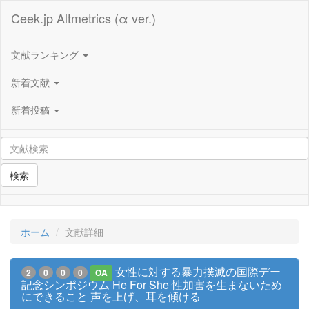
Ceek.jp Altmetrics (α ver.)
文献ランキング
新着文献
新着投稿
検索
ホーム
文献詳細
女性に対する暴力撲滅の国際デー
2
0
0
0
OA
記念シンポジウム He For She 性加害を生まないため
にできること 声を上げ、耳を傾ける