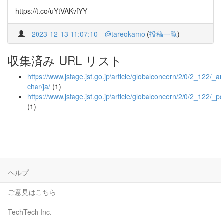
https://t.co/uYtVAKvfYY
2023-12-13 11:07:10
@tareokamo
(
投稿一覧
)
収集済み URL リスト
https://www.jstage.jst.go.jp/article/globalconcern/2/0/2_122/_art
char/ja/
(1)
https://www.jstage.jst.go.jp/article/globalconcern/2/0/2_122/_p
(1)
ヘルプ
ご意見はこちら
TechTech Inc.