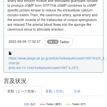
artery and smooth muscle and stimulates guanylate cyclase
to produce cGMP from GTP.This cGMP combines to cGMP
specific protein kinase to reduce the intracellular calcium
concen-tration.Then, the cavernous artery, spiral artery and
the smooth muscle of the trabeculae of corpus spongiosum
are relaxed.The arterial blood flows into the sponge-like
cavernous sinus to stimulate erection.
2023-09-09 17:32:37
Twitter
16 + 5
https://www.jstage.jst.go.jp/article/heikatsukinzashi1997/9/2/9_2_J
char/ja/
(
info:doi/10.1540/heikatsukinzashi1997.9.J37
)
言及状況
変動（ピーク前後）
変動（月別）
分布
合計
Twitter (通常)
Twitter (RT)