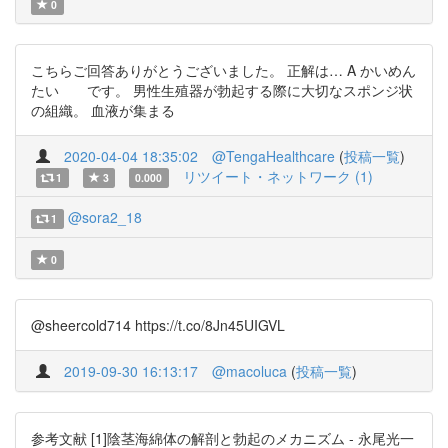
0
こちらご回答ありがとうございました。 正解は… A かいめん
たい です。 男性生殖器が勃起する際に大切なスポンジ状
の組織。 血液が集まる
2020-04-04 18:35:02
@TengaHealthcare
(
投稿一覧
)
リツイート・ネットワーク (1)
1
3
0.000
@sora2_18
1
0
@sheercold714 https://t.co/8Jn45UIGVL
2019-09-30 16:13:17
@macoluca
(
投稿一覧
)
参考文献 [1]陰茎海綿体の解剖と勃起のメカニズム - 永尾光一