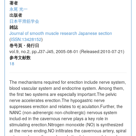
著者
永尾 光一
出版者
日本平滑筋学会
雑誌
Journal of smooth muscle research Japanese section
(
ISSN:13428152
)
巻号頁・発行日
vol.9, no.2, pp.J37-J45, 2005-08-01 (Released:2010-07-21)
参考文献数
18
The mechanisms required for erection include nerve system,
blood vascular system and endocrine system. Among them,
the first two systems are especially important.The pelvic
nerve accelerates erection.The hypogastric nerve
suppresses erection and relates to ej aculation.Further, the
NANC (non-adrenergic non-cholinergic) nervous system
includ-ed in the cavernous nerve plays a key role in
stimulating erection.Nitrogen monoxide (NO) is synthesized
at the nerve ending.NO infiltrates the cavernous artery, spiral