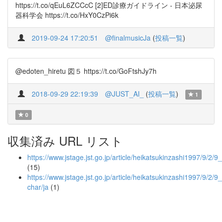
https://t.co/qEuL6ZCCcC [2]ED診療ガイドライン - 日本泌尿
器科学会 https://t.co/HxY0CzPi6k
2019-09-24 17:20:51
@finalmusicJa
(
投稿一覧
)
@edoten_hiretu 図５ https://t.co/GoFtshJy7h
2018-09-29 22:19:39
@JUST_AI_
(
投稿一覧
)
1
0
収集済み URL リスト
https://www.jstage.jst.go.jp/article/heikatsukinzashi1997/9/2/
(15)
https://www.jstage.jst.go.jp/article/heikatsukinzashi1997/9/2/9
char/ja
(1)