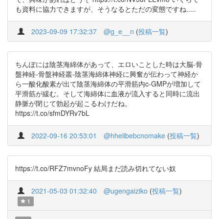
も資料に協力できますが、そうなるとただの変態ですね.....
2023-09-09 17:32:37
@g_e__n
(
投稿一覧
)
ちんぽには陰茎海綿体があって、エロいことした時は大脳-骨
盤神経-骨盤神経叢-陰茎海綿体神経に興奮が伝わって神経か
ら一酸化酸素が出て陰茎海綿体の平滑筋内c-GMPが増加して
平滑筋が緩む。そして海綿体に血液が流入すると同時に流出
静脈が閉じて勃起が起こるわけだね。
https://t.co/sfmDYRv7bL
2022-09-16 20:53:01
@hhelibebcnomake
(
投稿一覧
)
https://t.co/RFZ7mvnoFy 結局まだ読み切れてない奴
2021-05-03 01:32:40
@ugengaiziko
(
投稿一覧
)
1