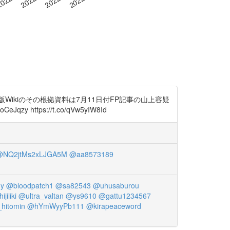
ikiのその根拠資料は7月11日付FP記事の山上容疑
tps://t.co/qVw5yIW8Id
@NQ2jtMs2xLJGA5M
@aa8573189
y
@bloodpatch1
@sa82543
@uhusaburou
ijiliki
@ultra_valtan
@ys9610
@gattu1234567
hitomin
@hYmWyyPb111
@kirapeaceword