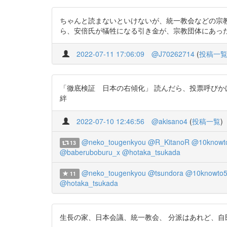
ちゃんと読まないといけないが、統一教会などの宗
ら、安倍氏が犠牲になる引き金が、宗教団体にあったとしても
2022-07-11 17:06:09
@J70262714
(
投稿一
「徹底検証 日本の右傾化」 読んだら、投票呼びかけたくな
絆
2022-07-10 12:46:56
@akisano4
(
投稿一覧
)
@neko_tougenkyou
@R_KitanoR
@10knowt
13
@baberuboburu_x
@hotaka_tsukada
@neko_tougenkyou
@tsundora
@10knowto
11
@hotaka_tsukada
生長の家、日本会議、統一教会、 分派はあれど、自民党のバッ