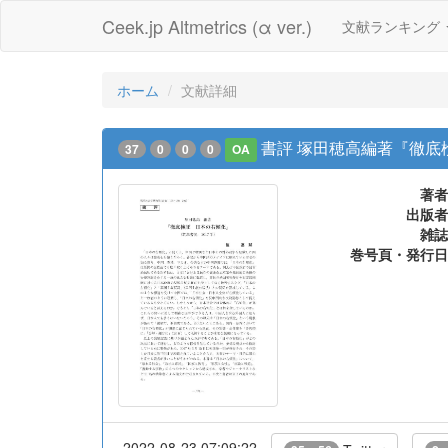
Ceek.jp Altmetrics (α ver.)
文献ランキング
ホーム
文献詳細
書評 塚田穂高編著『徹底検
37
0
0
0
OA
著者
出版者
雑誌
巻号頁・発行日
2022-08-23 07:09:22