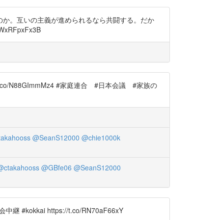
のか。互いの主義が進められるなら共闘する。だか
RFpxFx3B
/N88GImmMz4 #家庭連合 #日本会議 #家族の
akahooss
@SeanS12000
@chie1000k
@ctakahooss
@GBfe06
@SeanS12000
https://t.co/RN70aF66xY