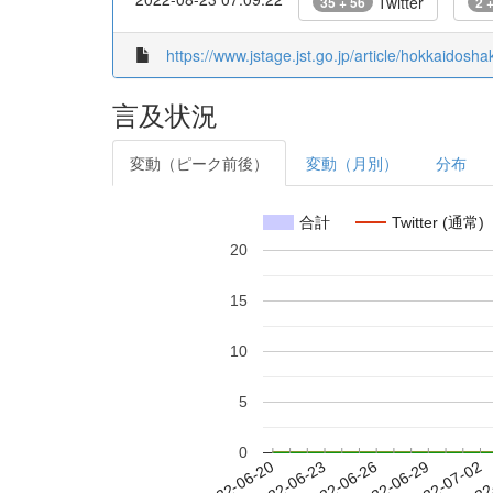
Twitter
35 + 56
2 
https://www.jstage.jst.go.jp/article/hokkaidosha
言及状況
変動（ピーク前後）
変動（月別）
分布
合計
Twitter (通常)
20
15
10
5
0
2022-06-26
2022-06-29
2022-07-02
2022
2022-06-20
2022-06-23