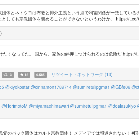
教団体とネトウヨは布教と排外主義という点で利害関係が一致している
宗教団体を責めることができないというわけか。 https://t.co/Wx
覧
)
ってた。 国から、家族の絆押しつけられるのは危険だ https://t.co
リツイート・ネットワーク (13)
13
12
0.585
o5
@kiyokostar
@cinnamon1789714
@sumiretulipgma1
@GBfe06
@ct
5
@HorimotoM
@miyamaehimawari
@sumiretulipgma1
@doalasukiyo
ク団体はカルト宗教団体！ メディアでは報道されない！ #国会中継 #kokkai 