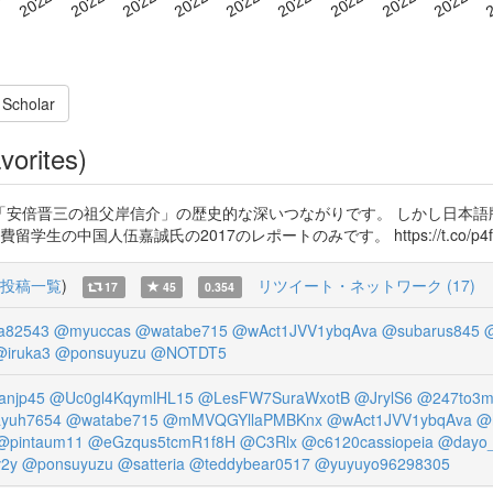
 Scholar
vorites)
倍晋三の祖父岸信介」の歴史的な深いつながりです。 しかし日本語版W
嘉誠氏の2017のレポートのみです。 https://t.co/p4foCeJqzy ht
投稿一覧
)
リツイート・ネットワーク (17)
17
45
0.354
a82543
@myuccas
@watabe715
@wAct1JVV1ybqAva
@subarus845
@iruka3
@ponsuyuzu
@NOTDT5
anjp45
@Uc0gl4KqymlHL15
@LesFW7SuraWxotB
@JrylS6
@247to3m
yuh7654
@watabe715
@mMVQGYllaPMBKnx
@wAct1JVV1ybqAva
@h
@pintaum11
@eGzqus5tcmR1f8H
@C3Rlx
@c6120cassiopeia
@dayo_
2y
@ponsuyuzu
@satteria
@teddybear0517
@yuyuyo96298305