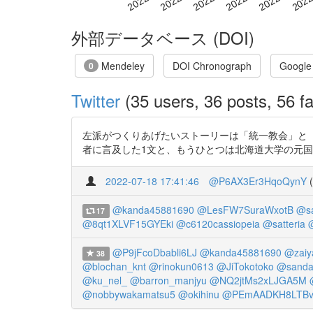
外部データベース (DOI)
Mendeley
DOI Chronograph
Google
0
Twitter
(35 users, 36 posts, 56 fa
左派がつくりあげたいストーリーは「統一教会」と「安
者に言及した1文と、もうひとつは北海道大学の元国費留学生の中国人伍
2022-07-18 17:41:46
@P6AX3Er3HqoQynY
(
@kanda45881690
@LesFW7SuraWxotB
@s
17
@8qt1XLVF15GYEki
@c6120cassiopeia
@satteria
@P9jFcoDbabli6LJ
@kanda45881690
@zaiy
38
@blochan_knt
@rinokun0613
@JiTokotoko
@sanda
@ku_nel_
@barron_manjyu
@NQ2jtMs2xLJGA5M
@nobbywakamatsu5
@okihinu
@PEmAADKH8LTBv