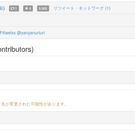
覧
)
リツイート・ネットワーク (1)
1
4
0.500
FKwelxs
@yanyanuriuri
ntributors)
ク先が変更された可能性があります。