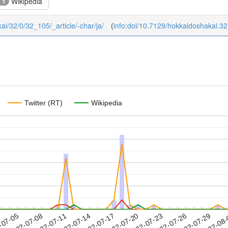
Wikipedia
+ 1
kai/32/0/32_105/_article/-char/ja/
(
info:doi/10.7129/hokkaidoshakai.3
Twitter (RT)
Wikipedia
2022-07-26
2022-07-29
2022-08
-07-05
2
2022-07-08
2022-07-11
2022-07-14
2022-07-17
2022-07-20
2022-07-23