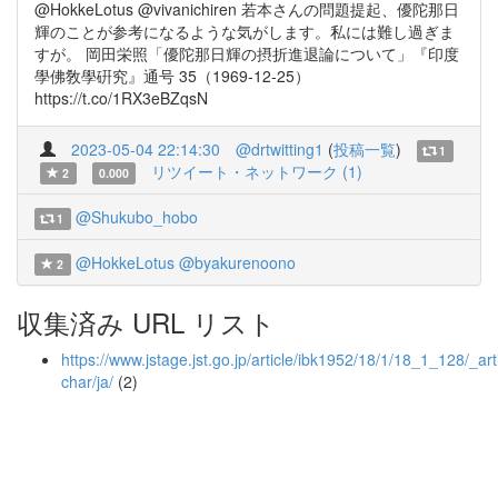
@HokkeLotus @vivanichiren 若本さんの問題提起、優陀那日
輝のことが参考になるような気がします。私には難し過ぎま
すが。 岡田栄照「優陀那日輝の摂折進退論について」『印度
學佛敎學硏究』通号 35（1969-12-25）
https://t.co/1RX3eBZqsN
2023-05-04 22:14:30
@drtwitting1
(
投稿一覧
)
1
リツイート・ネットワーク (1)
2
0.000
@Shukubo_hobo
1
@HokkeLotus
@byakurenoono
2
収集済み URL リスト
https://www.jstage.jst.go.jp/article/ibk1952/18/1/18_1_128/_arti
char/ja/
(2)