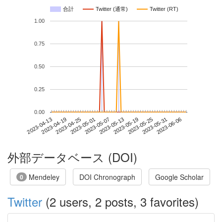
合計
Twitter (通常)
Twitter (RT)
1.00
0.75
0.50
0.25
0.00
2023-05-31
2023-04-13
2023-05-01
2023-05-19
2023-06-06
2023-04-19
2023-05-07
2023-05-25
2023-04-25
2023-05-13
外部データベース (DOI)
Mendeley
DOI Chronograph
Google Scholar
0
Twitter
(2 users, 2 posts, 3 favorites)