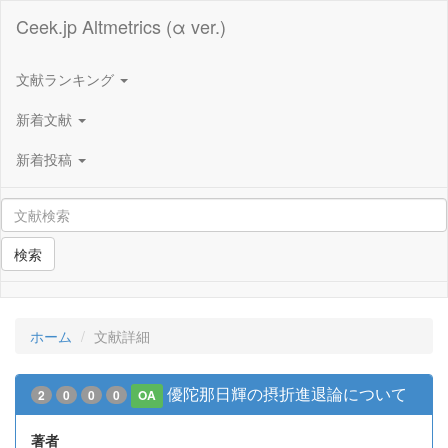
Ceek.jp Altmetrics (α ver.)
文献ランキング
新着文献
新着投稿
検索
ホーム
文献詳細
優陀那日輝の摂折進退論について
2
0
0
0
OA
著者