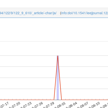
1994/122/9/122_9_610/_article/-char/ja/
(
info:doi/10.1541/ieejjournal.1
2023-08-07
2023-08-10
2023-08
-07-17
2
2023-07-20
2023-07-23
2023-07-26
2023-07-29
2023-08-01
2023-08-04