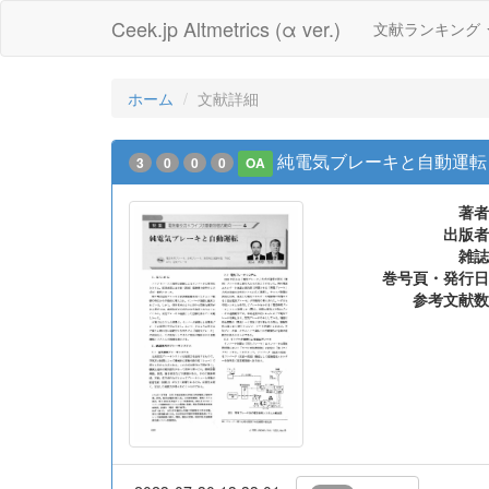
Ceek.jp Altmetrics (α ver.)
文献ランキング
ホーム
文献詳細
純電気ブレーキと自動運転
3
0
0
0
OA
著者
出版者
雑誌
巻号頁・発行日
参考文献数