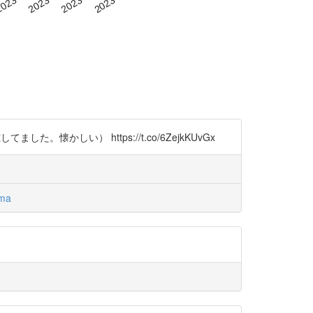
かしい） https://t.co/6ZejkKUvGx
ma