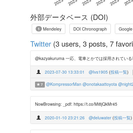
外部データベース (DOI)
Mendeley
DOI Chronograph
Google
1
Twitter
(3 users, 3 posts, 7 favori
@kazyakuruma 一応、電車とかでは採用されている
2023-07-30 13:33:01
@Ivs1905
(
投稿一覧
)
@KompressorMan
@onotakaattoyota
@night
7
NowBrowsing: _pdf: https://t.co/Mi8jQkMr45
2020-01-10 23:21:26
@deluwater
(
投稿一覧
)