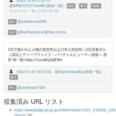
2023-12-26 21:57:01
@BAN212737154080
(
投稿一覧
)
2
4
0.000
リツイート・ネットワーク (1)
@yukidaruma000
1
@ikariharahara
@trias_prime
2
CGで描かれた人物の実在性および本人特定性—CG児童ポル
ノ訴訟とディープフェイク・バーチャルヒューマン技術— 原
田 伸一朗 https://t.co/wthyQtjFAH
2023-01-23 18:27:34
@okumuraosaka
(
投稿一覧
)
1
@onekosan1224
1
収集済み URL リスト
https://www.jstage.jst.go.jp/article/inlaw/21/0/21_210002/_artic
char/ja/
(2)