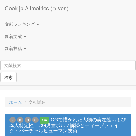
Ceek.jp Altmetrics (α ver.)
文献ランキング
新着文献
新着投稿
検索
ホーム
文献詳細
CGで描かれた人物の実在性および
3
0
0
0
OA
本人特定性—CG児童ポルノ訴訟とディープフェイ
ク・バーチャルヒューマン技術—