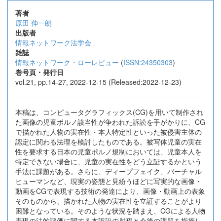
著者
原田 伸一朗
出版者
情報ネットワーク法学会
雑誌
情報ネットワーク・ローレビュー
(
ISSN:24350303
)
巻号頁・発行日
vol.21, pp.14-27, 2022-12-15 (Released:2022-12-23)
本稿は、コンピュータグラフィックス(CG)を用いて制作され
た画像の児童ポルノ該当性が争われた訴訟を手がかりに、CG
で描かれた人物の実在性・本人特定性といった被侵害主体の
認定に関わる法理を検討したものである。被写体児童の実在
性を要求する日本の児童ポルノ規制においては、児童本人を
特定できない場合に、児童の実在性をどう立証するかという
手法に課題がある。さらに、ディープフェイク、バーチャル
ヒューマンなど、現実の姿態と見紛うほどに写実的な画像・
動画をCGで表現する技術の発達により、画像・動画上の表象
そのものから、描かれた人物の実在性を立証することがより
困難となっている。そのような状況を踏まえ、CGによる人物
表現の法的評価に関する本訴訟の射程と今後の課題を指摘し