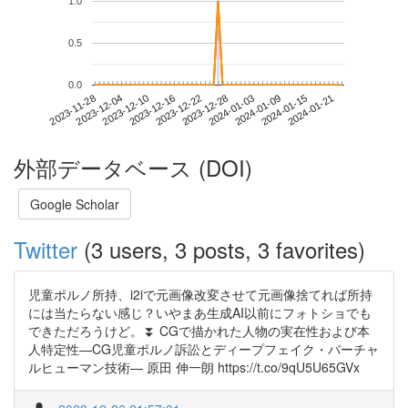
1.0
0.5
0.0
2024-01-15
2023-11-28
2023-12-16
2024-01-03
2024-01-21
2023-12-04
2023-12-22
2024-01-09
2023-12-10
2023-12-28
外部データベース (DOI)
Google Scholar
Twitter
(3 users, 3 posts, 3 favorites)
児童ポルノ所持、i2iで元画像改変させて元画像捨てれば所持
には当たらない感じ？いやまあ生成AI以前にフォトショでも
できただろうけど。⏬ CGで描かれた人物の実在性および本
人特定性—CG児童ポルノ訴訟とディープフェイク・バーチャ
ルヒューマン技術— 原田 伸一朗 https://t.co/9qU5U65GVx