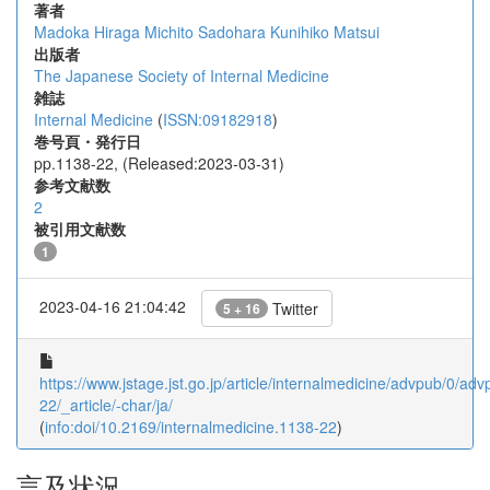
著者
Madoka Hiraga
Michito Sadohara
Kunihiko Matsui
出版者
The Japanese Society of Internal Medicine
雑誌
Internal Medicine
(
ISSN:09182918
)
巻号頁・発行日
pp.1138-22, (Released:2023-03-31)
参考文献数
2
被引用文献数
1
2023-04-16 21:04:42
Twitter
5 + 16
https://www.jstage.jst.go.jp/article/internalmedicine/advpub/0/a
22/_article/-char/ja/
(
info:doi/10.2169/internalmedicine.1138-22
)
言及状況