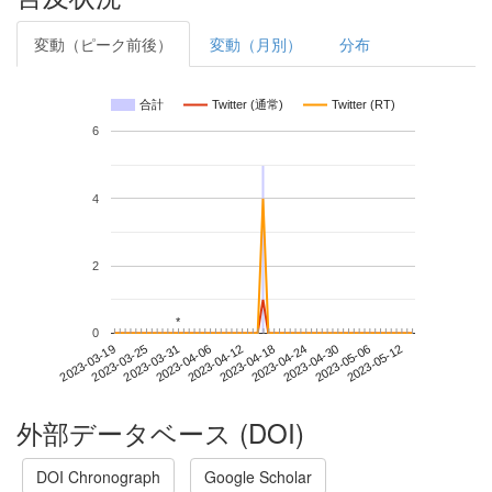
変動（ピーク前後）
変動（月別）
分布
合計
Twitter (通常)
Twitter (RT)
6
4
2
*
*
0
2023-05-06
2023-03-19
2023-04-06
2023-04-24
2023-05-12
2023-03-25
2023-04-12
2023-04-30
2023-03-31
2023-04-18
外部データベース (DOI)
DOI Chronograph
Google Scholar