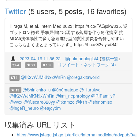
Twitter
(5 users, 5 posts, 16 favorites)
Hiraga M, et al. Intern Med 2023; https://t.co/FAGj0kw835. 逆
ゴットロン徴候 手掌屈側に出現する落屑を伴う角化病変 抗
MDA5抗体陽性で多く急速進行型間質性肺炎を合併しやすい
こちらもよくまとまっています↓ https://t.co/G2vfysdS4i
2023-04-16 11:56:22
@pulmonologist4
(
投稿一覧
)
リツイート・ネットワーク (4)
4
21
0.139
@IK2vWJMKN9xWnRn
@oregakitaworld
4
@Shinichiro_u
@0n0matope
@_furukyo_
13
@IK2vWJMKN9xWnRn
@km_nephrology
@RIFamilyP
@vvcx
@Yuscare620yy
@tknmzo
@k1h
@shinomiso
@higeR_neuro
@eajoydm
収集済み URL リスト
https://www.jstage.jst.go.jp/article/internalmedicine/advpub/