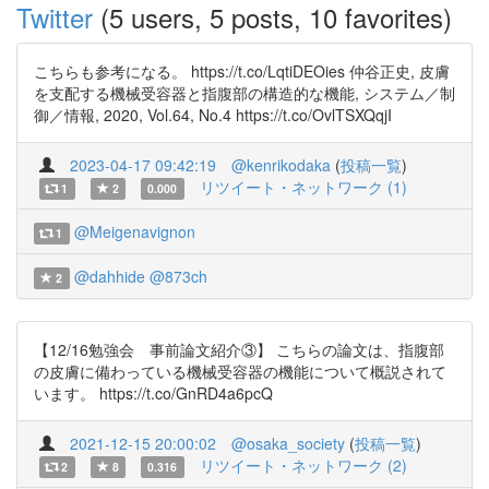
Twitter
(5 users, 5 posts, 10 favorites)
こちらも参考になる。 https://t.co/LqtiDEOies 仲谷正史, 皮膚
を支配する機械受容器と指腹部の構造的な機能, システム／制
御／情報, 2020, Vol.64, No.4 https://t.co/OvlTSXQqjI
2023-04-17 09:42:19
@kenrikodaka
(
投稿一覧
)
リツイート・ネットワーク (1)
1
2
0.000
@Meigenavignon
1
@dahhide
@873ch
2
【12/16勉強会 事前論文紹介③】 こちらの論文は、指腹部
の皮膚に備わっている機械受容器の機能について概説されて
います。 https://t.co/GnRD4a6pcQ
2021-12-15 20:00:02
@osaka_society
(
投稿一覧
)
リツイート・ネットワーク (2)
2
8
0.316