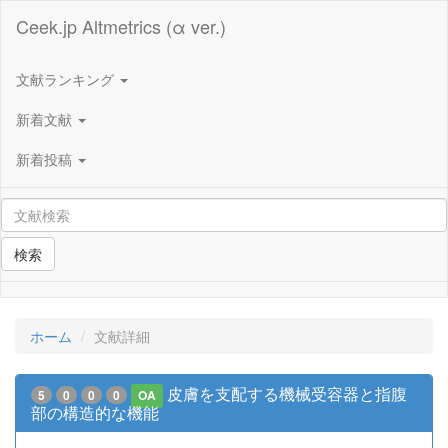
Ceek.jp Altmetrics (α ver.)
文献ランキング
新着文献
新着投稿
検索
ホーム
文献詳細
皮膚を支配する機械受容器と指腹
5
0
0
0
OA
部の構造的な機能