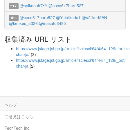
@spikeoutOXY
@coco617haru527
2
@coco617haru527
@YutaIkeda1
@u2likerMAN
5
@kenkes_a326
@masato3485
収集済み URL リスト
https://www.jstage.jst.go.jp/article/isciesci/64/4/64_126/_article
char/ja/
(3)
https://www.jstage.jst.go.jp/article/isciesci/64/4/64_126/_pdf/-
char/ja
(2)
ヘルプ
ご意見はこちら
TechTech Inc.