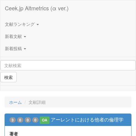
Ceek.jp Altmetrics (α ver.)
文献ランキング
新着文献
新着投稿
検索
ホーム
文献詳細
アーレントにおける他者の倫理学
3
0
0
0
OA
著者