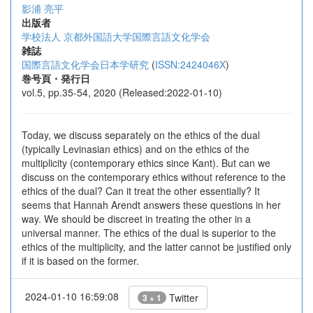
影浦 亮平
出版者
学校法人 京都外国語大学国際言語文化学会
雑誌
国際言語文化学会日本学研究
(
ISSN:2424046X
)
巻号頁・発行日
vol.5, pp.35-54, 2020 (Released:2022-01-10)
Today, we discuss separately on the ethics of the dual
(typically Levinasian ethics) and on the ethics of the
multiplicity (contemporary ethics since Kant). But can we
discuss on the contemporary ethics without reference to the
ethics of the dual? Can it treat the other essentially? It
seems that Hannah Arendt answers these questions in her
way. We should be discreet in treating the other in a
universal manner. The ethics of the dual is superior to the
ethics of the multiplicity, and the latter cannot be justified only
if it is based on the former.
2024-01-10 16:59:08
Twitter
3 + 1