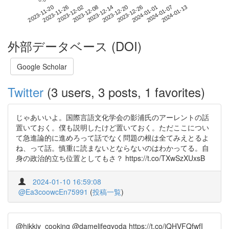
2024-01-07
2023-11-20
2023-12-08
2023-12-26
2024-01-13
2023-11-26
2023-12-14
2024-01-01
2023-12-02
2023-12-20
外部データベース (DOI)
Google Scholar
Twitter
(3 users, 3 posts, 1 favorites)
じゃあいいよ。国際言語文化学会の影浦氏のアーレントの話
置いておく。僕も説明したけど置いておく。ただここについ
て急進論的に進めろって話でなく問題の根は全てみえとるよ
ね、って話。慎重に読まないとならないのはわかってる。自
身の政治的立ち位置としてもさ？ https://t.co/TXwSzXUxsB
2024-01-10 16:59:08
@Ea3coowcEn75991
(
投稿一覧
)
@hikkiy_cooking @damelifegyoda https://t.co/jQHVFQfwfI