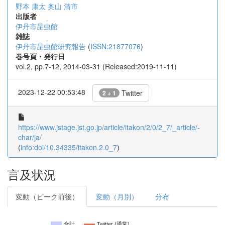
野本 康太
奥山 清市
出版者
伊丹市昆虫館
雑誌
伊丹市昆虫館研究報告
(
ISSN:21877076
)
巻号頁・発行日
vol.2, pp.7-12, 2014-03-31 (Released:2019-11-11)
2023-12-22 00:53:48
Twitter
2 + 1
https://www.jstage.jst.go.jp/article/itakon/2/0/2_7/_article/-
char/ja/
(
info:doi/10.34335/itakon.2.0_7
)
言及状況
変動（ピーク前後）
変動（月別）
分布
合計
Twitter (通常)