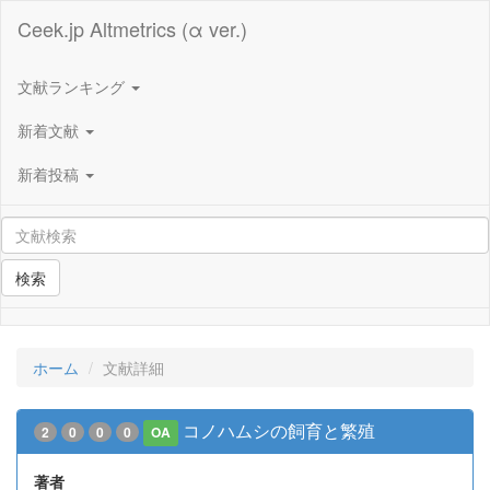
Ceek.jp Altmetrics (α ver.)
文献ランキング
新着文献
新着投稿
検索
ホーム
文献詳細
コノハムシの飼育と繁殖
2
0
0
0
OA
著者