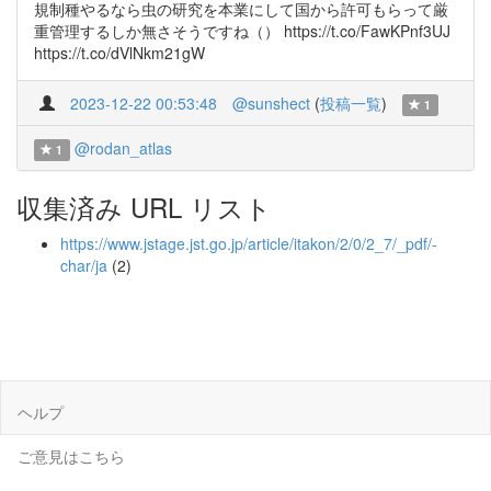
規制種やるなら虫の研究を本業にして国から許可もらって厳
重管理するしか無さそうですね（） https://t.co/FawKPnf3UJ
https://t.co/dVlNkm21gW
2023-12-22 00:53:48
@sunshect
(
投稿一覧
)
1
@rodan_atlas
1
収集済み URL リスト
https://www.jstage.jst.go.jp/article/itakon/2/0/2_7/_pdf/-
char/ja
(2)
ヘルプ
ご意見はこちら