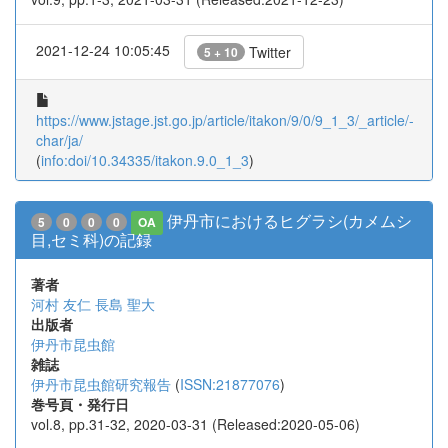
2021-12-24 10:05:45
Twitter
5 + 10
https://www.jstage.jst.go.jp/article/itakon/9/0/9_1_3/_article/-
char/ja/
(
info:doi/10.34335/itakon.9.0_1_3
)
伊丹市におけるヒグラシ(カメムシ
5
0
0
0
OA
目,セミ科)の記録
著者
河村 友仁
長島 聖大
出版者
伊丹市昆虫館
雑誌
伊丹市昆虫館研究報告
(
ISSN:21877076
)
巻号頁・発行日
vol.8, pp.31-32, 2020-03-31 (Released:2020-05-06)