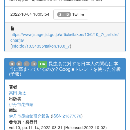
2022-10-04 10:05:54
Twitter
3 + 12
https://www.jstage.jst.go.jp/article/itakon/10/0/10_7/_article/-
char/ja/
(
info:doi/10.34335/itakon.10.0_7
)
昆虫食に対する日本人の関心は本
3
0
0
0
OA
当に高まっているのか? Googleトレンドを使った分析
(予報)
著者
高田 兼太
出版者
伊丹市昆虫館
雑誌
伊丹市昆虫館研究報告
(
ISSN:21877076
)
巻号頁・発行日
vol.10, pp.11-14, 2022-03-31 (Released:2022-10-02)