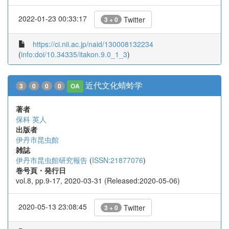
2022-01-23 00:33:17
Twitter
3 + 0
https://ci.nii.ac.jp/naid/130008132234
(
info:doi/10.34335/itakon.9.0_1_3
)
近代文化蜻蛉学
3
0
0
0
OA
著者
保科 英人
出版者
伊丹市昆虫館
雑誌
伊丹市昆虫館研究報告
(
ISSN:21877076
)
巻号頁・発行日
vol.8, pp.9-17, 2020-03-31 (Released:2020-05-06)
2020-05-13 23:08:45
Twitter
3 + 0