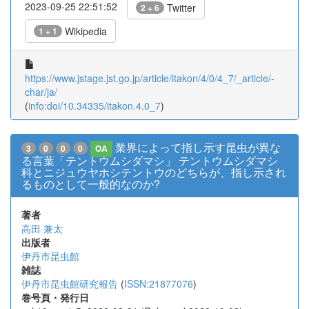
2023-09-25 22:51:52
Twitter
2 + 6
Wikipedia
1 + 1
https://www.jstage.jst.go.jp/article/itakon/4/0/4_7/_article/-
char/ja/
(
info:doi/10.34335/itakon.4.0_7
)
業界によって指し示す昆虫が異な
3
0
0
0
OA
る言葉「テントウムシダマシ」 テントウムシダマシ
科とニジュウヤホシテントウのどちらが、指し示され
るものとして一般的なのか?
著者
高田 兼太
出版者
伊丹市昆虫館
雑誌
伊丹市昆虫館研究報告
(
ISSN:21877076
)
巻号頁・発行日