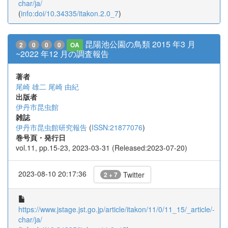
char/ja/
(
info:doi/10.34335/itakon.2.0_7
)
昆陽池公園の鳥類 2015 年3 月
2
0
0
0
OA
~2022 年12 月の調査報告
著者
尾崎 雄二
尾崎 由紀
出版者
伊丹市昆虫館
雑誌
伊丹市昆虫館研究報告
(
ISSN:21877076
)
巻号頁・発行日
vol.11, pp.15-23, 2023-03-31 (Released:2023-07-20)
2023-08-10 20:17:36
Twitter
2 + 7
https://www.jstage.jst.go.jp/article/itakon/11/0/11_15/_article/-
char/ja/