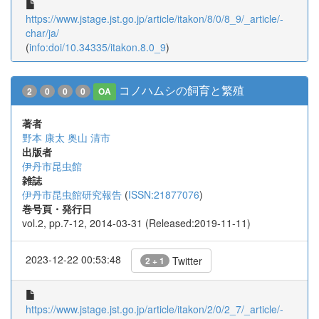
https://www.jstage.jst.go.jp/article/itakon/8/0/8_9/_article/-
char/ja/
(
info:doi/10.34335/itakon.8.0_9
)
コノハムシの飼育と繁殖
2
0
0
0
OA
著者
野本 康太
奥山 清市
出版者
伊丹市昆虫館
雑誌
伊丹市昆虫館研究報告
(
ISSN:21877076
)
巻号頁・発行日
vol.2, pp.7-12, 2014-03-31 (Released:2019-11-11)
2023-12-22 00:53:48
Twitter
2 + 1
https://www.jstage.jst.go.jp/article/itakon/2/0/2_7/_article/-