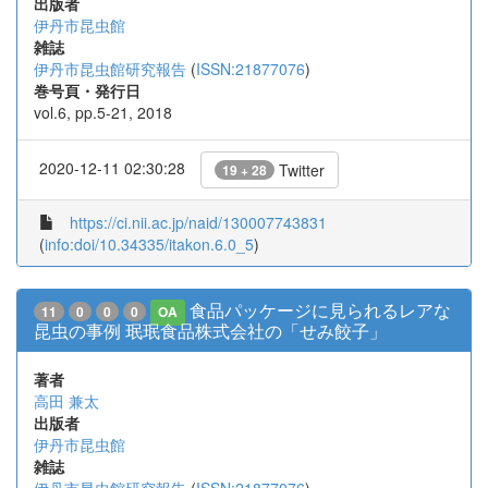
出版者
伊丹市昆虫館
雑誌
伊丹市昆虫館研究報告
(
ISSN:21877076
)
巻号頁・発行日
vol.6, pp.5-21, 2018
2020-12-11 02:30:28
Twitter
19 + 28
https://ci.nii.ac.jp/naid/130007743831
(
info:doi/10.34335/itakon.6.0_5
)
食品パッケージに見られるレアな
11
0
0
0
OA
昆虫の事例 珉珉食品株式会社の「せみ餃子」
著者
高田 兼太
出版者
伊丹市昆虫館
雑誌