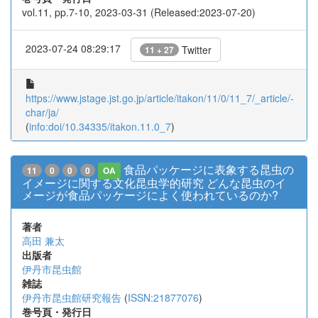
vol.11, pp.7-10, 2023-03-31 (Released:2023-07-20)
2023-07-24 08:29:17
Twitter
11 + 27
https://www.jstage.jst.go.jp/article/itakon/11/0/11_7/_article/-
char/ja/
(
info:doi/10.34335/itakon.11.0_7
)
食品パッケージに表象する昆虫の
11
0
0
0
OA
イメージに関する文化昆虫学的研究 どんな昆虫のイ
メージが食品パッケージによく使われているのか?
著者
高田 兼太
出版者
伊丹市昆虫館
雑誌
伊丹市昆虫館研究報告
(
ISSN:21877076
)
巻号頁・発行日