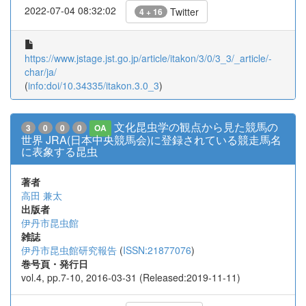
2022-07-04 08:32:02
Twitter
4 + 16
https://www.jstage.jst.go.jp/article/itakon/3/0/3_3/_article/-
char/ja/
(
info:doi/10.34335/itakon.3.0_3
)
文化昆虫学の観点から見た競馬の
3
0
0
0
OA
世界 JRA(日本中央競馬会)に登録されている競走馬名
に表象する昆虫
著者
高田 兼太
出版者
伊丹市昆虫館
雑誌
伊丹市昆虫館研究報告
(
ISSN:21877076
)
巻号頁・発行日
vol.4, pp.7-10, 2016-03-31 (Released:2019-11-11)