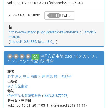
vol.8, pp.1-7, 2020-03-31 (Released:2020-05-06)
2022-11-10 18:10:01
Twitter
11 + 31
https://www.jstage.jst.go.jp/article/itakon/8/0/8_1/_article/-
char/ja/
(
info:doi/10.34335/itakon.8.0_1
)
伊丹市昆虫館におけるオガサワラ
6
0
0
0
OA
ハンミョウの生息域外保全
著者
野本 康太
奥山 清市
枡井 理恵
村川 視紀子
出版者
伊丹市昆虫館
雑誌
伊丹市昆虫館研究報告
(
ISSN:21877076
)
巻号頁・発行日
vol.5, pp.45-51, 2017-03-31 (Released:2019-11-11)