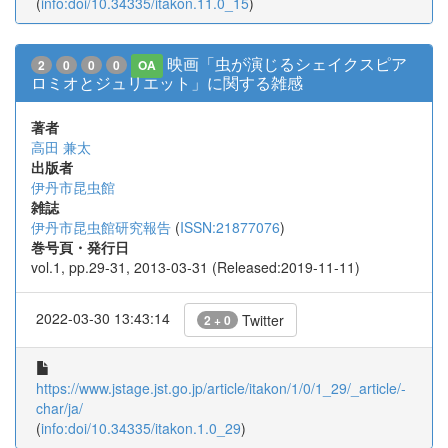
(
info:doi/10.34335/itakon.11.0_15
)
映画「虫が演じるシェイクスピア
2
0
0
0
OA
ロミオとジュリエット」に関する雑感
著者
高田 兼太
出版者
伊丹市昆虫館
雑誌
伊丹市昆虫館研究報告
(
ISSN:21877076
)
巻号頁・発行日
vol.1, pp.29-31, 2013-03-31 (Released:2019-11-11)
2022-03-30 13:43:14
Twitter
2 + 0
https://www.jstage.jst.go.jp/article/itakon/1/0/1_29/_article/-
char/ja/
(
info:doi/10.34335/itakon.1.0_29
)