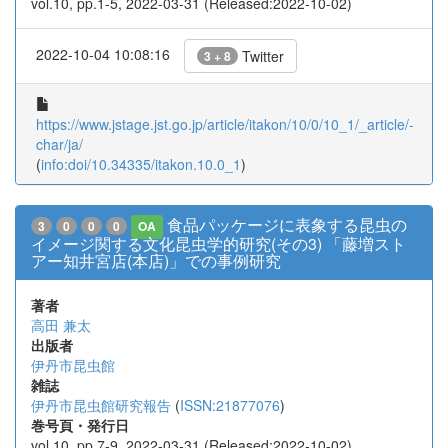
vol.10, pp.1-5, 2022-03-31 (Released:2022-10-02)
2022-10-04 10:08:16
Twitter
3 + 8
https://www.jstage.jst.go.jp/article/itakon/10/0/10_1/_article/-
char/ja/
(
info:doi/10.34335/itakon.10.0_1
)
食品パッケージに表象する昆虫の
3
0
0
0
OA
イメージ関する文化昆虫学的研究(その3) 「藤増スト
アー知井宮店(本店)」での事例研究
著者
高田 兼太
出版者
伊丹市昆虫館
雑誌
伊丹市昆虫館研究報告
(
ISSN:21877076
)
巻号頁・発行日
vol.10, pp.7-9, 2022-03-31 (Released:2022-10-02)