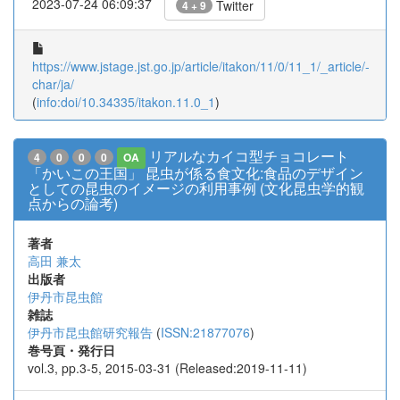
2023-07-24 06:09:37
Twitter
4 + 9
https://www.jstage.jst.go.jp/article/itakon/11/0/11_1/_article/-
char/ja/
(
info:doi/10.34335/itakon.11.0_1
)
リアルなカイコ型チョコレート
4
0
0
0
OA
「かいこの王国」 昆虫が係る食文化:食品のデザイン
としての昆虫のイメージの利用事例 (文化昆虫学的観
点からの論考)
著者
高田 兼太
出版者
伊丹市昆虫館
雑誌
伊丹市昆虫館研究報告
(
ISSN:21877076
)
巻号頁・発行日
vol.3, pp.3-5, 2015-03-31 (Released:2019-11-11)