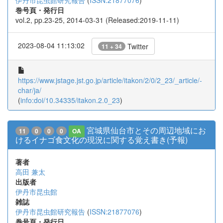
伊丹市昆虫館研究報告
(
ISSN:21877076
)
巻号頁・発行日
vol.2, pp.23-25, 2014-03-31 (Released:2019-11-11)
2023-08-04 11:13:02
Twitter
11 + 34
https://www.jstage.jst.go.jp/article/itakon/2/0/2_23/_article/-
char/ja/
(
info:doi/10.34335/itakon.2.0_23
)
宮城県仙台市とその周辺地域にお
11
0
0
0
OA
けるイナゴ食文化の現況に関する覚え書き(予報)
著者
高田 兼太
出版者
伊丹市昆虫館
雑誌
伊丹市昆虫館研究報告
(
ISSN:21877076
)
巻号頁・発行日