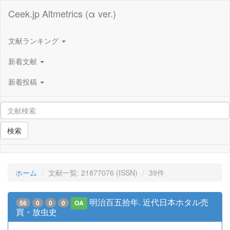
Ceek.jp Altmetrics (α ver.)
文献ランキング
新着文献
新着投稿
検索
ホーム
文献一覧: 21877076 (ISSN)
39件
明治百五拾年. 近代日本ホタル売
56
0
0
0
OA
買・放虫史