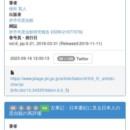
著者
保科 英人
出版者
伊丹市昆虫館
雑誌
伊丹市昆虫館研究報告
(
ISSN:21877076
)
巻号頁・発行日
vol.6, pp.5-21, 2018-03-31 (Released:2019-11-11)
2023-09-16 12:00:13
Twitter
56 + 128
https://www.jstage.jst.go.jp/article/itakon/6/0/6_5/_article/-
char/ja/
(
info:doi/10.34335/itakon.6.0_5
)
古事記・日本書紀に見る日本人の
29
0
0
0
OA
昆虫観の再評価
著者