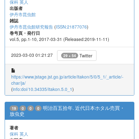
保科 英人
出版者
伊丹市昆虫館
雑誌
伊丹市昆虫館研究報告
(
ISSN:21877076
)
巻号頁・発行日
vol.5, pp.1-10, 2017-03-31 (Released:2019-11-11)
2023-03-03 01:21:27
Twitter
29 + 54
https://www.jstage.jst.go.jp/article/itakon/5/0/5_1/_article/-
char/ja/
(
info:doi/10.34335/itakon.5.0_1
)
明治百五拾年. 近代日本ホタル売買・
19
0
0
0
放虫史
著者
保科 英人