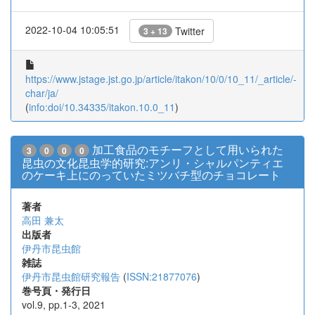
2022-10-04 10:05:51
Twitter
3 + 13
https://www.jstage.jst.go.jp/article/itakon/10/0/10_11/_article/-
char/ja/
(
info:doi/10.34335/itakon.10.0_11
)
加工食品のモチーフとして用いられた
3
0
0
0
昆虫の文化昆虫学的研究:アンリ・シャルパンティエ
のケーキ上にのっていたミツバチ型のチョコレート
著者
高田 兼太
出版者
伊丹市昆虫館
雑誌
伊丹市昆虫館研究報告
(
ISSN:21877076
)
巻号頁・発行日
vol.9, pp.1-3, 2021