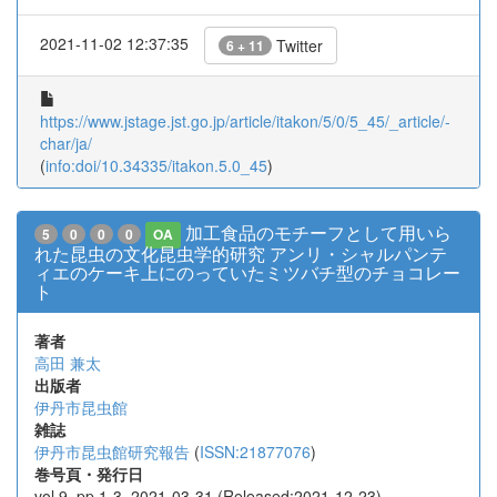
2021-11-02 12:37:35
Twitter
6 + 11
https://www.jstage.jst.go.jp/article/itakon/5/0/5_45/_article/-
char/ja/
(
info:doi/10.34335/itakon.5.0_45
)
加工食品のモチーフとして用いら
5
0
0
0
OA
れた昆虫の文化昆虫学的研究 アンリ・シャルパンテ
ィエのケーキ上にのっていたミツバチ型のチョコレー
ト
著者
高田 兼太
出版者
伊丹市昆虫館
雑誌
伊丹市昆虫館研究報告
(
ISSN:21877076
)
巻号頁・発行日
vol.9, pp.1-3, 2021-03-31 (Released:2021-12-23)